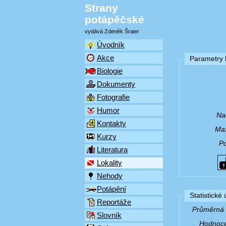
Strany
potápěčské
vydává Zdeněk Šraier
Úvodník
Akce
Parametry l
Biologie
Dokumenty
Fotografie
Humor
Na
Kontakty
Max
Kurzy
P
Literatura
Lokality
Nehody
Potápění
Statistické
Reportáže
Průměrná v
Slovník
Hodnocen