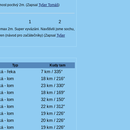
lnost poctivý 2m. (Zapsal
Tyšer Tomáš
)
5
1
2
t max 2m. Super vyvázáni. Navštívili jsme sochu,
ven (návod pro začátečníky) (Zapsal
Tyšer
Typ
Kudy tam
á - řeka
7 km / 335°
á - lom
18 km / 216°
á - lom
23 km / 330°
á - lom
18 km / 169°
á - lom
32 km / 150°
á - lom
22 km / 312°
á - lom
19 km / 226°
á - lom
20 km / 226°
á - lom
19 km / 226°