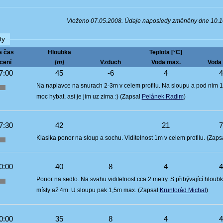
Vloženo 07.05.2008. Údaje naposledy změněny dne 10.
ty
a čas
Hloubka
Teplota [°C]
cení
[m]
Vzduch
Voda max.
Voda 
7:00
45
-6
4
Na naplavce na snurach 2-3m v celem profilu. Na sloupu a pod nim 
moc hybat, asi je jim uz zima :) (Zapsal
Pelánek Radim
)
7:30
42
21
Klasika ponor na sloup a sochu. Viditelnost 1m v celem profilu. (Zaps
0:00
40
8
4
Ponor na sedlo. Na svahu viditelnost cca 2 metry. S přibývající hlou
místy až 4m. U sloupu pak 1,5m max. (Zapsal
Kruntorád Michal
)
0:00
35
8
4