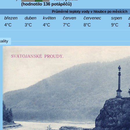
(hodnotilo 136 potápěčů)
Průměrné teploty vody v hloubce po měsících
březen
duben
květen
červen
červenec
srpen
z
4°C
3°C
4°C
7°C
8°C
9°C
ality