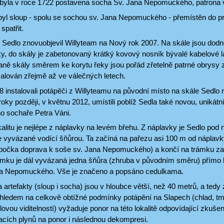
 byla v roce 1722 postavena socha Sv. Jana Nepomuckého, patrona vo
byl sloup - spolu se sochou sv. Jana Nepomuckého - přemístěn do pr
spatřit.
 Sedlo znovuobjevil Willyteam na Nový rok 2007. Na skále jsou dodn
y, do skály je zabetonovaný krátký kovový nosník bývalé kabelové 
raně skály směrem ke korytu řeky jsou pořád zřetelně patrné obrysy z
alován zřejmě až ve válečných letech.
 instalovali potápěči z Willyteamu na původní místo na skále Sedlo 
i roky později, v květnu 2012, umístili poblíž Sedla také novou, unik
 sochaře Petra Váni.
kalitu je nejlépe z náplavky na levém břehu. Z náplavky je Sedlo pod
e vyvázané vodící šňůrou. Ta začíná na pařezu asi 100 m od náplavky
očka doprava k soše sv. Jana Nepomuckého) a končí na trámku zak
ámku je dál vyvázaná jedna šňůra (zhruba v původním směru) přímo 
na Nepomuckého. Vše je značeno a popsáno cedulkama.
rtefakty (sloup i socha) jsou v hloubce větší, než 40 metrů, a tedy
ohledem na celkově obtížné podmínky potápění na Slapech (chlad, tm
ovou viditelností) vyžaduje ponor na této lokalitě odpovídající zkušen
cích plynů na ponor i následnou dekompresi.