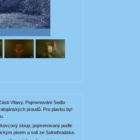
 části Vltavy. Pojmenování Sedlo
vatojánských proudů. Pro plavbu byl
u.
pískovcový sloup, pojmenovaný podle
vickým pivem a solí ze Solnohradska.