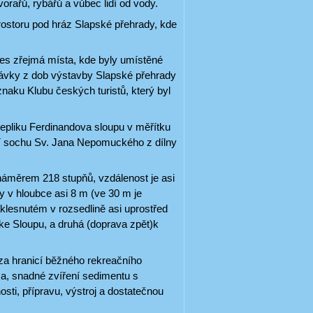
rařů, rybářů a vůbec lidí od vody.
ostoru pod hráz Slapské přehrady, kde
es zřejmá místa, kde byly umístěné
lávky z dob výstavby Slapské přehrady
naku Klubu českých turistů, který byl
repliku Ferdinandova sloupu v měřítku
átní sochu Sv. Jana Nepomuckého z dílny
 náměrem 218 stupňů, vzdálenost je asi
 v hloubce asi 8 m (ve 30 m je
lesnutém v rozsedlině asi uprostřed
ke Sloupu, a druhá (doprava zpět)k
 za hranicí běžného rekreačního
a, snadné zvíření sedimentu s
osti, přípravu, výstroj a dostatečnou