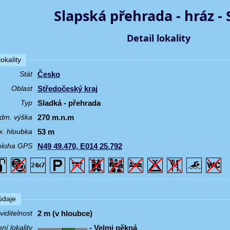
Slapská přehrada - hráz - 
Detail lokality
okality
Česko
Stát
Středočeský kraj
Oblast
Sladká - přehrada
Typ
270 m.n.m
dm. výška
53 m
. hloubka
N49 49.470, E014 25.792
oloha GPS
 údaje
2 m (v hloubce)
iditelnost
- Velmi pěkná
í lokality