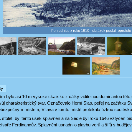
Pohlednice z roku 1910 - obrázek poslal reprofoto
ty
m bylo asi 10 m vysoké skalisko z dálky viditelnou dominantou této
vůj charakteristický tvar. Označovalo Horní Slap, peřej na začátku S
ebezpečným místem, Vltava v tomto místě protékala úzkou soutěsko
 století byl tento úsek splavněn a na Sedle byl roku 1646 vztyčen 
císaře Ferdinandův. Splavnění usnadnilo plavbu vorů a šífů s budějo