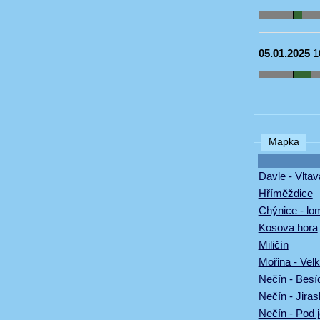
05.01.2025
1
Mapka
Davle - Vltav
Hříměždice
Chýnice - l
Kosova hora
Miličín
Mořina - Vel
Nečín - Besí
Nečín - Jira
Nečín - Pod 