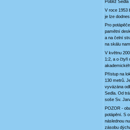
Poblíž Sedla
V roce 1953 
je lze dodnes 
Pro potápěče
pamětní desk
a na čelní st
na skálu nam
V květnu 2008
1:2, a o čtyř
akademického
Přístup na lo
130 metrů. J
vyvázána odb
Sedla. Od tr
soše Sv. Ja
POZOR - oba a
potápění. S 
následnou nul
zásobu dýcha