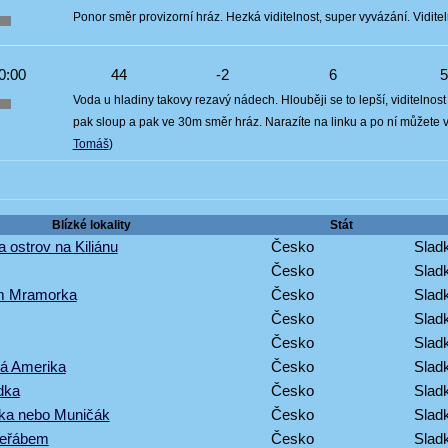
Ponor směr provizorní hráz. Hezká viditelnost, super vyvázání. Vidite
0:00
44
-2
6
Voda u hladiny takovy rezavý nádech. Hlouběji se to lepší, viditelnos
pak sloup a pak ve 30m směr hráz. Narazíte na linku a po ní můžete 
Tomáš
)
Blízké lokality
Stát
a ostrov na Kiliánu
Česko
Sladk
Česko
Sladk
om Mramorka
Česko
Sladk
Česko
Sladk
Česko
Sladk
ká Amerika
Česko
Sladk
dka
Česko
Sladk
ska nebo Muničák
Česko
Sladk
jeřábem
Česko
Sladk