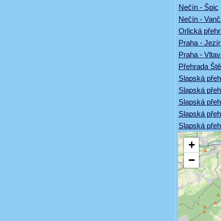
Nečín - Špic
Nečín - Vanč
Orlická přeh
Praha - Jezí
Praha - Vlta
Přehrada Št
Slapská přeh
Slapská přeh
Slapská přehr
Slapská přeh
Slapská přeh