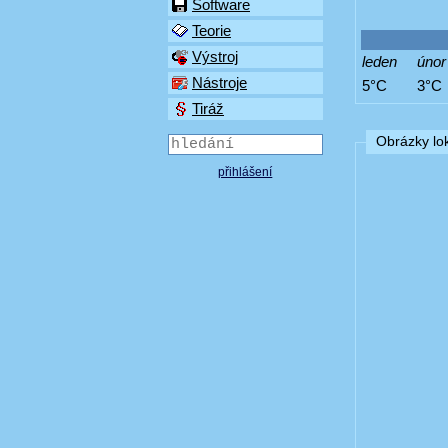
Software
Teorie
Výstroj
leden
únor
Nástroje
5°C
3°C
Tiráž
Obrázky lok
přihlášení