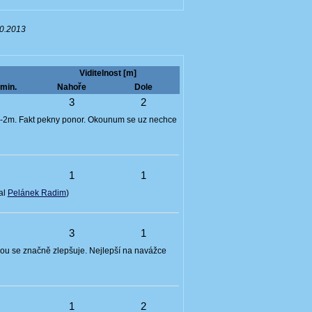
10.2013
Viditelnost [m]
min.
Nahoře
Dole
4
3
2
1-2m. Fakt pekny ponor. Okounum se uz nechce
7
1
1
al
Pelánek Radim
)
4
3
1
bkou se značně zlepšuje. Nejlepší na navážce
4
1
2