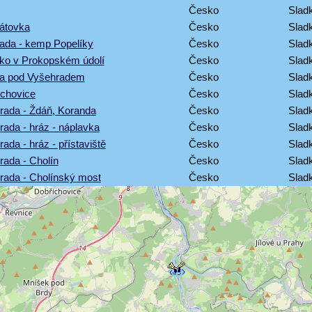
Česko
Sladk
átovka
Česko
Sladk
rada - kemp Popelíky
Česko
Sladk
rko v Prokopském údolí
Česko
Sladk
va pod Vyšehradem
Česko
Sladk
ěchovice
Česko
Sladk
rada - Ždáň, Koranda
Česko
Sladk
rada - hráz - náplavka
Česko
Sladk
ada - hráz - přístaviště
Česko
Sladk
rada - Cholín
Česko
Sladk
rada - Cholínský most
Česko
Sladk