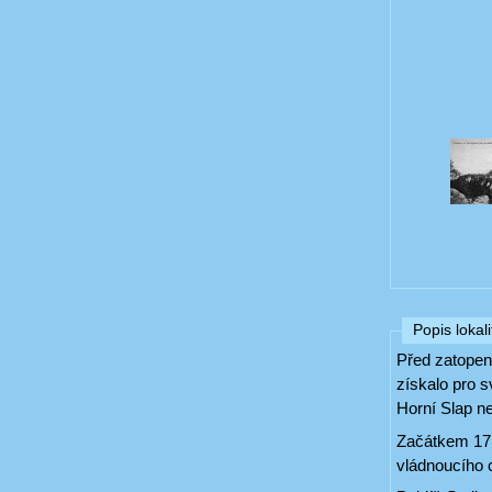
Popis lokali
Před zatopení
získalo pro s
Horní Slap n
Začátkem 17.
vládnoucího 