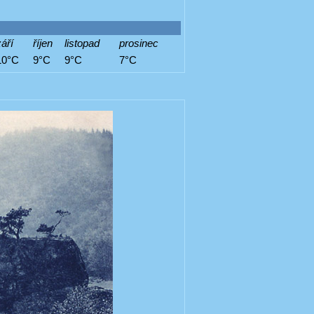
áří
říjen
listopad
prosinec
10°C
9°C
9°C
7°C