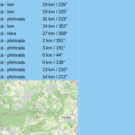
á - lom
19 km / 226°
á - lom
19 km / 225°
á - přehrada
31 km / 215°
á - lom
24 km / 352°
á - řeka
27 km / 358°
á - přehrada
2 km / 351°
á - přehrada
3 km / 191°
á - přehrada
0 km / 44°
á - přehrada
0 km / 138°
á - přehrada
13 km / 210°
á - přehrada
14 km / 212°