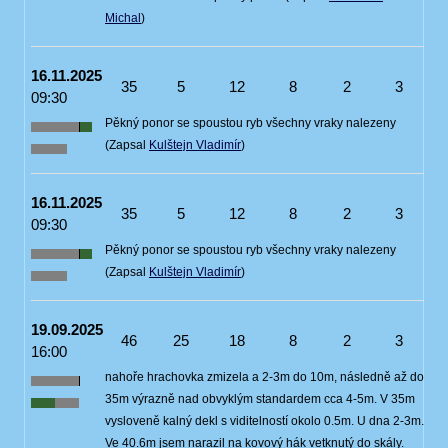
Michal
)
16.11.2025
35
5
12
8
2
3
09:30
Pěkný ponor se spoustou ryb všechny vraky nalezeny
(Zapsal
Kulštejn Vladimír
)
16.11.2025
35
5
12
8
2
3
09:30
Pěkný ponor se spoustou ryb všechny vraky nalezeny
(Zapsal
Kulštejn Vladimír
)
19.09.2025
46
25
18
8
2
3
16:00
nahoře hrachovka zmizela a 2-3m do 10m, následně až do
35m výrazně nad obvyklým standardem cca 4-5m. V 35m
vysloveně kalný dekl s viditelností okolo 0.5m. U dna 2-3m.
Ve 40.6m jsem narazil na kovový hák vetknutý do skály.