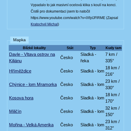
Vypadalo to jak masivní ocelová klika s koulí na konci.
Čistě pro dokumentaci jsem to natočil
https://www.youtube.com/watch?v=lXfyIJFlRME (Zapsal
Kratochvil Michal
)
Mapka
Blízké lokality
Stát
Typ
Kudy tam
Davle - Vltava ostrov na
Sladká -
7 km /
Česko
Kiliánu
řeka
335°
18 km /
Hříměždice
Česko
Sladká - lom
216°
23 km /
Chýnice - lom Mramorka
Česko
Sladká - lom
330°
18 km /
Kosova hora
Česko
Sladká - lom
170°
32 km /
Miličín
Česko
Sladká - lom
150°
23 km /
Mořina - Velká Amerika
Česko
Sladká - lom
312°