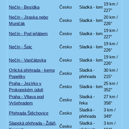
19 km /
Nečín - Besídka
Česko
Sladká - lom
227°
Nečín - Jiraska nebo
20 km /
Česko
Sladká - lom
Muničák
226°
19 km /
Nečín - Pod jeřábem
Česko
Sladká - lom
227°
19 km /
Nečín - Špic
Česko
Sladká - lom
226°
19 km /
Nečín - Vančátovka
Česko
Sladká - lom
226°
Orlická přehrada - kemp
Sladká -
30 km /
Česko
Popelíky
přehrada
215°
Praha - Jezírko v
25 km /
Česko
Sladká - lom
Prokopském údolí
352°
Praha - Vltava pod
Sladká -
27 km /
Česko
Vyšehradem
řeka
358°
Sladká -
3 km /
Přehrada Štěchovice
Česko
přehrada
349°
Slapská přehrada - Ždáň,
Sladká -
3 km /
Česko