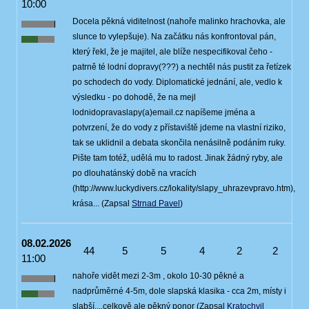
10:00
Docela pěkná viditelnost (nahoře malinko hrachovka, ale
slunce to vylepšuje). Na začátku nás konfrontoval pán,
který řekl, že je majitel, ale blíže nespecifikoval čeho -
patrně té lodní dopravy(???) a nechtěl nás pustit za řetízek
po schodech do vody. Diplomatické jednání, ale, vedlo k
výsledku - po dohodě, že na mejl
lodnidopravaslapy(a)email.cz napíšeme jména a
potvrzení, že do vody z přístaviště jdeme na vlastní riziko,
tak se uklidnil a debata skončila nenásilně podáním ruky.
Pište tam totéž, udělá mu to radost. Jinak žádný ryby, ale
po dlouhatánský době na vracích
(http://www.luckydivers.cz/lokality/slapy_uhrazevpravo.htm),
krása... (Zapsal
Strnad Pavel
)
08.02.2026
44
5
5
4
2
2
11:00
nahoře vidět mezi 2-3m , okolo 10-30 pěkné a
nadprůměrné 4-5m, dole slapská klasika - cca 2m, místy i
slabší....celkově ale pěkný ponor (Zapsal
Kratochvil