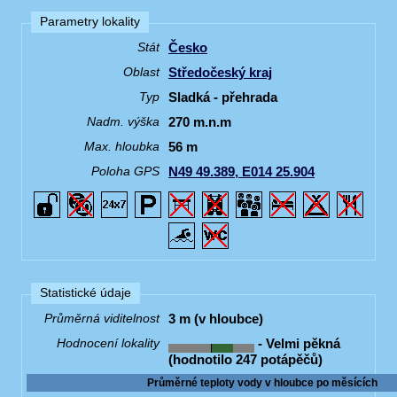
Parametry lokality
Česko
Stát
Středočeský kraj
Oblast
Sladká - přehrada
Typ
270 m.n.m
Nadm. výška
56 m
Max. hloubka
N49 49.389, E014 25.904
Poloha GPS
Statistické údaje
3 m (v hloubce)
Průměrná viditelnost
- Velmi pěkná
Hodnocení lokality
(hodnotilo 247 potápěčů)
Průměrné teploty vody v hloubce po měsících