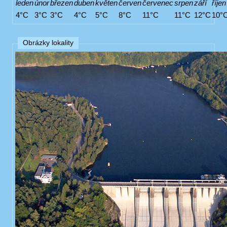
leden
únor
březen
duben
květen
červen
červenec
srpen
září
říjen
4°C
3°C
3°C
4°C
5°C
8°C
11°C
11°C
12°C
10°
Obrázky lokality