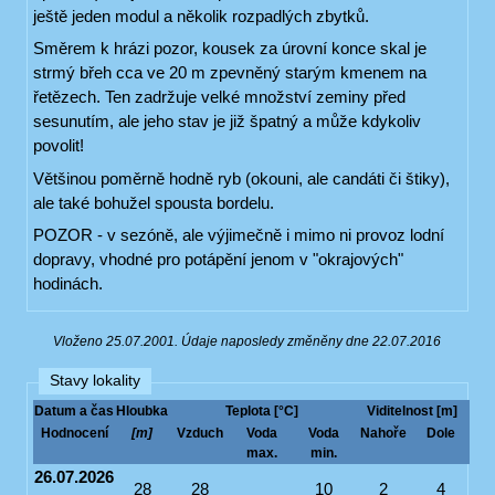
ještě jeden modul a několik rozpadlých zbytků.
Směrem k hrázi pozor, kousek za úrovní konce skal je
strmý břeh cca ve 20 m zpevněný starým kmenem na
řetězech. Ten zadržuje velké množství zeminy před
sesunutím, ale jeho stav je již špatný a může kdykoliv
povolit!
Většinou poměrně hodně ryb (okouni, ale candáti či štiky),
ale také bohužel spousta bordelu.
POZOR - v sezóně, ale výjimečně i mimo ni provoz lodní
dopravy, vhodné pro potápění jenom v "okrajových"
hodinách.
Vloženo 25.07.2001. Údaje naposledy změněny dne 22.07.2016
Stavy lokality
Datum a čas
Hloubka
Teplota [°C]
Viditelnost [m]
Hodnocení
[m]
Vzduch
Voda
Voda
Nahoře
Dole
max.
min.
26.07.2026
28
28
10
2
4