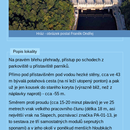
Hráz - obrázek poslal Franěk Ondřej
Popis lokality
Na pravém břehu přehrady, přístup po schodech z
parkoviště u přístaviště parníků.
Přímo pod přístavišněm pod vodou hezké stěny, cca ve 43
m bývalá potahová cesta (na ní leží utopený ponton) a pak
už je jen kousek do starého koryta (výrazně blíž, než z
náplavky naproti) - cca -55 m.
Směrem proti proudu (cca 15-20 minut plavání) je ve 25
metrech vrak velkého pracovního člunu (délka 18 m, asi
největší vrak na Slapech, poznávací značka PA-01-13, je
to sestava ze tří samostatných modulů sepnutých
sponami) a v jeho okolí v poněkud menších hloubkách