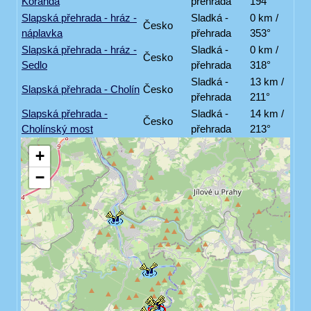
Koranda
přehrada
194°
Slapská přehrada - hráz -
Sladká -
0 km /
Česko
náplavka
přehrada
353°
Slapská přehrada - hráz -
Sladká -
0 km /
Česko
Sedlo
přehrada
318°
Sladká -
13 km /
Slapská přehrada - Cholín
Česko
přehrada
211°
Slapská přehrada -
Sladká -
14 km /
Česko
Cholínský most
přehrada
213°