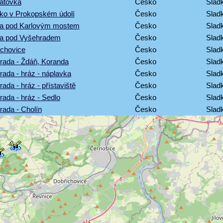
átovka
Česko
Sladk
rko v Prokopském údolí
Česko
Sladk
ava pod Karlovým mostem
Česko
Sladk
va pod Vyšehradem
Česko
Sladk
ěchovice
Česko
Sladk
rada - Ždáň, Koranda
Česko
Sladk
rada - hráz - náplavka
Česko
Sladk
ada - hráz - přístaviště
Česko
Sladk
rada - hráz - Sedlo
Česko
Sladk
rada - Cholín
Česko
Sladk