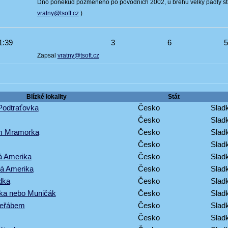
Dno poněkud pozměněno po povodních 2002, u břehu velký padlý str
vratny@tsoft.cz
)
1:39
3
6
Zapsal
vratny@tsoft.cz
Blízké lokality
Stát
Podtraťovka
Česko
Sladk
Česko
Sladk
om Mramorka
Česko
Sladk
Česko
Sladk
á Amerika
Česko
Sladk
ká Amerika
Česko
Sladk
dka
Česko
Sladk
ska nebo Muničák
Česko
Sladk
jeřábem
Česko
Sladk
Česko
Sladk