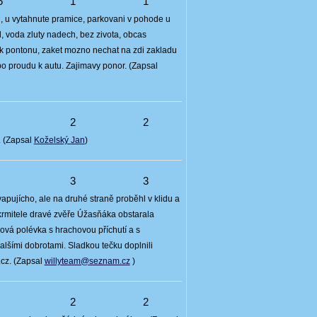
5
1
1
, u vytahnute pramice, parkovani v pohode u
d, voda zluty nadech, bez zivota, obcas
u k pontonu, zaket mozno nechat na zdi zakladu
po proudu k autu. Zajimavy ponor. (Zapsal
4
2
2
. (Zapsal
Koželský Jan
)
4
3
3
apujícho, ale na druhé straně proběhl v klidu a
krmitele dravé zvěře Úžasňáka obstarala
ová polévka s hrachovou příchutí a s
lšími dobrotami. Sladkou tečku doplnili
cz. (Zapsal
willyteam@seznam.cz
)
6
2
2