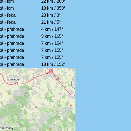
á - lom
22 km / 209°
á - lom
18 km / 359°
á - řeka
23 km / 3°
á - řeka
21 km / 5°
á - přehrada
4 km / 147°
á - přehrada
9 km / 165°
á - přehrada
7 km / 154°
á - přehrada
7 km / 155°
á - přehrada
7 km / 155°
á - přehrada
18 km / 192°