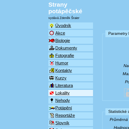
Strany
potápěčské
vydává Zdeněk Šraier
Úvodník
Akce
Parametry l
Biologie
Dokumenty
Fotografie
Humor
Na
Kontakty
Max
Kurzy
P
Literatura
Lokality
Nehody
Potápění
Statistické
Reportáže
Průměrná v
Slovník
Hodnocen