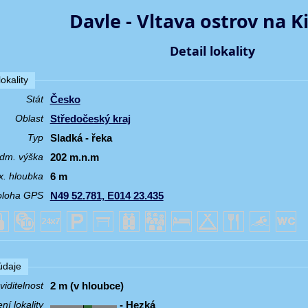
Davle - Vltava ostrov na K
Detail lokality
okality
Česko
Stát
Středočeský kraj
Oblast
Sladká - řeka
Typ
202 m.n.m
dm. výška
6 m
. hloubka
N49 52.781, E014 23.435
oloha GPS
 údaje
2 m (v hloubce)
iditelnost
- Hezká
í lokality