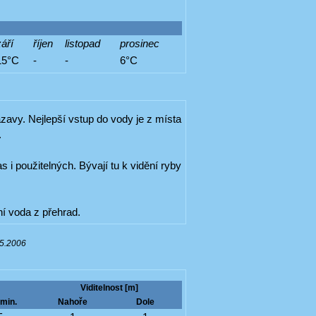
áří
říjen
listopad
prosinec
15°C
-
-
6°C
ázavy. Nejlepší vstup do vody je z místa
.
 i použitelných. Bývají tu k vidění ryby
ní voda z přehrad.
05.2006
Viditelnost [m]
min.
Nahoře
Dole