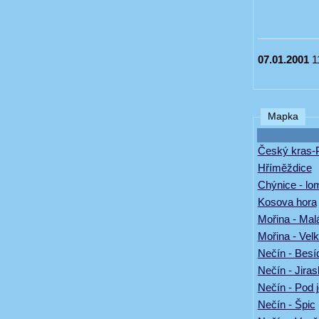
07.01.2001
1
Mapka
Český kras-
Hříměždice
Chýnice - l
Kosova hora
Mořina - Mal
Mořina - Vel
Nečín - Besí
Nečín - Jira
Nečín - Pod 
Nečín - Špic