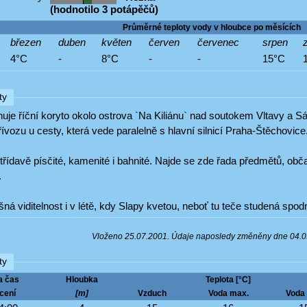
(hodnotilo 3 potápěčů)
Průměrné teploty vody v hloubce po měsících
březen
duben
květen
červen
červenec
srpen
z
4°C
-
8°C
-
-
15°C
ty
nuje říční koryto okolo ostrova `Na Kiliánu` nad soutokem Vltavy a S
vozu u cesty, která vede paralelně s hlavní silnicí Praha-Štěchovice
třídavě písčité, kamenité i bahnité. Najde se zde řada předmětů, občas
.
ná viditelnost i v létě, kdy Slapy kvetou, neboť tu teče studená spod
Vloženo 25.07.2001. Údaje naposledy změněny dne 04.
ty
a čas
Hloubka
Teplota [°C]
cení
[m]
Vzduch
Voda max.
Voda 