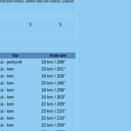
om pod vodou, žádné ryby ani nálezy. (Zapsal
5
3
3
Typ
Kudy tam
á - jeskyně
18 km / 288°
á - lom
23 km / 201°
á - lom
16 km / 328°
á - lom
25 km / 166°
á - lom
18 km / 298°
á - lom
16 km / 303°
á - lom
22 km / 209°
á - lom
23 km / 210°
á - lom
22 km / 210°
á - lom
22 km / 209°