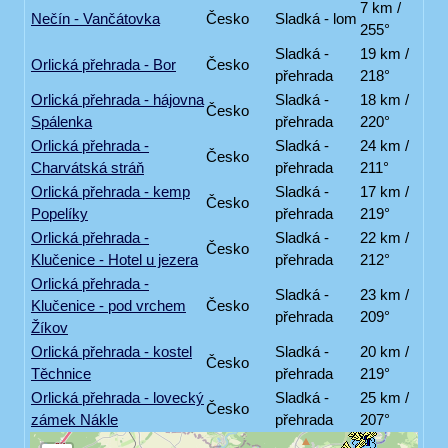
7 km /
Nečín - Vančátovka
Česko
Sladká - lom
255°
Sladká -
19 km /
Orlická přehrada - Bor
Česko
přehrada
218°
Orlická přehrada - hájovna
Sladká -
18 km /
Česko
Spálenka
přehrada
220°
Orlická přehrada -
Sladká -
24 km /
Česko
Charvátská stráň
přehrada
211°
Orlická přehrada - kemp
Sladká -
17 km /
Česko
Popelíky
přehrada
219°
Orlická přehrada -
Sladká -
22 km /
Česko
Klučenice - Hotel u jezera
přehrada
212°
Orlická přehrada -
Sladká -
23 km /
Klučenice - pod vrchem
Česko
přehrada
209°
Žíkov
Orlická přehrada - kostel
Sladká -
20 km /
Česko
Těchnice
přehrada
219°
Orlická přehrada - lovecký
Sladká -
25 km /
Česko
zámek Nákle
přehrada
207°