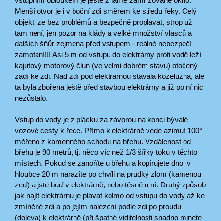
vstupním obloukem je ještě známé zamřížované okno.
Menší otvor je i v boční zdi směrem ke středu řeky. Celý
objekt lze bez problémů a bezpečně proplavat, strop už
tam není, jen pozor na klády a velké množství vlasců a
dalších šňůr zejména před vstupem - reálné nebezpečí
zamotání!!! Asi 5 m od vstupu do elektrárny proti vodě leží
kajutový motorový člun (ve velmi dobrém stavu) otočený
zádí ke zdi. Nad zdí pod elektrárnou stávala koželužna, ale
ta byla zbořena ještě před stavbou elektrárny a již po ní nic
nezůstalo.
Vstup do vody je z plácku za závorou na konci bývalé
vozové cesty k řece. Přímo k elektrárně vede azimut 100°
měřeno z kamenného schodu na břehu. Vzdálenost od
břehu je 90 metrů, tj. něco víc než 1/3 šířky toku v těchto
místech. Pokud se zanoříte u břehu a kopírujete dno, v
hloubce 20 m narazíte po chvíli na prudký zlom (kamenou
zeď) a jste buď v elektrárně, nebo těsně u ní. Druhý způsob
jak najít elektrárnu je plavat kolmo od vstupu do vody až ke
zmíněné zdi a po jejím nalezení podle zdi po proudu
(doleva) k elektrárně (při špatné viditelnosti snadno minete