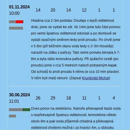
01.11.2024
14
20
14
12
1
1
10:00
Hladina cca 2-3m podstav. Doufaje v lepší viditelnost
dole, jsme se vydali ke zdi. Ve 14m jsme tuto část ponoru
pro velmi špatnou viditelnost odvolali a po domluvě se
vydali opačným směrem tedy proti proudu. Po chvíli jsme
v 5-6m (při běžném stavu vody tedy o 2-3m hlouběji)
narazili na zídku s pařezy. Tato velmi pomalu klesala k 7-
8m a byla stále lemována pařezy. Při zpáteční cestě (po
proudu) jsme v cca 5 metrech nalezli potopeným kajak.
Od schodů to proti proudu k němu je cca 10 min plavání.
V něm byli malý okouni. (Zapsal
Kruntorád Michal
)
30.06.2024
26
29
18
11
1
4
11:01
Dnes ponor na elektrárnu. Nahoře překvapivě teplá voda
s nepřekvapivě špatnou viditelností, termoklima někde
okolo 8m a pak voda příjemně chladná a překvapivá
viditelnost chvílemi možná i za hranici 4m, u oblouku