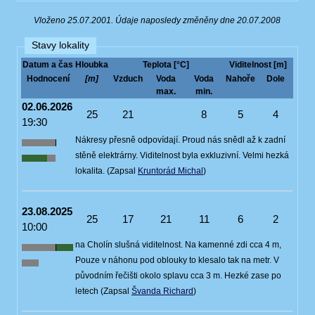
Vloženo 25.07.2001. Údaje naposledy změněny dne 20.07.2008
Stavy lokality
Datum a čas
Hloubka
Teplota [°C]
Viditelnost [m]
Hodnocení
[m]
Vzduch
Voda
Voda
Nahoře
Dole
max.
min.
02.06.2026
25
21
8
5
4
19:30
Nákresy přesně odpovídají. Proud nás snědl až k zadní
stěně elektrárny. Viditelnost byla exkluzivní. Velmi hezká
lokalita. (Zapsal
Kruntorád Michal
)
23.08.2025
25
17
21
11
6
2
10:00
na Cholín slušná viditelnost. Na kamenné zdi cca 4 m,
Pouze v náhonu pod oblouky to klesalo tak na metr. V
původním řečišti okolo splavu cca 3 m. Hezké zase po
letech (Zapsal
Švanda Richard
)