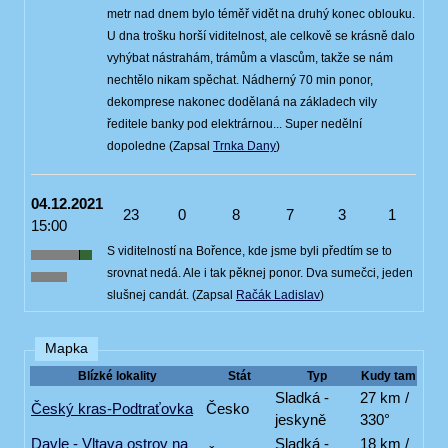
metr nad dnem bylo téměř vidět na druhý konec oblouku.
U dna trošku horší viditelnost, ale celkově se krásně dalo
vyhýbat nástrahám, trámům a vlascům, takže se nám
nechtělo nikam spěchat. Nádherný 70 min ponor,
dekomprese nakonec dodělaná na základech vily
ředitele banky pod elektrárnou... Super nedělní
dopoledne (Zapsal
Trnka Dany
)
04.12.2021
23
0
8
7
3
1
15:00
S viditelností na Bořence, kde jsme byli předtím se to
srovnat nedá. Ale i tak pěknej ponor. Dva sumečci, jeden
slušnej candát. (Zapsal
Račák Ladislav
)
Mapka
Blízké lokality
Stát
Typ
Kudy tam
Sladká -
27 km /
Český kras-Podtraťovka
Česko
jeskyně
330°
Davle - Vltava ostrov na
Sladká -
18 km /