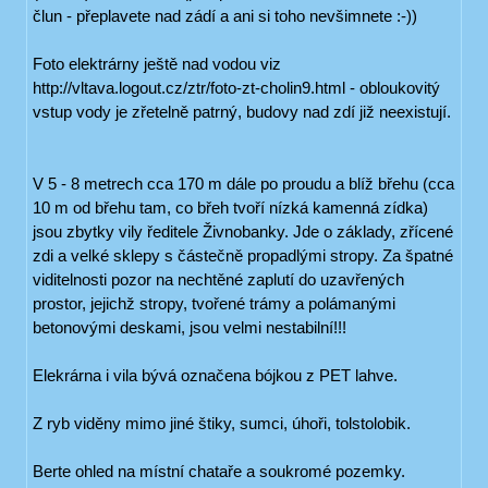
člun - přeplavete nad zádí a ani si toho nevšimnete :-))
Foto elektrárny ještě nad vodou viz
http://vltava.logout.cz/ztr/foto-zt-cholin9.html - obloukovitý
vstup vody je zřetelně patrný, budovy nad zdí již neexistují.
V 5 - 8 metrech cca 170 m dále po proudu a blíž břehu (cca
10 m od břehu tam, co břeh tvoří nízká kamenná zídka)
jsou zbytky vily ředitele Živnobanky. Jde o základy, zřícené
zdi a velké sklepy s částečně propadlými stropy. Za špatné
viditelnosti pozor na nechtěné zaplutí do uzavřených
prostor, jejichž stropy, tvořené trámy a polámanými
betonovými deskami, jsou velmi nestabilní!!!
Elekrárna i vila bývá označena bójkou z PET lahve.
Z ryb viděny mimo jiné štiky, sumci, úhoři, tolstolobik.
Berte ohled na místní chataře a soukromé pozemky.