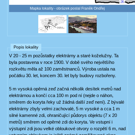
Mapka lokality - obrázek poslal Franěk Ondřej
Popis lokality
V 20 - 25 m pozůstatky elektrárny a staré koželužny. Ta
byla postavena v roce 1900. V době svého největšího
rozkvětu měla až 100 zaměstnanců. Výroba ustala na
počátku 30. let, koncem 30. let byly budovy rozbořeny.
5 m vysoká opěrná zeď začná několik desítek metrů nad
elektrárnou a končí cca 100 m pod ní (nejde o náhon,
směrem do koryta řeky už žádná další zeď není). Z bývalé
elektrárny zbyly velmi zachovalé, 5 m vysoké a cca 1 m
silné kamenné zdi, ohraničující půdorys objektu (7 x 20
metrů) směrem od opěrné zdi do koryta. Ve vstupní i
výstupní zdi jsou velké obloukové otvory o rozpětí 6 m, nad