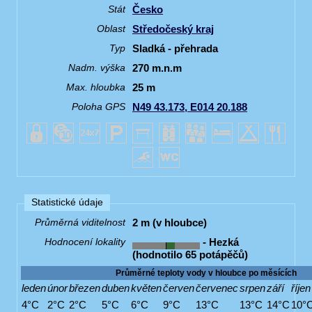
Česko
Stát
Středočeský kraj
Oblast
Sladká - přehrada
Typ
270 m.n.m
Nadm. výška
25 m
Max. hloubka
N49 43.173, E014 20.188
Poloha GPS
Statistické údaje
2 m (v hloubce)
Průměrná viditelnost
- Hezká
Hodnocení lokality
(hodnotilo 65 potápěčů)
Průměrné teploty vody v hloubce po měsících
leden
únor
březen
duben
květen
červen
červenec
srpen
září
říjen
4°C
2°C
2°C
5°C
6°C
9°C
13°C
13°C
14°C
10°