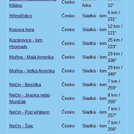
Česko
Kiliánu
řeka
12°
5 km /
Hříměždice
Česko
Sladká - lom
231°
12 km /
Kosova hora
Česko
Sladká - lom
121°
Kozárovice - lom
25 km /
Česko
Sladká - lom
Hromady
223°
29 km /
Mořina - Malá Amerika
Česko
Sladká - lom
336°
29 km /
Mořina - Velká Amerika
Česko
Sladká - lom
340°
7 km /
Nečín - Besídka
Česko
Sladká - lom
259°
Nečín - Jiraska nebo
8 km /
Česko
Sladká - lom
Muničák
255°
7 km /
Nečín - Pod jeřábem
Česko
Sladká - lom
257°
7 km /
Nečín - Špic
Česko
Sladká - lom
256°