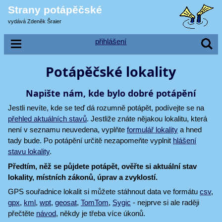
Strany potápěčské
vydává Zdeněk Šraier
přihlášení
Potápěčské lokality
Napište nám, kde bylo dobré potápění
Jestli nevíte, kde se teď dá rozumně potápět, podívejte se na
přehled aktuálních stavů
. Jestliže znáte nějakou lokalitu, která
není v seznamu neuvedena, vyplňte
formulář lokality
a hned
tady bude. Po potápění určitě nezapomeňte vyplnit
hlášení
stavu lokality
.
Předtím, něž se půjdete potápět, ověřte si aktuální stav
lokality, místních zákonů, úprav a zvyklostí.
GPS souřadnice lokalit si můžete stáhnout data ve formátu
csv
,
gpx
,
kml
,
wpt
,
geosat
,
TomTom
,
Sygic
- nejprve si ale raději
přečtěte
návod
, někdy je třeba více úkonů.