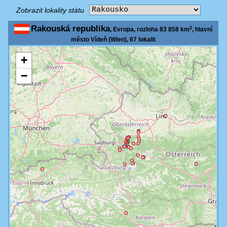
Zobrazit lokality státu
Rakouská republika
2
, Evropa, rozloha 83 858 km
, hlavní
město Vídeň (Wien), 67 lokalit