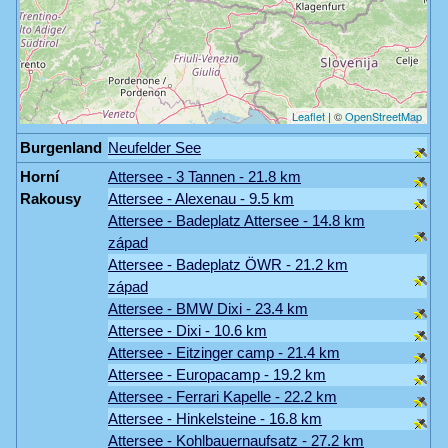
Burgenland
Neufelder See
Horní
Attersee - 3 Tannen - 21.8 km
Rakousy
Attersee - Alexenau - 9.5 km
Attersee - Badeplatz Attersee - 14.8 km
západ
Attersee - Badeplatz ÖWR - 21.2 km
západ
Attersee - BMW Dixi - 23.4 km
Attersee - Dixi - 10.6 km
Attersee - Eitzinger camp - 21.4 km
Attersee - Europacamp - 19.2 km
Attersee - Ferrari Kapelle - 22.2 km
Attersee - Hinkelsteine - 16.8 km
Attersee - Kohlbauernaufsatz - 27.2 km