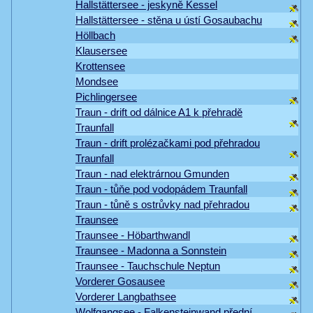
Hallstättersee - jeskyně Kessel
Hallstättersee - stěna u ústí Gosaubachu
Höllbach
Klausersee
Krottensee
Mondsee
Pichlingersee
Traun - drift od dálnice A1 k přehradě
Traunfall
Traun - drift prolézačkami pod přehradou
Traunfall
Traun - nad elektrárnou Gmunden
Traun - tůňe pod vodopádem Traunfall
Traun - tůně s ostrůvky nad přehradou
Traunsee
Traunsee - Höbarthwandl
Traunsee - Madonna a Sonnstein
Traunsee - Tauchschule Neptun
Vorderer Gosausee
Vorderer Langbathsee
Wolfgangsee - Falkensteinwand přední