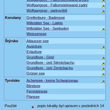
Wolfgangsee - Falkensteinwand zadní
Wolfgangsee - parkoviště
Korutany
Greifenburg - Badensee
Millstätter See - Liafels
Millstätter See - Seeboden
Weissensee
Štýrsko
Altausser see
Augstsee
Erlaufsee
Grundlsee - Gösl
Grundlsee - ústí Stimitzbachu
Grundlsee - ústí Zimitzbachu
Grüner see
Tyrolsko
Achensee - kemp Schwarzenau
Blindsee
Fernsteinsee
Plansee
Použité
popis lokality byl upraven v posledních 14