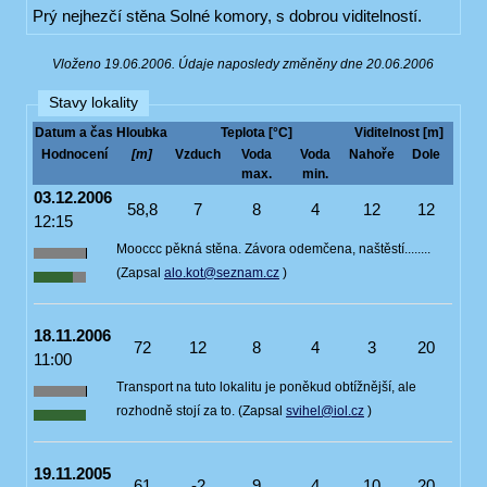
Prý nejhezčí stěna Solné komory, s dobrou viditelností.
Vloženo 19.06.2006. Údaje naposledy změněny dne 20.06.2006
Stavy lokality
Datum a čas
Hloubka
Teplota [°C]
Viditelnost [m]
Hodnocení
[m]
Vzduch
Voda
Voda
Nahoře
Dole
max.
min.
03.12.2006
58,8
7
8
4
12
12
12:15
Mooccc pěkná stěna. Závora odemčena, naštěstí........
(Zapsal
alo.kot@seznam.cz
)
18.11.2006
72
12
8
4
3
20
11:00
Transport na tuto lokalitu je poněkud obtížnější, ale
rozhodně stojí za to. (Zapsal
svihel@iol.cz
)
19.11.2005
61
-2
9
4
10
20