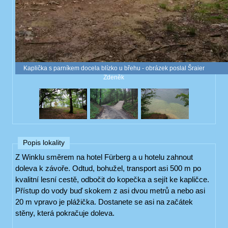
Kaplička s parníkem docela blízko u břehu - obrázek poslal Šraier
Zdeněk
Popis lokality
Z Winklu směrem na hotel Fürberg a u hotelu zahnout
doleva k závoře. Odtud, bohužel, transport asi 500 m po
kvalitní lesní cestě, odbočit do kopečka a sejít ke kapličce.
Přístup do vody buď skokem z asi dvou metrů a nebo asi
20 m vpravo je plážička. Dostanete se asi na začátek
stěny, která pokračuje doleva.