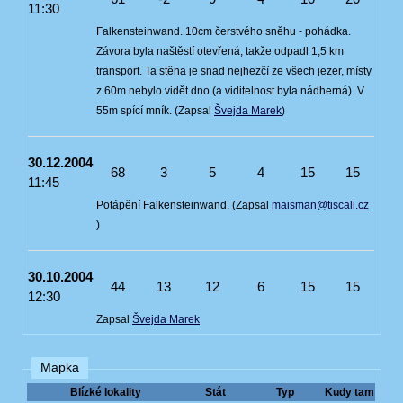
11:30
Falkensteinwand. 10cm čerstvého sněhu - pohádka.
Závora byla naštěstí otevřená, takže odpadl 1,5 km
transport. Ta stěna je snad nejhezčí ze všech jezer, místy
z 60m nebylo vidět dno (a viditelnost byla nádherná). V
55m spící mník. (Zapsal
Švejda Marek
)
30.12.2004
68
3
5
4
15
15
11:45
Potápění Falkensteinwand. (Zapsal
maisman@tiscali.cz
)
30.10.2004
44
13
12
6
15
15
12:30
Zapsal
Švejda Marek
Mapka
Blízké lokality
Stát
Typ
Kudy tam