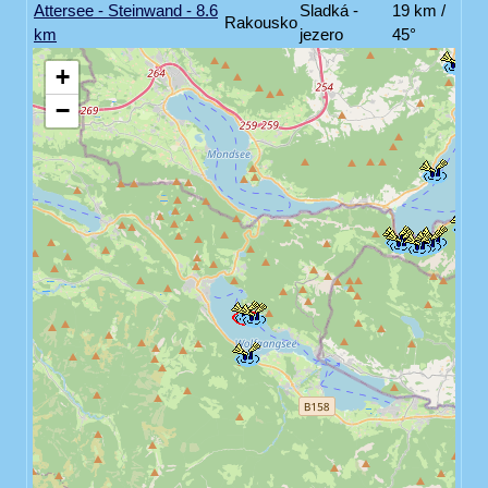
Attersee - Steinwand - 8.6
Sladká -
19 km /
Rakousko
km
jezero
45°