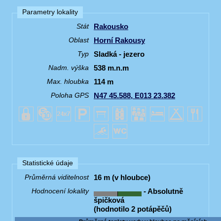
Parametry lokality
Rakousko
Stát
Horní Rakousy
Oblast
Sladká - jezero
Typ
538 m.n.m
Nadm. výška
114 m
Max. hloubka
N47 45.588, E013 23.382
Poloha GPS
Statistické údaje
16 m (v hloubce)
Průměrná viditelnost
- Absolutně
Hodnocení lokality
špičková
(hodnotilo 2 potápěčů)