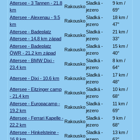
Attersee - 3 Tannen - 21.8
Sladká -
9 km /
Rakousko
km
jezero
69°
Attersee - Alexenau - 9.5
Sladká -
18 km /
Rakousko
km
jezero
47°
Attersee - Badeplatz
Sladká -
21 km /
Rakousko
Attersee - 14.8 km západ
jezero
33°
Attersee - Badeplatz
Sladká -
15 km /
Rakousko
ÖWR - 21.2 km západ
jezero
40°
Attersee - BMW Dixi -
Sladká -
8 km /
Rakousko
23.4 km
jezero
64°
Sladká -
17 km /
Attersee - Dixi - 10.6 km
Rakousko
jezero
48°
Attersee - Eitzinger camp
Sladká -
10 km /
Rakousko
- 21.4 km
jezero
68°
Attersee - Europacamp -
Sladká -
11 km /
Rakousko
19.2 km
jezero
69°
Attersee - Ferrari Kapelle -
Sladká -
9 km /
Rakousko
22.2 km
jezero
68°
Attersee - Hinkelsteine -
Sladká -
13 km /
Rakousko
16.8 km
jezero
62°