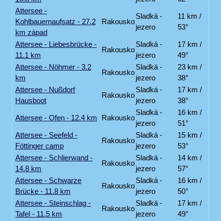
Attersee -
Sladká -
11 km /
Kohlbauernaufsatz - 27.2
Rakousko
jezero
53°
km západ
Attersee - Liebesbrücke -
Sladká -
17 km /
Rakousko
11.1 km
jezero
49°
Attersee - Nöhmer - 3.2
Sladká -
23 km /
Rakousko
km
jezero
38°
Attersee - Nußdorf
Sladká -
17 km /
Rakousko
Hausboot
jezero
38°
Sladká -
16 km /
Attersee - Ofen - 12.4 km
Rakousko
jezero
51°
Attersee - Seefeld -
Sladká -
15 km /
Rakousko
Föttinger camp
jezero
53°
Attersee - Schlierwand -
Sladká -
14 km /
Rakousko
14.8 km
jezero
57°
Attersee - Schwarze
Sladká -
16 km /
Rakousko
Brücke - 11.8 km
jezero
50°
Attersee - Steinschlag -
Sladká -
17 km /
Rakousko
Tafel - 11.5 km
jezero
49°