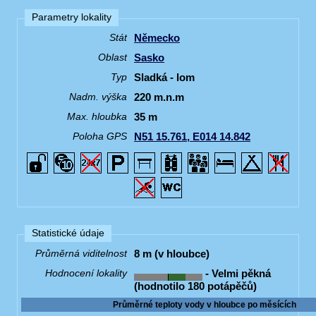
Parametry lokality
Německo
Stát
Sasko
Oblast
Sladká - lom
Typ
220 m.n.m
Nadm. výška
35 m
Max. hloubka
N51 15.761, E014 14.842
Poloha GPS
Statistické údaje
8 m (v hloubce)
Průměrná viditelnost
- Velmi pěkná
Hodnocení lokality
(hodnotilo 180 potápěčů)
Průměrné teploty vody v hloubce po měsících