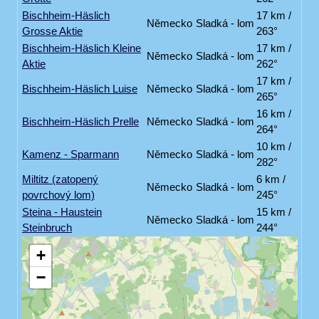
Bischheim-Häslich
17 km /
Německo
Sladká - lom
Grosse Aktie
263°
Bischheim-Häslich Kleine
17 km /
Německo
Sladká - lom
Aktie
262°
17 km /
Bischheim-Häslich Luise
Německo
Sladká - lom
265°
16 km /
Bischheim-Häslich Prelle
Německo
Sladká - lom
264°
10 km /
Kamenz - Sparmann
Německo
Sladká - lom
282°
Miltitz (zatopený
6 km /
Německo
Sladká - lom
povrchový lom)
245°
Steina - Haustein
15 km /
Německo
Sladká - lom
Steinbruch
244°