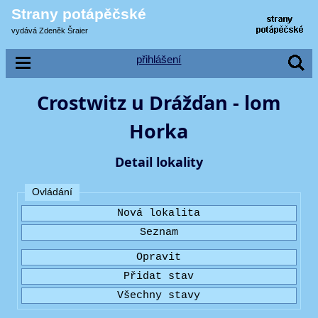
Strany potápěčské
vydává Zdeněk Šraier
přihlášení
Crostwitz u Drážďan - lom
Horka
Detail lokality
Ovládání