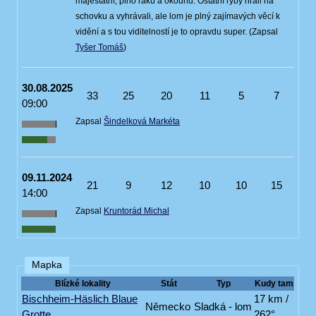
majestátní, plno raků a okounů. Ostatní ryby hráli na
schovku a vyhrávali, ale lom je plný zajímavých věcí k
vidění a s tou viditelností je to opravdu super. (Zapsal
Tyšer Tomáš
)
30.08.2025
33
25
20
11
5
7
09:00
Zapsal
Šindelková Markéta
09.11.2024
21
9
12
10
10
15
14:00
Zapsal
Kruntorád Michal
Mapka
Blízké lokality
Stát
Typ
Kudy tam
Bischheim-Häslich Blaue
17 km /
Německo
Sladká - lom
Grotte
262°