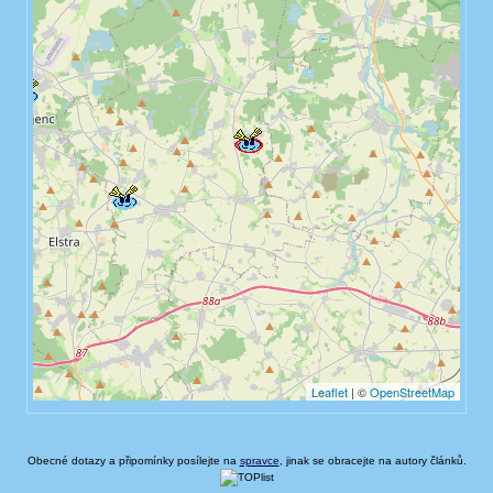
Obecné dotazy a připomínky posílejte na
spravce
, jinak se obracejte na autory článků.