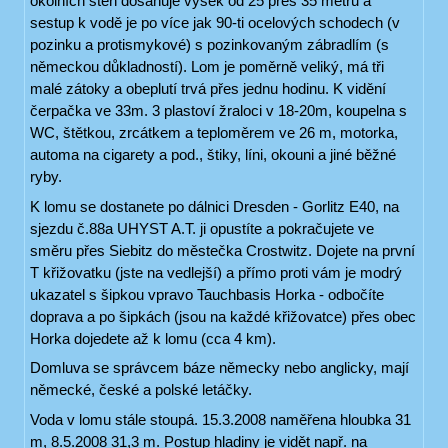
okolních stěn dosahuje výšek od 25 přes 35 metrů a
sestup k vodě je po více jak 90-ti ocelových schodech (v
pozinku a protismykové) s pozinkovaným zábradlím (s
německou důkladností). Lom je poměrně veliký, má tři
malé zátoky a obeplutí trvá přes jednu hodinu. K vidění
čerpačka ve 33m. 3 plastoví žraloci v 18-20m, koupelna s
WC, štětkou, zrcátkem a teploměrem ve 26 m, motorka,
automa na cigarety a pod., štiky, líni, okouni a jiné běžné
ryby.
K lomu se dostanete po dálnici Dresden - Gorlitz E40, na
sjezdu č.88a UHYST A.T. ji opustíte a pokračujete ve
směru přes Siebitz do městečka Crostwitz. Dojete na první
T křižovatku (jste na vedlejší) a přímo proti vám je modrý
ukazatel s šipkou vpravo Tauchbasis Horka - odbočíte
doprava a po šipkách (jsou na každé křižovatce) přes obec
Horka dojedete až k lomu (cca 4 km).
Domluva se správcem báze německy nebo anglicky, mají
německé, české a polské letáčky.
Voda v lomu stále stoupá. 15.3.2008 naměřena hloubka 31
m, 8.5.2008 31,3 m. Postup hladiny je vidět např. na