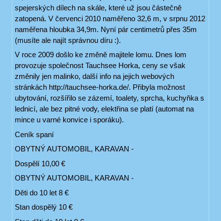
spejerských dílech na skále, které už jsou částečně
zatopená. V červenci 2010 naměřeno 32,6 m, v srpnu 2012
naměřena hloubka 34,9m. Nyní pár centimetrů přes 35m
(musíte ale najít správnou díru :).
V roce 2009 došlo ke změně majitele lomu. Dnes lom
provozuje společnost Tauchsee Horka, ceny se však
změnily jen malinko, další info na jejich webových
stránkách http://tauchsee-horka.de/. Přibyla možnost
ubytování, rozšířilo se zázemí, toalety, sprcha, kuchyňka s
lednicí, ale bez pitné vody, elektřina se platí (automat na
mince u varné konvice i sporáku).
Ceník spaní
OBYTNÝ AUTOMOBIL, KARAVAN -
Dospělí 10,00 €
OBYTNÝ AUTOMOBIL, KARAVAN -
Děti do 10 let 8 €
Stan dospělý 10 €