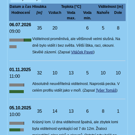
Datum a čas
Hloubka
Teplota [°C]
Viditelnost [m]
Hodnocení
[m]
Vzduch
Voda
Voda
Nahoře
Dole
max.
min.
06.07.2026
35
20
6
5
8
09:00
Viditelnost proměnlivá, ale většinově velmi slušná. Na
dně bylo vidět i bez světla. Větší štika, raci, okouni.
Skvělé zázemí. (Zapsal
Vitáček Pavel
)
01.11.2025
32
10
13
5
10
10
11:00
Absolutně neuvěřitelná viditelnost. Naprostá pecka. V
celém profilu vidět jako v moři. (Zapsal
Tyšer Tomáš
)
05.10.2025
35
14
13
6
8
1
10:00
Krásný lom. U dna viditelnost špatná, ale zbytek lomi
byla viditelnost vynikající od 7 do 12m. Žraloci