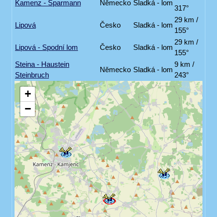
Kamenz - Sparmann
Německo
Sladká - lom
317°
29 km /
Lipová
Česko
Sladká - lom
155°
29 km /
Lipová - Spodní lom
Česko
Sladká - lom
155°
Steina - Haustein
9 km /
Německo
Sladká - lom
Steinbruch
243°