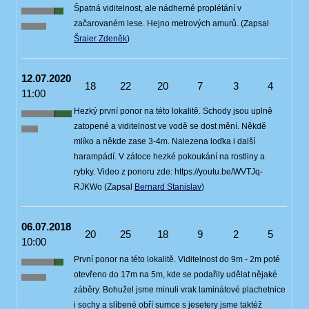
Špatná viditelnost, ale nádherné proplétání v
začarovaném lese. Hejno metrových amurů. (Zapsal
Šraier Zdeněk
)
12.07.2020
18
22
20
7
3
4
11:00
Hezký první ponor na této lokalitě. Schody jsou uplně
zatopené a viditelnost ve vodě se dost mění. Někdě
mlíko a někde zase 3-4m. Nalezena loďka i další
harampádí. V zátoce hezké pokoukání na rostliny a
rybky. Video z ponoru zde: https://youtu.be/WVTJq-
RJKWo (Zapsal
Bernard Stanislav
)
06.07.2018
20
25
18
9
2
5
10:00
První ponor na této lokalitě. Viditelnost do 9m - 2m poté
otevřeno do 17m na 5m, kde se podařily udělat nějaké
záběry. Bohužel jsme minuli vrak laminátové plachetnice
i sochy a slíbené obří sumce s jesetery jsme taktéž