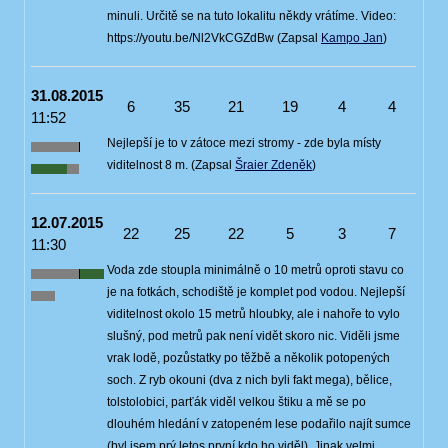
minuli. Určitě se na tuto lokalitu někdy vrátíme. Video:
https://youtu.be/Nl2VkCGZdBw (Zapsal
Kampo Jan
)
31.08.2015
6
35
21
19
4
4
11:52
Nejlepší je to v zátoce mezi stromy - zde byla místy
viditelnost 8 m. (Zapsal
Šraier Zdeněk
)
12.07.2015
22
25
22
5
3
7
11:30
Voda zde stoupla minimálně o 10 metrů oproti stavu co
je na fotkách, schodiště je komplet pod vodou. Nejlepší
viditelnost okolo 15 metrů hloubky, ale i nahoře to vylo
slušný, pod metrů pak není vidět skoro nic. Viděli jsme
vrak lodě, pozůstatky po těžbě a několik potopených
soch. Z ryb okouni (dva z nich byli fakt mega), bělice,
tolstolobici, parťák viděl velkou štiku a mě se po
dlouhém hledání v zatopeném lese podařilo najít sumce
(byl jsem prý letos první kdo ho viděl). Jinak velmi