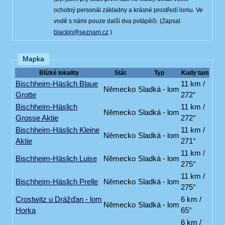
ochotný personál základny a krásné prostředí lomu. Ve
vodě s námi pouze další dva potápěči. (Zapsal
blackjn@seznam.cz
)
Mapka
Blízké lokality
Stát
Typ
Kudy tam
Bischheim-Häslich Blaue
11 km /
Německo
Sladká - lom
Grotte
272°
Bischheim-Häslich
11 km /
Německo
Sladká - lom
Grosse Aktie
272°
Bischheim-Häslich Kleine
11 km /
Německo
Sladká - lom
Aktie
271°
11 km /
Bischheim-Häslich Luise
Německo
Sladká - lom
275°
11 km /
Bischheim-Häslich Prelle
Německo
Sladká - lom
275°
Crostwitz u Drážďan - lom
6 km /
Německo
Sladká - lom
Horka
65°
6 km /