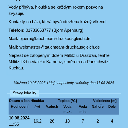
Vody přibývá, hloubka se každým rokem pozvolna
zvyšuje.
Kontakty na bázi, která bývá otevřena každý víkend:
Telefon:
01733663777 (Björn Apenburg)
Mail:
bjoern@tauchteam-druckausgleich.de
Mail:
webmaster@tauchteam-druckausgleich.de
Neplést se zatopeným dolem Miltitz u Drážďan, tenhle
Miltitz leží nedaleko Kamenz, směrem na Panschwitz-
Kuckau.
Vloženo 10.05.2007. Údaje naposledy změněny dne 11.08.2024
Stavy lokality
Datum a čas
Hloubka
Teplota [°C]
Viditelnost [m]
Hodnocení
[m]
Vzduch
Voda
Voda
Nahoře
Dole
max.
min.
10.08.2024
16,2
26
18
7
2
4
11:55