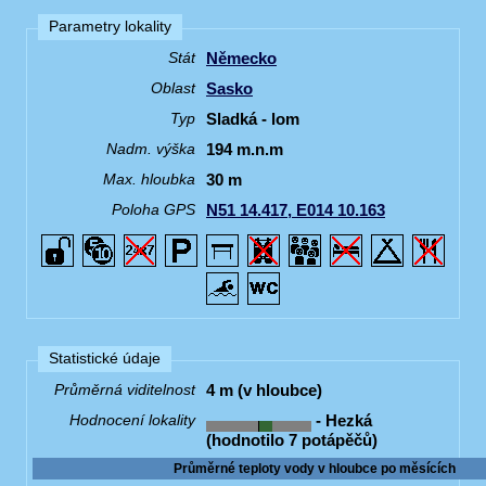
Parametry lokality
Německo
Stát
Sasko
Oblast
Sladká - lom
Typ
194 m.n.m
Nadm. výška
30 m
Max. hloubka
N51 14.417, E014 10.163
Poloha GPS
Statistické údaje
4 m (v hloubce)
Průměrná viditelnost
- Hezká
Hodnocení lokality
(hodnotilo 7 potápěčů)
Průměrné teploty vody v hloubce po měsících