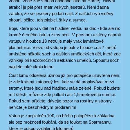
vodou, vode zde stoupá obdobně jako na Horce). Hlavní
atrakcí je pět přes metr velkých jeseterů. Není žádná
záruka, že se jesetery podaří najít. Z dalších ryb viděny
okouni, bělice, tolstolobici, štiky a sumec.
Bóje, které jsou vidět na hladině, vedou na dno - kde ale nic
kromě černého kalu a zimy není. V prostoru u stěny naproti
vstupu v hloubce 13 netrů je malý vrak laminátové
plachetnice. Vlevo od vstupu je pak v hlouce cca 7 metrů
umístěno několik soch a dalších uměleckých děl, které zde
vznikají při každoročních setkáních umělců. Spoustu soch
najdete také okolo lomu.
Část lomu oddělená úžinou již pro potápěče uzavřena není,
je zde krásný zatopený les, kde se dá proplavávat mezi
stromy, které jsou nad hladinou stále zelené. Pokud budete
mít štěstí, můžete zde potkat i asi 1,5 metrového sumce.
Pokud sem půjdete, dávejte pozor na rostliny a stromy -
neničte je bezohledným prodíráním!
Vstup je zpoplatněn 10€, na břehu potápěčská základna,
ale bez možnosti foukání, dá se foukat na Sparmannu,
který je odsud vzdálen 5 kilometrů.