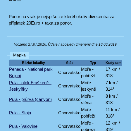
Ponor na vrak je nejspíše ze kteréhokoliv divecentra za
příplatek 20Euro + taxa za ponor.
Vloženo 27.07.2016. Údaje naposledy změněny dne 16.06.2019
Mapka
Blízké lokality
Stát
Typ
Kudy tam
Peneda - National park
Moře -
17 km /
Chorvatsko
Brijuni
pobřeží
318°
Pula - otok Fraškerič -
Moře -
7 km /
Chorvatsko
Jeskyňky
jeskyně
314°
Moře -
8 km /
Pula - průrva (canyon)
Chorvatsko
stěna
318°
Moře -
11 km /
Pula - Stoja
Chorvatsko
pobřeží
318°
Moře -
12 km /
Pula - Valovine
Chorvatsko
pobřeží
319°