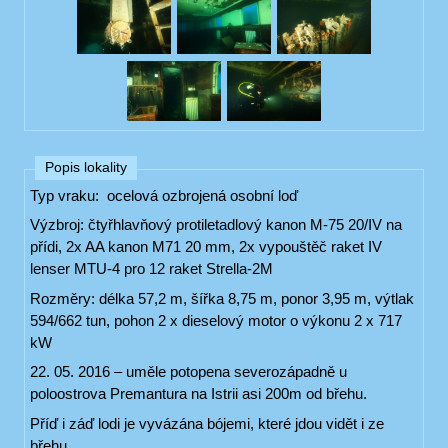
Popis lokality
Typ vraku: ocelová ozbrojená osobní loď
Výzbroj: čtyřhlavňový protiletadlový kanon M-75 20/IV na
přídi, 2x AA kanon M71 20 mm, 2x vypouštěč raket IV
lenser MTU-4 pro 12 raket Strella-2M
Rozměry: délka 57,2 m, šířka 8,75 m, ponor 3,95 m, výtlak
594/662 tun, pohon 2 x dieselový motor o výkonu 2 x 717
kW
22. 05. 2016 – uměle potopena severozápadně u
poloostrova Premantura na Istrii asi 200m od břehu.
Příď i záď lodi je vyvázána bójemi, které jdou vidět i ze
břehu.