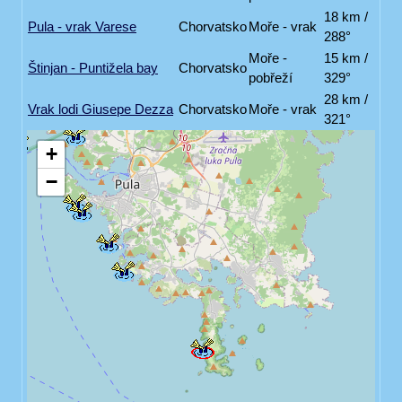
18 km /
Pula - vrak Varese
Chorvatsko
Moře - vrak
288°
Moře -
15 km /
Štinjan - Puntižela bay
Chorvatsko
pobřeží
329°
28 km /
Vrak lodi Giusepe Dezza
Chorvatsko
Moře - vrak
321°