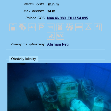
m.n.m
Nadm. výška
34 m
Max. hloubka
N44 46.980, E013 54.095
Poloha GPS
Abrhám Petr
Změny má vyhrazeny
Obrázky lokality