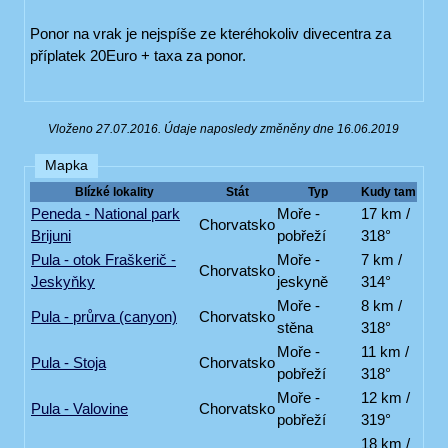
Ponor na vrak je nejspíše ze kteréhokoliv divecentra za
příplatek 20Euro + taxa za ponor.
Vloženo 27.07.2016. Údaje naposledy změněny dne 16.06.2019
Mapka
Blízké lokality
Stát
Typ
Kudy tam
Peneda - National park
Moře -
17 km /
Chorvatsko
Brijuni
pobřeží
318°
Pula - otok Fraškerič -
Moře -
7 km /
Chorvatsko
Jeskyňky
jeskyně
314°
Moře -
8 km /
Pula - průrva (canyon)
Chorvatsko
stěna
318°
Moře -
11 km /
Pula - Stoja
Chorvatsko
pobřeží
318°
Moře -
12 km /
Pula - Valovine
Chorvatsko
pobřeží
319°
18 km /