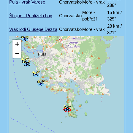
Pula - vrak Varese
Chorvatsko
Moře - vrak
288°
Moře -
15 km /
Štinjan - Puntižela bay
Chorvatsko
pobřeží
329°
28 km /
Vrak lodi Giusepe Dezza
Chorvatsko
Moře - vrak
321°