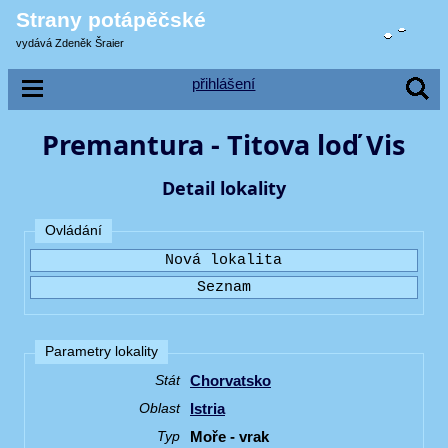
Strany potápěčské
vydává Zdeněk Šraier
přihlášení
Premantura - Titova loď Vis
Detail lokality
Ovládání
Parametry lokality
Chorvatsko
Stát
Istria
Oblast
Moře - vrak
Typ