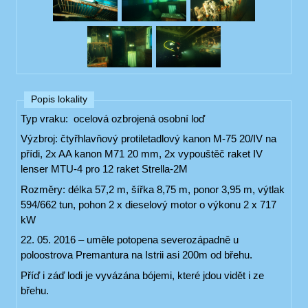
Popis lokality
Typ vraku: ocelová ozbrojená osobní loď
Výzbroj: čtyřhlavňový protiletadlový kanon M-75 20/IV na
přídi, 2x AA kanon M71 20 mm, 2x vypouštěč raket IV
lenser MTU-4 pro 12 raket Strella-2M
Rozměry: délka 57,2 m, šířka 8,75 m, ponor 3,95 m, výtlak
594/662 tun, pohon 2 x dieselový motor o výkonu 2 x 717
kW
22. 05. 2016 – uměle potopena severozápadně u
poloostrova Premantura na Istrii asi 200m od břehu.
Příď i záď lodi je vyvázána bójemi, které jdou vidět i ze
břehu.