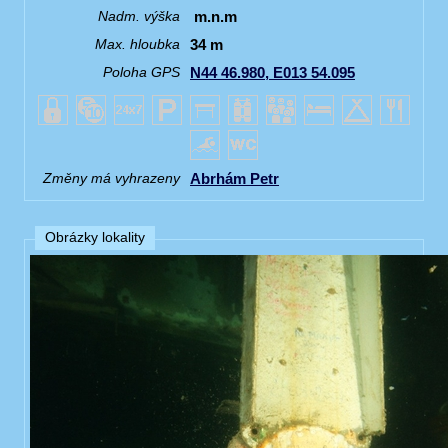
m.n.m
Nadm. výška
34 m
Max. hloubka
N44 46.980, E013 54.095
Poloha GPS
Abrhám Petr
Změny má vyhrazeny
Obrázky lokality