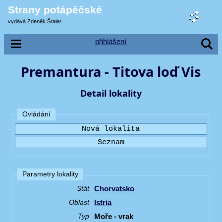
Strany potápěčské
vydává Zdeněk Šraier
přihlášení
Premantura - Titova loď Vis
Detail lokality
Ovládání
Parametry lokality
Chorvatsko
Stát
Istria
Oblast
Moře - vrak
Typ