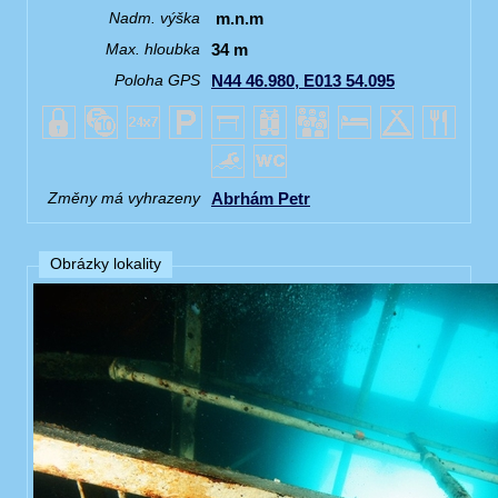
m.n.m
Nadm. výška
34 m
Max. hloubka
N44 46.980, E013 54.095
Poloha GPS
Abrhám Petr
Změny má vyhrazeny
Obrázky lokality