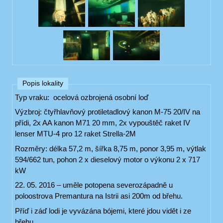
Popis lokality
Typ vraku: ocelová ozbrojená osobní loď
Výzbroj: čtyřhlavňový protiletadlový kanon M-75 20/IV na
přídi, 2x AA kanon M71 20 mm, 2x vypouštěč raket IV
lenser MTU-4 pro 12 raket Strella-2M
Rozměry: délka 57,2 m, šířka 8,75 m, ponor 3,95 m, výtlak
594/662 tun, pohon 2 x dieselový motor o výkonu 2 x 717
kW
22. 05. 2016 – uměle potopena severozápadně u
poloostrova Premantura na Istrii asi 200m od břehu.
Příď i záď lodi je vyvázána bójemi, které jdou vidět i ze
břehu.