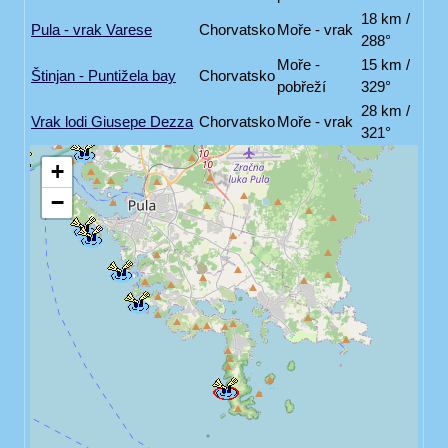
18 km /
Pula - vrak Varese
Chorvatsko
Moře - vrak
288°
Moře -
15 km /
Štinjan - Puntižela bay
Chorvatsko
pobřeží
329°
28 km /
Vrak lodi Giusepe Dezza
Chorvatsko
Moře - vrak
321°