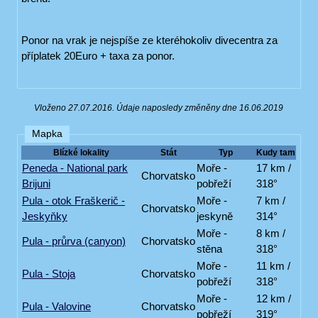
Ponor na vrak je nejspíše ze kteréhokoliv divecentra za
příplatek 20Euro + taxa za ponor.
Vloženo 27.07.2016. Údaje naposledy změněny dne 16.06.2019
Mapka
Blízké lokality
Stát
Typ
Kudy tam
Peneda - National park
Moře -
17 km /
Chorvatsko
Brijuni
pobřeží
318°
Pula - otok Fraškerič -
Moře -
7 km /
Chorvatsko
Jeskyňky
jeskyně
314°
Moře -
8 km /
Pula - průrva (canyon)
Chorvatsko
stěna
318°
Moře -
11 km /
Pula - Stoja
Chorvatsko
pobřeží
318°
Moře -
12 km /
Pula - Valovine
Chorvatsko
pobřeží
319°