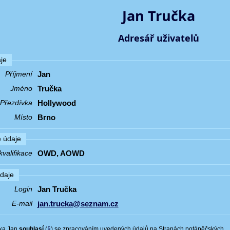
Jan Tručka
Adresář uživatelů
je
Jan
Příjmení
Tručka
Jméno
Hollywood
Přezdívka
Brno
Místo
 údaje
OWD, AOWD
valifikace
údaje
Jan Tručka
Login
jan.trucka@seznam.cz
E-mail
ka Jan
souhlasí
(
§
) se zpracováním uvedených údajů na Stranách potápěčských.