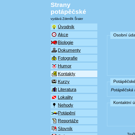
Strany
potápěčské
vydává Zdeněk Šraier
Úvodník
Akce
Osobní úda
Biologie
Dokumenty
Fotografie
Humor
Kontakty
Kurzy
Potápěčské
Literatura
Potápěčská k
Lokality
Kontaktní 
Nehody
Potápění
Reportáže
Slovník
Truč