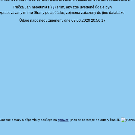
Tručka Jan
nesouhlasí
(
§
) s tím, aby zde uvedené údaje byly
zpracovávány
mimo
Strany potápěčské, zejména zařazeny do jiné databáze.
Údaje naposledy změněny dne 09.06.2020 20:56:17
Obecné dotazy a připomínky posílejte na
spravce
, jinak se obracejte na autory článků.