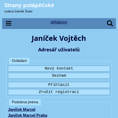
Strany potápěčské
vydává Zdeněk Šraier
přihlášení
Janíček Vojtěch
Adresář uživatelů
Ovládání
Podobná jména
Janíček Marcel
Janíček Marcel Praha