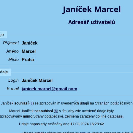
Janíček Marcel
Adresář uživatelů
je
Janíček
Příjmení
Marcel
Jméno
Praha
Místo
údaje
Janíček Marcel
Login
janicek.marcel@gmail.com
E-mail
 Janíček
souhlasí
(
§
) se zpracováním uvedených údajů na Stranách potápěčských
Marcel Janíček
nesouhlasí
(
§
) s tím, aby zde uvedené údaje byly
zpracovávány
mimo
Strany potápěčské, zejména zařazeny do jiné databáze.
Údaje naposledy změněny dne 17.08.2024 16:28:42
Obecné dotazy a připomínky posílejte na
spravce
, jinak se obracejte na autory 