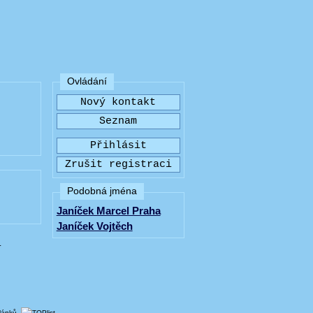
Ovládání
Podobná jména
Janíček Marcel Praha
Janíček Vojtěch
.
článků.