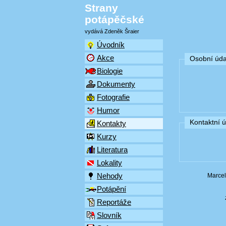
Strany
potápěčské
vydává Zdeněk Šraier
Úvodník
Akce
Osobní úda
Biologie
Dokumenty
Fotografie
Humor
Kontaktní 
Kontakty
Kurzy
Literatura
Lokality
Nehody
Marcel
Potápění
Reportáže
Slovník