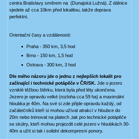
centra Bratislavy směrem na (Dunajská Lužná). Z dálnice
sjedete až cca 10km před lokalitou, takže doprava
perfektní.
Orientační časy a vzdálenosti:
Praha - 350 km, 3,5 hod
Brno - 150 km, 1,5 hod
Ostrava - 300 km, 3 hod
Dle mého názoru jde o jednu z nejlepších lokalit pro
začínající i technické potápěče v ČR/SK.
Jde o jezero
vzniklé těžbou štěrku, která byla před léty ukončena.
Jezero je opravdu velké (rozloha cca 59 ha) a maximální
hloubka je 40m. Na své si zde přijde opravdu každý, od
začátečníků kteří si mohou užívat atrakcí v hloubce do
20m nebo trénovat na platech ,tak pro technické potápěče
se skútry, kteří mohou projezdit celé jezero v hloubkách 30-
40m a užít si tak i solidní dekompresní ponory.