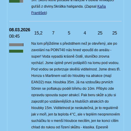
3m. Skoro letné počasie a navyše v bufete vinikajúci
guľáš z diviny.Skrátka haliganda. (Zapsal
Kaňa
František
)
08.03.2026
15,2
7
5
4
25
25
08:45
Na lom přijíždíme s předstihem než je otevřený, ale po
zavolání na POINT40 nás hned vpouští do areálu -
super! Voda vypadá krásně čistě, sluníčko zrovna
vychází. Jsme úplně první potápěči na lomu pod vodou.
Pod vodou se potvrzuje skvělá viditelnost. Jsme dnes tři.
Honza s Martinem valí do hloubky na atrakce (mají
EAN32) max. hloubka 35m. Já na vzdoušku prvních
50min se poflakuju podél břehu do 10m. Přibylo zde
opravdu spousta super atrakcí. Pak beru skůtr a jdu si
zajezdit po vzdálenějších a hlubších atrakcích do
hloubky 15m. Viditelnost je neskutečná, je to regulérně
jak v moři, jen ta teplota 4°C, ale v teplém neoprenovém
sucháčku to v menší hloubce necítím, jen ke konci cítím
chlad do rukou od řízení skůtru - klasika. Epesně