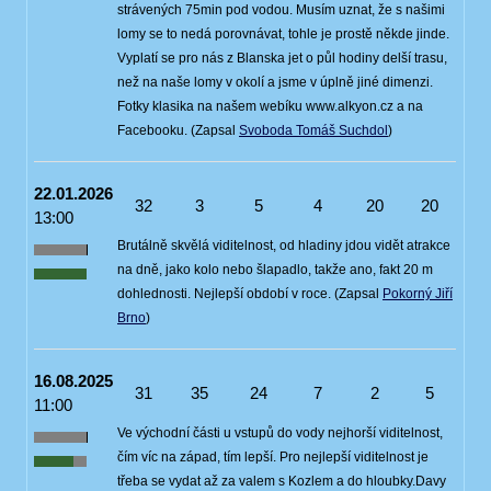
strávených 75min pod vodou. Musím uznat, že s našimi
lomy se to nedá porovnávat, tohle je prostě někde jinde.
Vyplatí se pro nás z Blanska jet o půl hodiny delší trasu,
než na naše lomy v okolí a jsme v úplně jiné dimenzi.
Fotky klasika na našem webíku www.alkyon.cz a na
Facebooku. (Zapsal
Svoboda Tomáš Suchdol
)
22.01.2026
32
3
5
4
20
20
13:00
Brutálně skvělá viditelnost, od hladiny jdou vidět atrakce
na dně, jako kolo nebo šlapadlo, takže ano, fakt 20 m
dohlednosti. Nejlepší období v roce. (Zapsal
Pokorný Jiří
Brno
)
16.08.2025
31
35
24
7
2
5
11:00
Ve východní části u vstupů do vody nejhorší viditelnost,
čím víc na západ, tím lepší. Pro nejlepší viditelnost je
třeba se vydat až za valem s Kozlem a do hloubky.Davy