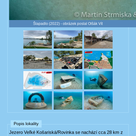
Šlapadlo (2022) - obrázek poslal Olšák Vít
Popis lokality
Jezero Veľké Košariská/Rovinka se nachází cca 28 km z