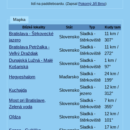
lidí na paddleboardu. (Zapsal
Pokorný Jiří Brno
)
Mapka
Blízké lokality
Stát
Typ
Kudy tam
Bratislava - Štrkovecké
Sladká -
11 km /
Slovensko
jazero
štěrkoviště
307°
Bratislava Petržalka -
Sladká -
11 km /
Slovensko
Veľký Draždiak
štěrkoviště
272°
Dunajská Lužná - Malé
Sladká -
1 km /
Slovensko
Košariská
štěrkoviště
97°
Sladká -
24 km /
Hegyeshalom
Maďarsko
štěrkoviště
199°
Sladká -
12 km /
Kuchajda
Slovensko
jezero
312°
Most pri Bratislave,
Sladká -
7 km /
Slovensko
Zelená voda
štěrkoviště
355°
Sladká -
12 km /
Oľdza
Slovensko
štěrkoviště
101°
Sladká -
17 km /