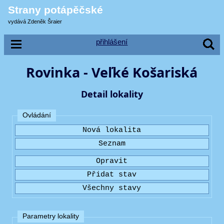
Strany potápěčské
vydává Zdeněk Šraier
přihlášení
Rovinka - Veľké Košariská
Detail lokality
Ovládání
Parametry lokality