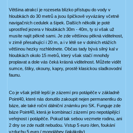
Většina atrakcí je rozeseta blízko přístupu do vody v
hloubkách do 30 metrů a jsou špičkově vyvázány včetně
navigačních cedulek a šipek. Dalších několik je poté
uprostřed jezera v hloubkách 30m - 40m, ty si však už
musíte najít pěkně sami. Je zde většinou pěkná viditelnost,
v zimě přesahující i 20 m, a i v létě se v dolních etážích
většinou hezky rozhlédnete. Občas tady bývá silný kal v
hloubkách okolo 15 metrů, který však stačí mnohdy
proplavat a dole vás čeká krásná viditelnost. Můžete vidět
sumce, štiky, okouny, kapry, prostě klasickou sladkovodní
faunu.
Co je však ještě lepší je zázemí pro potápěče v základně
Point40, které nás donutilo zakoupit nejen permanentku do
báze, ale také roční dálniční známku pro SK. Funguje zde
báze Point40, která je kombinací zázemí pro nepotápějící
veřejnost i potápěče. Pokud tak sebou vezmete rodinu, ani
2 dny se zde nudit nebudou. Vstup 5 euro /den, foukání
vzduchu 5 euro / monoláhev (jakákoliv)