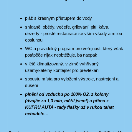
pláž s krásným přístupem do vody
snídaně, obědy, večeře, grilování, pití, káva,
dezerty - prostě restaurace se vším všudy a milou
obsluhou
WC a pravidelný program pro veřejnost, který však
potápěče nijak neobtěžuje, ba naopak
v létě klimatizovaný, v zimě vyhřívaný
uzamykatelný kontejner pro převlékání
spoustu místa pro vyložení výstroje, nastrojení a
sušení
plnění od vzduchu po 100% O2, z kolony
(dvojče za 1,3 min, měřil jsem!) a přímo z
KUFRU AUTA - tady flašky už v rukou tahat
nebudete…