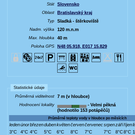
Slovensko
Stát
Bratislavský kraj
Oblast
Sladká - štěrkoviště
Typ
120 m.n.m
Nadm. výška
40 m
Max. hloubka
N48 05.918, E017 15.829
Poloha GPS
Statistické údaje
7 m (v hloubce)
Průměrná viditelnost
- Velmi pěkná
Hodnocení lokality
(hodnotilo 153 potápěčů)
Průměrné teploty vody v hloubce po měsících
leden
únor
březen
duben
květen
červen
červenec
srpen
září
říjen
l
3°C
4°C
4°C
5°C
6°C
8°C
7°C
7°C
8°C
8°C