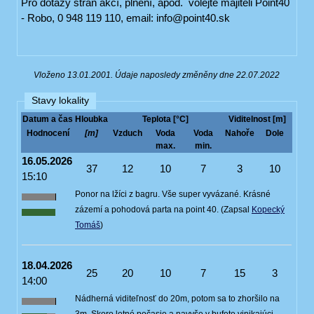
Pro dotazy stran akcí, plnění, apod. volejte majiteli Point40
- Robo, 0 948 119 110, email: info@point40.sk
Vloženo 13.01.2001. Údaje naposledy změněny dne 22.07.2022
Stavy lokality
Datum a čas
Hloubka
Teplota [°C]
Viditelnost [m]
Hodnocení
[m]
Vzduch
Voda
Voda
Nahoře
Dole
max.
min.
16.05.2026
37
12
10
7
3
10
15:10
Ponor na lžíci z bagru. Vše super vyvázané. Krásné
zázemí a pohodová parta na point 40. (Zapsal
Kopecký
Tomáš
)
18.04.2026
25
20
10
7
15
3
14:00
Nádherná viditeľnosť do 20m, potom sa to zhoršilo na