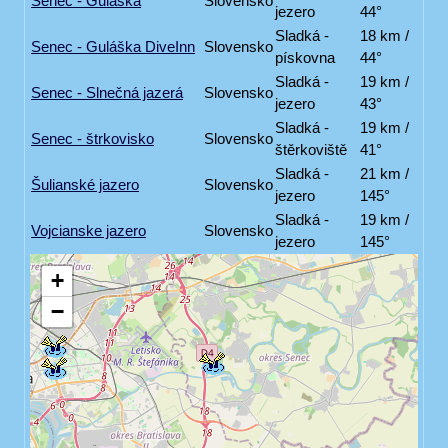
Senec - Guláška
Slovensko
jezero
44°
Sladká -
18 km /
Senec - Guláška DiveInn
Slovensko
pískovna
44°
Sladká -
19 km /
Senec - Slnečná jazerá
Slovensko
jezero
43°
Sladká -
19 km /
Senec - štrkovisko
Slovensko
štěrkoviště
41°
Sladká -
21 km /
Šulianské jazero
Slovensko
jezero
145°
Sladká -
19 km /
Vojcianske jazero
Slovensko
jezero
145°