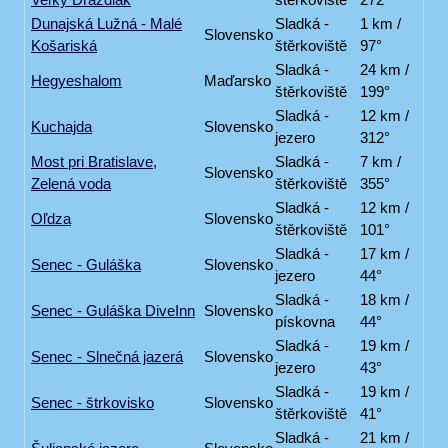
Dunajská Lužná - Malé
Sladká -
1 km /
Slovensko
Košariská
štěrkoviště
97°
Sladká -
24 km /
Hegyeshalom
Maďarsko
štěrkoviště
199°
Sladká -
12 km /
Kuchajda
Slovensko
jezero
312°
Most pri Bratislave,
Sladká -
7 km /
Slovensko
Zelená voda
štěrkoviště
355°
Sladká -
12 km /
Oľdza
Slovensko
štěrkoviště
101°
Sladká -
17 km /
Senec - Guláška
Slovensko
jezero
44°
Sladká -
18 km /
Senec - Guláška DiveInn
Slovensko
pískovna
44°
Sladká -
19 km /
Senec - Slnečná jazerá
Slovensko
jezero
43°
Sladká -
19 km /
Senec - štrkovisko
Slovensko
štěrkoviště
41°
Sladká -
21 km /