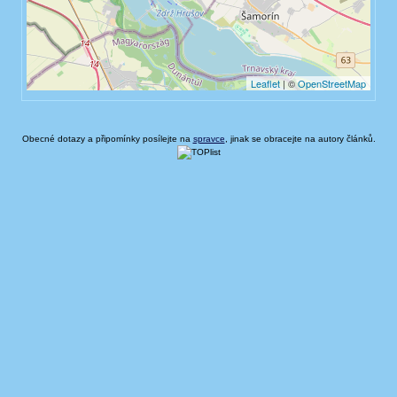
Obecné dotazy a připomínky posílejte na
spravce
, jinak se obracejte na autory článků.