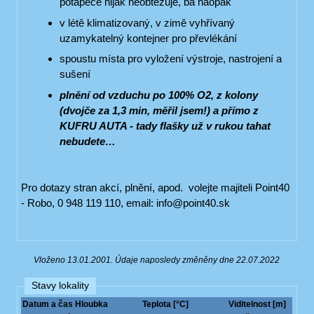
potápěče nijak neobtěžuje, ba naopak
v létě klimatizovaný, v zimě vyhřívaný
uzamykatelný kontejner pro převlékání
spoustu místa pro vyložení výstroje, nastrojení a
sušení
plnění od vzduchu po 100% O2, z kolony
(dvojče za 1,3 min, měřil jsem!) a přímo z
KUFRU AUTA - tady flašky už v rukou tahat
nebudete…
Pro dotazy stran akcí, plnění, apod. volejte majiteli Point40
- Robo, 0 948 119 110, email: info@point40.sk
Vloženo 13.01.2001. Údaje naposledy změněny dne 22.07.2022
Stavy lokality
Datum a čas
Hloubka
Teplota [°C]
Viditelnost [m]