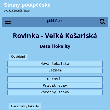
Strany potápěčské
vydává Zdeněk Šraier
přihlášení
Rovinka - Veľké Košariská
Detail lokality
Ovládání
Parametry lokality