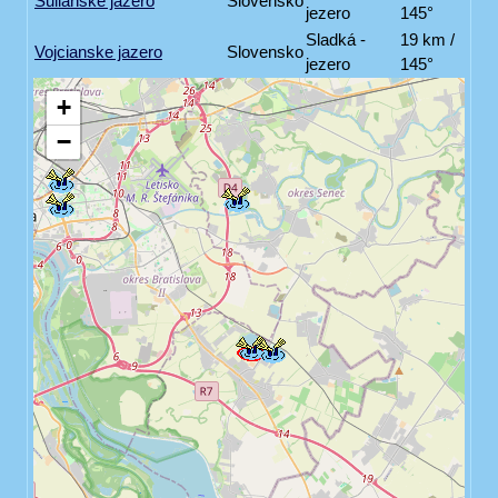
Šulianské jazero
Slovensko
jezero
145°
Sladká -
19 km /
Vojcianske jazero
Slovensko
jezero
145°