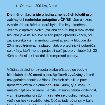
Ostrava - 300 km, 3 hod
Dle mého názoru jde o jednu z nejlepších lokalit pro
začínající i technické potápěče v ČR/SK.
Jde o jezero
vzniklé těžbou štěrku, která byla před léty ukončena.
Jezero je opravdu velké (rozloha cca 59 ha) a maximální
hloubka je 40m. Na své si zde přijde opravdu každý, od
začátečníků kteří si mohou užívat atrakcí v hloubce do
20m nebo trénovat na platech ,tak pro technické potápěče
se skútry, kteří mohou projezdit celé jezero v hloubkách 30-
40m a užít si tak i solidní dekompresní ponory.
Většina atrakcí je rozeseta blízko přístupu do vody v
hloubkách do 30 metrů a jsou špičkově vyvázány včetně
navigačních cedulek a šipek. Dalších několik je poté
uprostřed jezera v hloubkách 30m - 40m, ty si však už
musíte najít pěkně sami. Je zde většinou pěkná viditelnost,
v zimě přesahující i 20 m, a i v létě se v dolních etážích
většinou hezky rozhlédnete. Občas tady bývá silný kal v