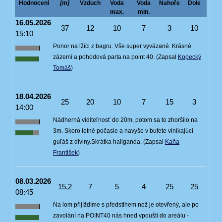
Hodnocení
[m]
Vzduch
Voda
Voda
Nahoře
Dole
max.
min.
16.05.2026
37
12
10
7
3
10
15:10
Ponor na lžíci z bagru. Vše super vyvázané. Krásné
zázemí a pohodová parta na point 40. (Zapsal
Kopecký
Tomáš
)
18.04.2026
25
20
10
7
15
3
14:00
Nádherná viditeľnosť do 20m, potom sa to zhoršilo na
3m. Skoro letné počasie a navyše v bufete vinikajúci
guľáš z diviny.Skrátka haliganda. (Zapsal
Kaňa
František
)
08.03.2026
15,2
7
5
4
25
25
08:45
Na lom přijíždíme s předstihem než je otevřený, ale po
zavolání na POINT40 nás hned vpouští do areálu -