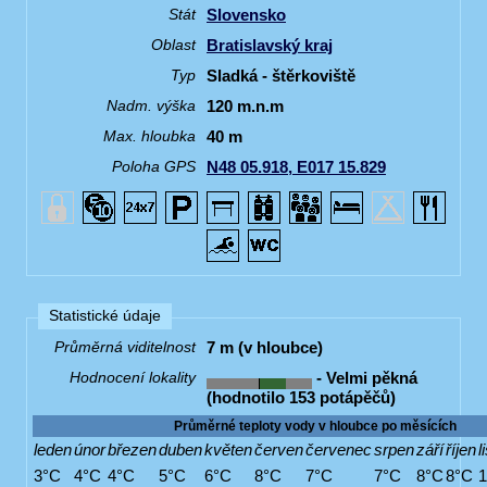
Slovensko
Stát
Bratislavský kraj
Oblast
Sladká - štěrkoviště
Typ
120 m.n.m
Nadm. výška
40 m
Max. hloubka
N48 05.918, E017 15.829
Poloha GPS
Statistické údaje
7 m (v hloubce)
Průměrná viditelnost
- Velmi pěkná
Hodnocení lokality
(hodnotilo 153 potápěčů)
Průměrné teploty vody v hloubce po měsících
leden
únor
březen
duben
květen
červen
červenec
srpen
září
říjen
l
3°C
4°C
4°C
5°C
6°C
8°C
7°C
7°C
8°C
8°C