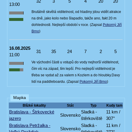
32
3
5
4
20
20
13:00
Brutálně skvělá viditelnost, od hladiny jdou vidět atrakce
na dně, jako kolo nebo šlapadlo, takže ano, fakt 20 m
dohlednosti. Nejlepší období v roce. (Zapsal
Pokorný Jiří
Brno
)
16.08.2025
31
35
24
7
2
5
11:00
Ve východní části u vstupů do vody nejhorší viditelnost,
čím víc na západ, tím lepší. Pro nejlepší viditelnost je
třeba se vydat až za valem s Kozlem a do hloubky.Davy
lidí na paddleboardu. (Zapsal
Pokorný Jiří Brno
)
Mapka
Blízké lokality
Stát
Typ
Kudy tam
Bratislava - Štrkovecké
Sladká -
11 km /
Slovensko
jazero
štěrkoviště
307°
Bratislava Petržalka -
Sladká -
11 km /
Slovensko
Veľký Draždiak
štěrkoviště
272°