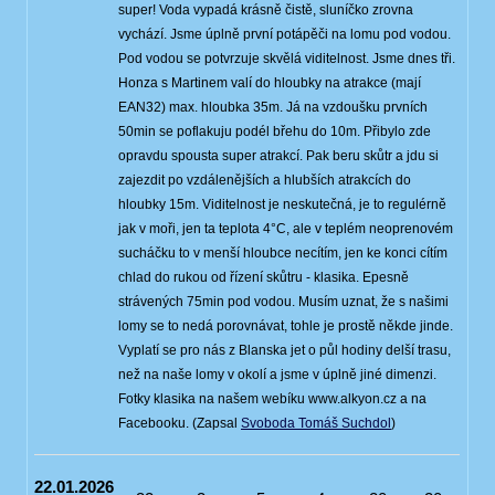
super! Voda vypadá krásně čistě, sluníčko zrovna
vychází. Jsme úplně první potápěči na lomu pod vodou.
Pod vodou se potvrzuje skvělá viditelnost. Jsme dnes tři.
Honza s Martinem valí do hloubky na atrakce (mají
EAN32) max. hloubka 35m. Já na vzdoušku prvních
50min se poflakuju podél břehu do 10m. Přibylo zde
opravdu spousta super atrakcí. Pak beru skůtr a jdu si
zajezdit po vzdálenějších a hlubších atrakcích do
hloubky 15m. Viditelnost je neskutečná, je to regulérně
jak v moři, jen ta teplota 4°C, ale v teplém neoprenovém
sucháčku to v menší hloubce necítím, jen ke konci cítím
chlad do rukou od řízení skůtru - klasika. Epesně
strávených 75min pod vodou. Musím uznat, že s našimi
lomy se to nedá porovnávat, tohle je prostě někde jinde.
Vyplatí se pro nás z Blanska jet o půl hodiny delší trasu,
než na naše lomy v okolí a jsme v úplně jiné dimenzi.
Fotky klasika na našem webíku www.alkyon.cz a na
Facebooku. (Zapsal
Svoboda Tomáš Suchdol
)
22.01.2026