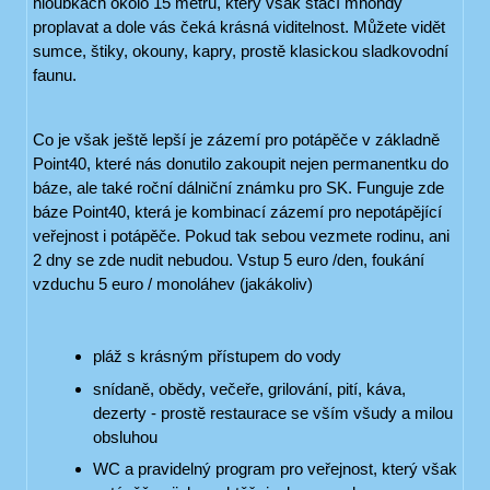
hloubkách okolo 15 metrů, který však stačí mnohdy
proplavat a dole vás čeká krásná viditelnost. Můžete vidět
sumce, štiky, okouny, kapry, prostě klasickou sladkovodní
faunu.
Co je však ještě lepší je zázemí pro potápěče v základně
Point40, které nás donutilo zakoupit nejen permanentku do
báze, ale také roční dálniční známku pro SK. Funguje zde
báze Point40, která je kombinací zázemí pro nepotápějící
veřejnost i potápěče. Pokud tak sebou vezmete rodinu, ani
2 dny se zde nudit nebudou. Vstup 5 euro /den, foukání
vzduchu 5 euro / monoláhev (jakákoliv)
pláž s krásným přístupem do vody
snídaně, obědy, večeře, grilování, pití, káva,
dezerty - prostě restaurace se vším všudy a milou
obsluhou
WC a pravidelný program pro veřejnost, který však