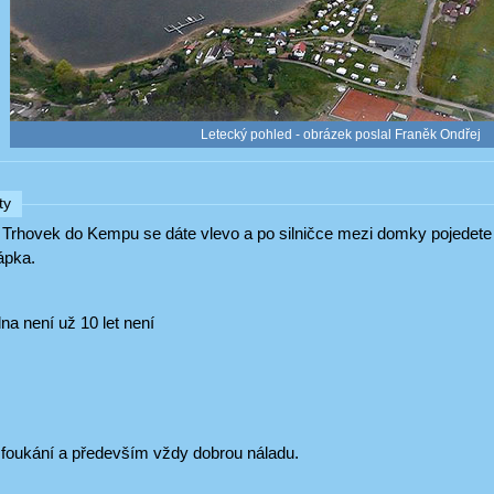
Letecký pohled - obrázek poslal Franěk Ondřej
ty
o Trhovek do Kempu se dáte vlevo a po silničce mezi domky pojedete 
ápka.
a není už 10 let není
oukání a především vždy dobrou náladu.