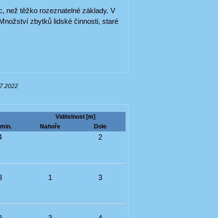
, než těžko rozeznatelné základy. V
nožství zbytků lidské činnosti, staré
07.2022
Viditelnost [m]
min.
Nahoře
Dole
4
2
3
1
3
8
3
4