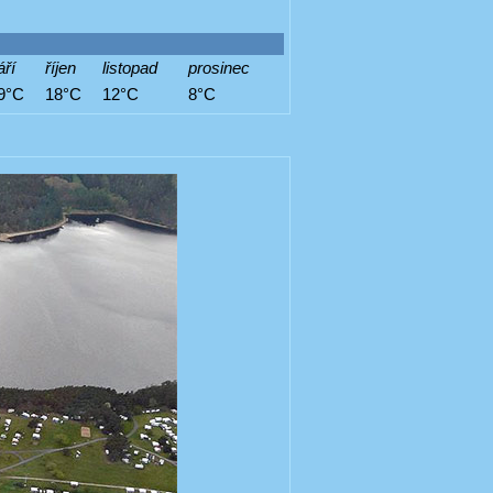
áří
říjen
listopad
prosinec
9°C
18°C
12°C
8°C