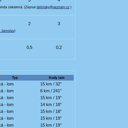
Voda zakalená. (Zapsal
delinsky@seznam.cz
)
8
2
3
 Jaroslav
)
3
0,5
0,2
Typ
Kudy tam
á - lom
15 km / 32°
á - lom
6 km / 241°
á - lom
15 km / 19°
á - lom
14 km / 18°
á - lom
15 km / 18°
á - lom
15 km / 19°
á - lom
15 km / 19°