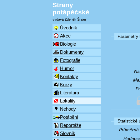
Strany
potápěčské
vydává Zdeněk Šraier
Úvodník
Akce
Parametry l
Biologie
Dokumenty
Fotografie
Humor
Na
Kontakty
Max
Kurzy
P
Literatura
Lokality
Nehody
Potápění
Statistické
Reportáže
Průměrná v
Slovník
Hodnocen