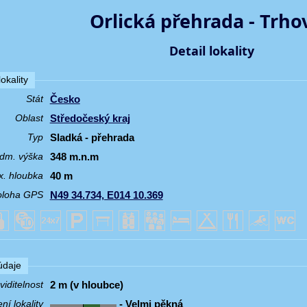
Orlická přehrada - Trho
Detail lokality
okality
Česko
Stát
Středočeský kraj
Oblast
Sladká - přehrada
Typ
348 m.n.m
dm. výška
40 m
. hloubka
N49 34.734, E014 10.369
oloha GPS
 údaje
2 m (v hloubce)
iditelnost
- Velmi pěkná
í lokality