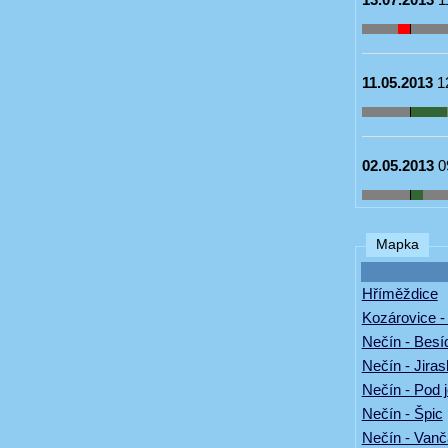
11.05.2013
1
02.05.2013
0
Mapka
Hříměždice
Kozárovice 
Nečín - Besí
Nečín - Jira
Nečín - Pod 
Nečín - Špic
Nečín - Vanč