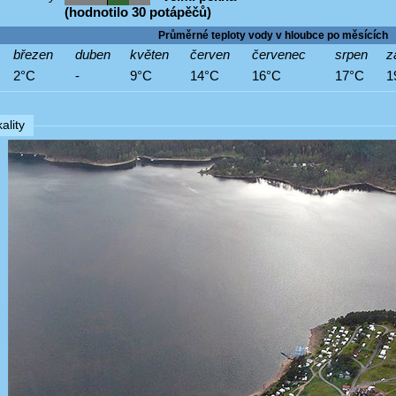
(hodnotilo 30 potápěčů)
Průměrné teploty vody v hloubce po měsících
březen
duben
květen
červen
červenec
srpen
z
2°C
-
9°C
14°C
16°C
17°C
1
ality