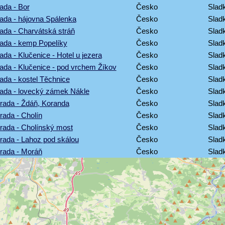
ada - Bor
Česko
Sladk
rada - hájovna Spálenka
Česko
Sladk
rada - Charvátská stráň
Česko
Sladk
rada - kemp Popelíky
Česko
Sladk
ada - Klučenice - Hotel u jezera
Česko
Sladk
rada - Klučenice - pod vrchem Žíkov
Česko
Sladk
ada - kostel Těchnice
Česko
Sladk
rada - lovecký zámek Nákle
Česko
Sladk
rada - Ždáň, Koranda
Česko
Sladk
rada - Cholín
Česko
Sladk
rada - Cholínský most
Česko
Sladk
rada - Lahoz pod skálou
Česko
Sladk
rada - Moráň
Česko
Sladk