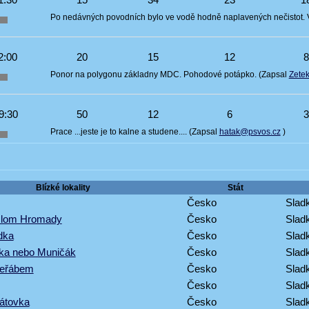
Po nedávných povodních bylo ve vodě hodně naplavených nečistot. 
2:00
20
15
12
Ponor na polygonu základny MDC. Pohodové potápko. (Zapsal
Zetek
9:30
50
12
6
Prace ...jeste je to kalne a studene.... (Zapsal
hatak@psvos.cz
)
Blízké lokality
Stát
Česko
Sladk
- lom Hromady
Česko
Sladk
dka
Česko
Sladk
ska nebo Muničák
Česko
Sladk
jeřábem
Česko
Sladk
Česko
Sladk
átovka
Česko
Sladk