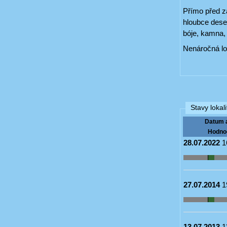
Přímo před z
hloubce deset
bóje, kamna,
Nenáročná lo
Stavy lokali
Datum 
Hodno
28.07.2022
1
27.07.2014
1
13.07.2013
1