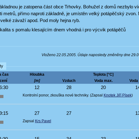
ákladnou je zatopena část obce Trhovky. Bohužel z domů nezbylo víc
i metrů, přímo naproti základně, je umístěn velký potápěčský zvon. M
 velké závaží apod. Pod moly hejna ryb.
kalita s pomalu klesajícím dnem vhodná i pro výcvik potápěčů
Vloženo 22.05.2005. Údaje naposledy změněny dne 29.
ty
a čas
Hloubka
Teplota [°C]
cení
[m]
Vzduch
Voda max.
Voda 
6:30
12
28
20
1
Kontrolní ponor, zkouška nové techniky. (Zapsal
Knotek Jiří Písek
)
9:15
27
27
1
Zapsal
Krs Pavel
1:30
15
34
23
1