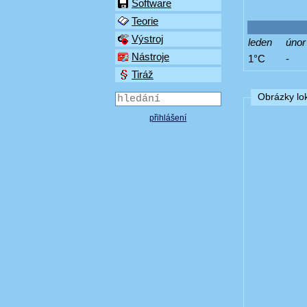
Software
Teorie
Výstroj
leden
únor
Nástroje
1°C
-
Tiráž
Obrázky lok
přihlášení