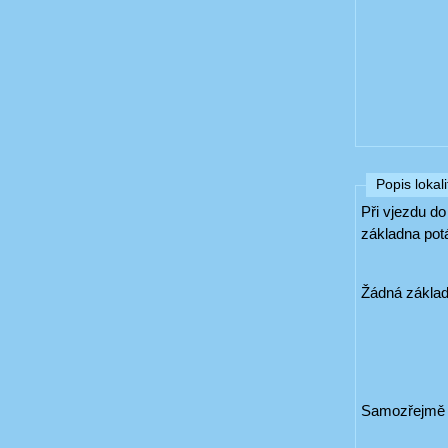
Popis lokali
Při vjezdu d
základna pot
Žádná základn
Samozřejmě f