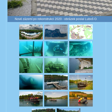
Nové zázemí po rekonstrukci 2020 - obrázek poslal Luboš O.