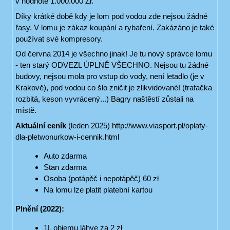
v hodnotě 1.000.000 Zł.
Díky krátké době kdy je lom pod vodou zde nejsou žádné
řasy. V lomu je zákaz koupání a rybaření. Zakázáno je také
používat své kompresory.
Od června 2014 je všechno jinak! Je tu nový správce lomu
- ten starý ODVEZL ÚPLNĚ VŠECHNO. Nejsou tu žádné
budovy, nejsou mola pro vstup do vody, není letadlo (je v
Krakově), pod vodou co šlo zničit je zlikvidované! (trafačka
rozbitá, keson vyvrácený...) Bagry naštěstí zůstali na
místě.
Aktuální ceník
(leden 2025) http://www.viasport.pl/oplaty-
dla-pletwonurkow-i-cennik.html
Auto zdarma
Stan zdarma
Osoba (potápěč i nepotápěč) 60 zł
Na lomu lze platit platební kartou
Plnění (2022):
1L objemu láhve za 2 zł