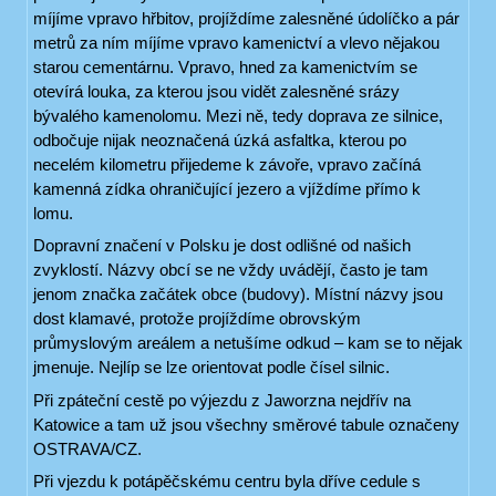
míjíme vpravo hřbitov, projíždíme zalesněné údolíčko a pár
metrů za ním míjíme vpravo kamenictví a vlevo nějakou
starou cementárnu. Vpravo, hned za kamenictvím se
otevírá louka, za kterou jsou vidět zalesněné srázy
bývalého kamenolomu. Mezi ně, tedy doprava ze silnice,
odbočuje nijak neoznačená úzká asfaltka, kterou po
necelém kilometru přijedeme k závoře, vpravo začíná
kamenná zídka ohraničující jezero a vjíždíme přímo k
lomu.
Dopravní značení v Polsku je dost odlišné od našich
zvyklostí. Názvy obcí se ne vždy uvádějí, často je tam
jenom značka začátek obce (budovy). Místní názvy jsou
dost klamavé, protože projíždíme obrovským
průmyslovým areálem a netušíme odkud – kam se to nějak
jmenuje. Nejlíp se lze orientovat podle čísel silnic.
Při zpáteční cestě po výjezdu z Jaworzna nejdřív na
Katowice a tam už jsou všechny směrové tabule označeny
OSTRAVA/CZ.
Při vjezdu k potápěčskému centru byla dříve cedule s