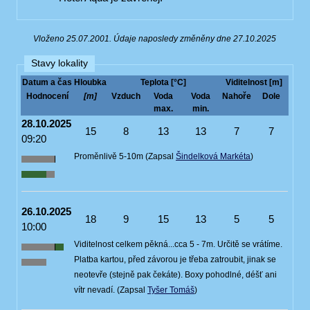
Vloženo 25.07.2001. Údaje naposledy změněny dne 27.10.2025
Stavy lokality
Datum a čas
Hloubka
Teplota [°C]
Viditelnost [m]
Hodnocení
[m]
Vzduch
Voda
Voda
Nahoře
Dole
max.
min.
28.10.2025
15
8
13
13
7
7
09:20
Proměnlivě 5-10m (Zapsal
Šindelková Markéta
)
26.10.2025
18
9
15
13
5
5
10:00
Viditelnost celkem pěkná...cca 5 - 7m. Určitě se vrátíme.
Platba kartou, před závorou je třeba zatroubit, jinak se
neotevře (stejně pak čekáte). Boxy pohodlné, déšť ani
vítr nevadí. (Zapsal
Tyšer Tomáš
)