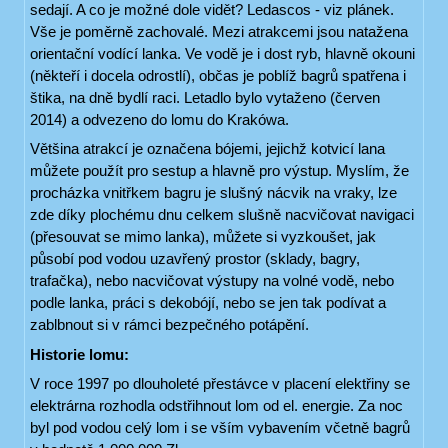
sedají. A co je možné dole vidět? Ledascos - viz plánek.
Vše je poměrně zachovalé. Mezi atrakcemi jsou natažena
orientační vodící lanka. Ve vodě je i dost ryb, hlavně okouni
(někteří i docela odrostlí), občas je poblíž bagrů spatřena i
štika, na dně bydlí raci. Letadlo bylo vytaženo (červen
2014) a odvezeno do lomu do Krakówa.
Většina atrakcí je označena bójemi, jejichž kotvicí lana
můžete použít pro sestup a hlavně pro výstup. Myslím, že
procházka vnitřkem bagru je slušný nácvik na vraky, lze
zde díky plochému dnu celkem slušně nacvičovat navigaci
(přesouvat se mimo lanka), můžete si vyzkoušet, jak
působí pod vodou uzavřený prostor (sklady, bagry,
trafačka), nebo nacvičovat výstupy na volné vodě, nebo
podle lanka, práci s dekobójí, nebo se jen tak podívat a
zablbnout si v rámci bezpečného potápění.
Historie lomu:
V roce 1997 po dlouholeté přestávce v placení elektřiny se
elektrárna rozhodla odstřihnout lom od el. energie. Za noc
byl pod vodou celý lom i se vším vybavením včetně bagrů