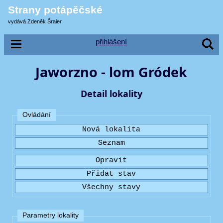
Strany potápěčské
vydává Zdeněk Šraier
přihlášení
Jaworzno - lom Gródek
Detail lokality
Ovládání
Parametry lokality