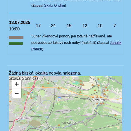
(Zapsal
Skála Ondřej
)
13.07.2025
17
24
15
12
10
7
10:00
Super víkendové ponory jen totálně natřískané, ale
podvodou až takový ruch nebyl (naštěstí) (Zapsal
Janulík
Robert
)
Žádná blízká lokalita nebyla nalezena.