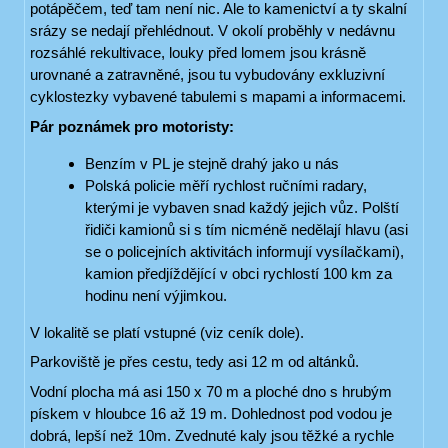
potápěčem, teď tam není nic. Ale to kamenictví a ty skalní
srázy se nedají přehlédnout. V okolí proběhly v nedávnu
rozsáhlé rekultivace, louky před lomem jsou krásně
urovnané a zatravněné, jsou tu vybudovány exkluzivní
cyklostezky vybavené tabulemi s mapami a informacemi.
Pár poznámek pro motoristy:
Benzím v PL je stejně drahý jako u nás
Polská policie měří rychlost ručními radary,
kterými je vybaven snad každý jejich vůz. Polští
řidiči kamionů si s tím nicméně nedělají hlavu (asi
se o policejních aktivitách informují vysílačkami),
kamion předjíždějící v obci rychlostí 100 km za
hodinu není výjimkou.
V lokalitě se platí vstupné (viz ceník dole).
Parkoviště je přes cestu, tedy asi 12 m od altánků.
Vodní plocha má asi 150 x 70 m a ploché dno s hrubým
pískem v hloubce 16 až 19 m. Dohlednost pod vodou je
dobrá, lepší než 10m. Zvednuté kaly jsou těžké a rychle