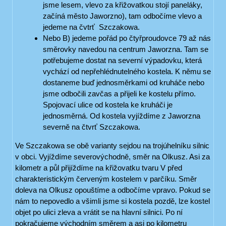
jsme lesem, vlevo za křižovatkou stojí paneláky,
začíná město Jaworzno), tam odbočíme vlevo a
jedeme na čvtrť Szczakowa.
Nebo B) jedeme pořád po čtyřproudovce 79 až nás
směrovky navedou na centrum Jaworzna. Tam se
potřebujeme dostat na severní výpadovku, která
vychází od nepřehlédnutelného kostela. K němu se
dostaneme buď jednosměrkami od kruháče nebo
jsme odbočili zavčas a přijeli ke kostelu přímo.
Spojovací ulice od kostela ke kruháči je
jednosměrná. Od kostela vyjíždíme z Jaworzna
severně na čtvrť Szczakowa.
Ve Szczakowa se obě varianty sejdou na trojúhelníku silnic
v obci. Vyjíždíme severovýchodně, směr na Olkusz. Asi za
kilometr a půl přijíždíme na křižovatku tvaru V před
charakteristickým červeným kostelem v parčíku. Směr
doleva na Olkusz opouštíme a odbočíme vpravo. Pokud se
nám to nepovedlo a všimli jsme si kostela pozdě, lze kostel
objet po ulici zleva a vrátit se na hlavní silnici. Po ní
pokračujeme východním směrem a asi po kilometru