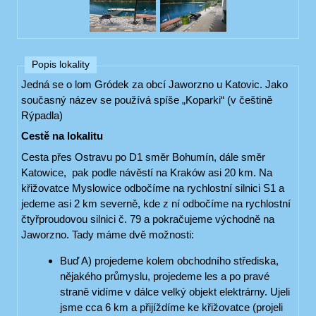
Popis lokality
Jedná se o lom Gródek za obcí Jaworzno u Katovic. Jako
současný název se používá spíše „Koparki“ (v češtině
Rýpadla)
Cestě na lokalitu
Cesta přes Ostravu po D1 směr Bohumín, dále směr
Katowice, pak podle návěstí na Kraków asi 20 km. Na
křižovatce Myslowice odbočíme na rychlostní silnici S1 a
jedeme asi 2 km severně, kde z ní odbočíme na rychlostní
čtyřproudovou silnici č. 79 a pokračujeme východně na
Jaworzno. Tady máme dvě možnosti:
Buď A) projedeme kolem obchodního střediska,
nějakého průmyslu, projedeme les a po pravé
straně vidíme v dálce velký objekt elektrárny. Ujeli
jsme cca 6 km a přijíždíme ke křižovatce (projeli