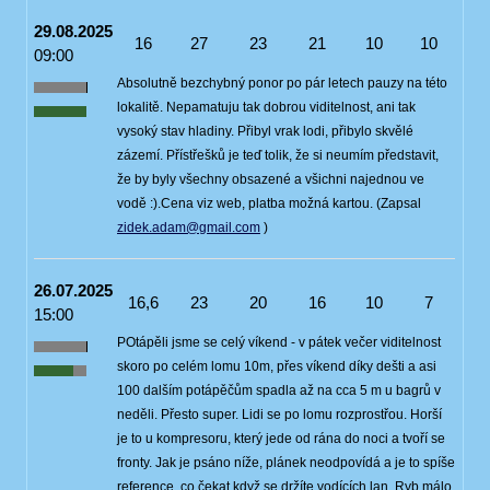
29.08.2025
16
27
23
21
10
10
09:00
Absolutně bezchybný ponor po pár letech pauzy na této
lokalitě. Nepamatuju tak dobrou viditelnost, ani tak
vysoký stav hladiny. Přibyl vrak lodi, přibylo skvělé
zázemí. Přístřešků je teď tolik, že si neumím představit,
že by byly všechny obsazené a všichni najednou ve
vodě :).Cena viz web, platba možná kartou. (Zapsal
zidek.adam@gmail.com
)
26.07.2025
16,6
23
20
16
10
7
15:00
POtápěli jsme se celý víkend - v pátek večer viditelnost
skoro po celém lomu 10m, přes víkend díky dešti a asi
100 dalším potápěčům spadla až na cca 5 m u bagrů v
neděli. Přesto super. Lidi se po lomu rozprostřou. Horší
je to u kompresoru, který jede od rána do noci a tvoří se
fronty. Jak je psáno níže, plánek neodpovídá a je to spíše
reference, co čekat když se držíte vodících lan. Ryb málo.