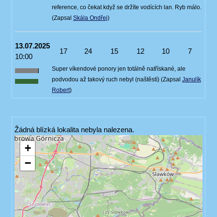
reference, co čekat když se držíte vodících lan. Ryb málo.
(Zapsal
Skála Ondřej
)
13.07.2025
17
24
15
12
10
7
10:00
Super víkendové ponory jen totálně natřískané, ale
podvodou až takový ruch nebyl (naštěstí) (Zapsal
Janulík
Robert
)
Žádná blízká lokalita nebyla nalezena.