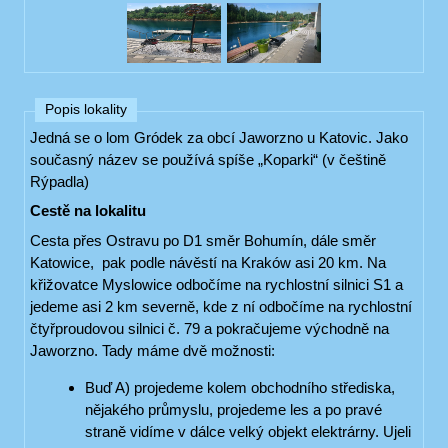
Popis lokality
Jedná se o lom Gródek za obcí Jaworzno u Katovic. Jako
současný název se používá spíše „Koparki“ (v češtině
Rýpadla)
Cestě na lokalitu
Cesta přes Ostravu po D1 směr Bohumín, dále směr
Katowice, pak podle návěstí na Kraków asi 20 km. Na
křižovatce Myslowice odbočíme na rychlostní silnici S1 a
jedeme asi 2 km severně, kde z ní odbočíme na rychlostní
čtyřproudovou silnici č. 79 a pokračujeme východně na
Jaworzno. Tady máme dvě možnosti:
Buď A) projedeme kolem obchodního střediska,
nějakého průmyslu, projedeme les a po pravé
straně vidíme v dálce velký objekt elektrárny. Ujeli