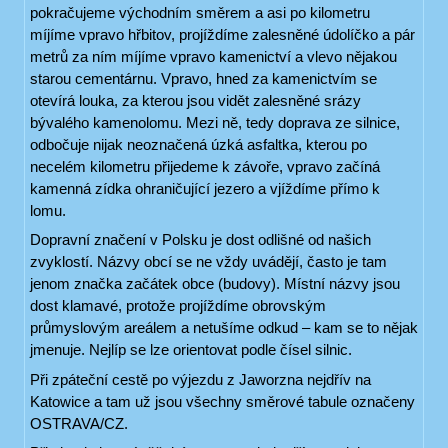
pokračujeme východním směrem a asi po kilometru
míjíme vpravo hřbitov, projíždíme zalesněné údolíčko a pár
metrů za ním míjíme vpravo kamenictví a vlevo nějakou
starou cementárnu. Vpravo, hned za kamenictvím se
otevírá louka, za kterou jsou vidět zalesněné srázy
bývalého kamenolomu. Mezi ně, tedy doprava ze silnice,
odbočuje nijak neoznačená úzká asfaltka, kterou po
necelém kilometru přijedeme k závoře, vpravo začíná
kamenná zídka ohraničující jezero a vjíždíme přímo k
lomu.
Dopravní značení v Polsku je dost odlišné od našich
zvyklostí. Názvy obcí se ne vždy uvádějí, často je tam
jenom značka začátek obce (budovy). Místní názvy jsou
dost klamavé, protože projíždíme obrovským
průmyslovým areálem a netušíme odkud – kam se to nějak
jmenuje. Nejlíp se lze orientovat podle čísel silnic.
Při zpáteční cestě po výjezdu z Jaworzna nejdřív na
Katowice a tam už jsou všechny směrové tabule označeny
OSTRAVA/CZ.