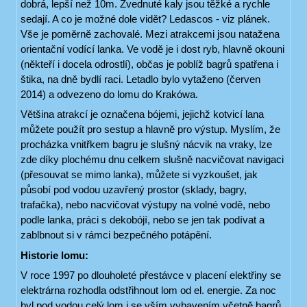
dobrá, lepší než 10m. Zvednuté kaly jsou těžké a rychle
sedají. A co je možné dole vidět? Ledascos - viz plánek.
Vše je poměrně zachovalé. Mezi atrakcemi jsou natažena
orientační vodící lanka. Ve vodě je i dost ryb, hlavně okouni
(někteří i docela odrostlí), občas je poblíž bagrů spatřena i
štika, na dně bydlí raci. Letadlo bylo vytaženo (červen
2014) a odvezeno do lomu do Krakówa.
Většina atrakcí je označena bójemi, jejichž kotvicí lana
můžete použít pro sestup a hlavně pro výstup. Myslím, že
procházka vnitřkem bagru je slušný nácvik na vraky, lze
zde díky plochému dnu celkem slušně nacvičovat navigaci
(přesouvat se mimo lanka), můžete si vyzkoušet, jak
působí pod vodou uzavřený prostor (sklady, bagry,
trafačka), nebo nacvičovat výstupy na volné vodě, nebo
podle lanka, práci s dekobójí, nebo se jen tak podívat a
zablbnout si v rámci bezpečného potápění.
Historie lomu:
V roce 1997 po dlouholeté přestávce v placení elektřiny se
elektrárna rozhodla odstřihnout lom od el. energie. Za noc
byl pod vodou celý lom i se vším vybavením včetně bagrů