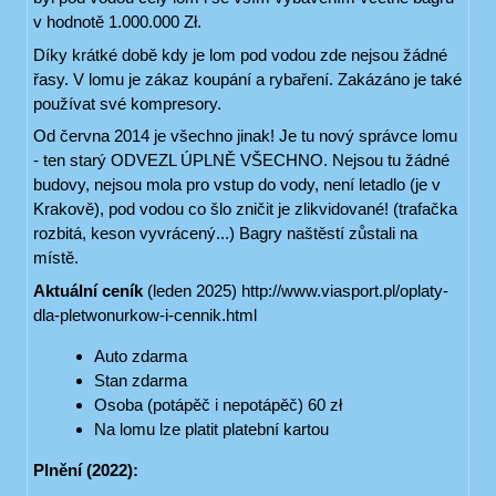
v hodnotě 1.000.000 Zł.
Díky krátké době kdy je lom pod vodou zde nejsou žádné
řasy. V lomu je zákaz koupání a rybaření. Zakázáno je také
používat své kompresory.
Od června 2014 je všechno jinak! Je tu nový správce lomu
- ten starý ODVEZL ÚPLNĚ VŠECHNO. Nejsou tu žádné
budovy, nejsou mola pro vstup do vody, není letadlo (je v
Krakově), pod vodou co šlo zničit je zlikvidované! (trafačka
rozbitá, keson vyvrácený...) Bagry naštěstí zůstali na
místě.
Aktuální ceník
(leden 2025) http://www.viasport.pl/oplaty-
dla-pletwonurkow-i-cennik.html
Auto zdarma
Stan zdarma
Osoba (potápěč i nepotápěč) 60 zł
Na lomu lze platit platební kartou
Plnění (2022):