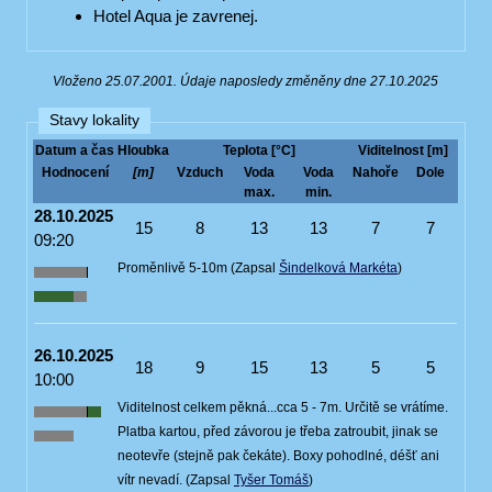
Hotel Aqua je zavrenej.
Vloženo 25.07.2001. Údaje naposledy změněny dne 27.10.2025
Stavy lokality
Datum a čas
Hloubka
Teplota [°C]
Viditelnost [m]
Hodnocení
[m]
Vzduch
Voda
Voda
Nahoře
Dole
max.
min.
28.10.2025
15
8
13
13
7
7
09:20
Proměnlivě 5-10m (Zapsal
Šindelková Markéta
)
26.10.2025
18
9
15
13
5
5
10:00
Viditelnost celkem pěkná...cca 5 - 7m. Určitě se vrátíme.
Platba kartou, před závorou je třeba zatroubit, jinak se
neotevře (stejně pak čekáte). Boxy pohodlné, déšť ani
vítr nevadí. (Zapsal
Tyšer Tomáš
)