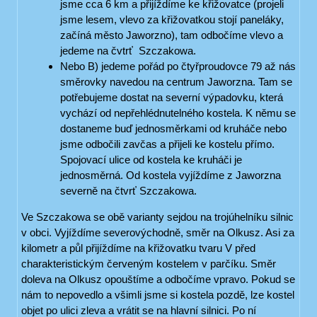
jsme cca 6 km a přijíždíme ke křižovatce (projeli
jsme lesem, vlevo za křižovatkou stojí paneláky,
začíná město Jaworzno), tam odbočíme vlevo a
jedeme na čvtrť Szczakowa.
Nebo B) jedeme pořád po čtyřproudovce 79 až nás
směrovky navedou na centrum Jaworzna. Tam se
potřebujeme dostat na severní výpadovku, která
vychází od nepřehlédnutelného kostela. K němu se
dostaneme buď jednosměrkami od kruháče nebo
jsme odbočili zavčas a přijeli ke kostelu přímo.
Spojovací ulice od kostela ke kruháči je
jednosměrná. Od kostela vyjíždíme z Jaworzna
severně na čtvrť Szczakowa.
Ve Szczakowa se obě varianty sejdou na trojúhelníku silnic
v obci. Vyjíždíme severovýchodně, směr na Olkusz. Asi za
kilometr a půl přijíždíme na křižovatku tvaru V před
charakteristickým červeným kostelem v parčíku. Směr
doleva na Olkusz opouštíme a odbočíme vpravo. Pokud se
nám to nepovedlo a všimli jsme si kostela pozdě, lze kostel
objet po ulici zleva a vrátit se na hlavní silnici. Po ní