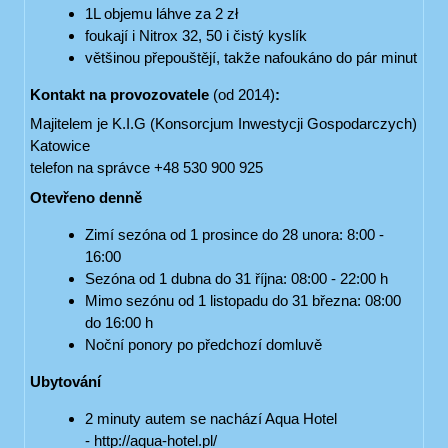
1L objemu láhve za 2 zł
foukají i Nitrox 32, 50 i čistý kyslík
většinou přepouštějí, takže nafoukáno do pár minut
Kontakt na provozovatele
(od 2014)
:
Majitelem je K.I.G (Konsorcjum Inwestycji Gospodarczych)
Katowice
telefon na správce +48 530 900 925
Otevřeno denně
Zimí sezóna od 1 prosince do 28 unora: 8:00 -
16:00
Sezóna od 1 dubna do 31 října: 08:00 - 22:00 h
Mimo sezónu od 1 listopadu do 31 března: 08:00
do 16:00 h
Noční ponory po předchozí domluvě
Ubytování
2 minuty autem se nachází Aqua Hotel
- http://aqua-hotel.pl/