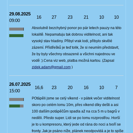
29.08.2025
16
27
23
21
10
10
09:00
Absolutně bezchybný ponor po pár letech pauzy na této
lokalitě. Nepamatuju tak dobrou viditelnost, ani tak
vysoký stav hladiny. Přibyl vrak lodi, přibylo skvělé
zázemí. Přístřešků je teď tolik, že si neumím představit,
že by byly všechny obsazené a všichni najednou ve
vodě :).Cena viz web, platba možná kartou. (Zapsal
zidek.adam@gmail.com
)
26.07.2025
16,6
23
20
16
10
7
15:00
POtápěli jsme se celý víkend - v pátek večer viditelnost
skoro po celém lomu 10m, přes víkend díky dešti a asi
100 dalším potápěčům spadla až na cca 5 m u bagrů v
neděli. Přesto super. Lidi se po lomu rozprostřou. Horší
je to u kompresoru, který jede od rána do noci a tvoří se
fronty. Jak je psáno níže, plánek neodpovídá a je to spíše