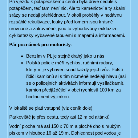
Při vjezdu k potápěčskému centru byla dříve cedule s
potápěčem, teď tam není nic. Ale to kamenictví a ty skalní
srázy se nedají přehlédnout. V okolí proběhly v nedávnu
rozsáhlé rekultivace, louky před lomem jsou krásně
urovnané a zatravněné, jsou tu vybudovány exkluzivní
cyklostezky vybavené tabulemi s mapami a informacemi.
Pár poznámek pro motoristy:
Benzím v PL je stejně drahý jako u nás
Polská policie měří rychlost ručními radary,
kterými je vybaven snad každý jejich vůz. Polští
řidiči kamionů si s tím nicméně nedělají hlavu (asi
se o policejních aktivitách informují vysílačkami),
kamion předjíždějící v obci rychlostí 100 km za
hodinu není výjimkou.
V lokalitě se platí vstupné (viz ceník dole).
Parkoviště je přes cestu, tedy asi 12 m od altánků.
Vodní plocha má asi 150 x 70 m a ploché dno s hrubým
pískem v hloubce 16 až 19 m. Dohlednost pod vodou je