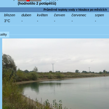
(hodnotilo 2 potápěčů)
Průměrné teploty vody v hloubce po měsících
březen
duben
květen
červen
červenec
srpen
3°C
-
-
-
-
-
ality