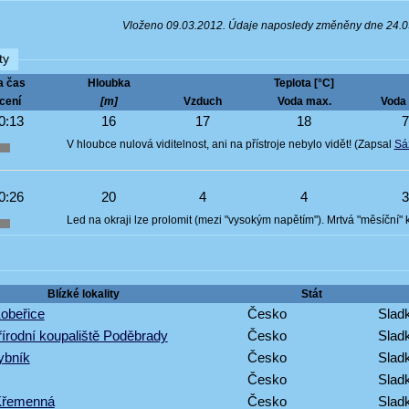
Vloženo 09.03.2012. Údaje naposledy změněny dne 24.
ty
a čas
Hloubka
Teplota [°C]
cení
[m]
Vzduch
Voda max.
Voda 
0:13
16
17
18
V hloubce nulová viditelnost, ani na přístroje nebylo vidět! (Zapsal
Sá
0:26
20
4
4
Led na okraji lze prolomit (mezi "vysokým napětím"). Mrtvá "měsíční" 
Blízké lokality
Stát
obeřice
Česko
Sladk
írodní koupaliště Poděbrady
Česko
Sladk
ybník
Česko
Sladk
Česko
Sladk
Křemenná
Česko
Sladk