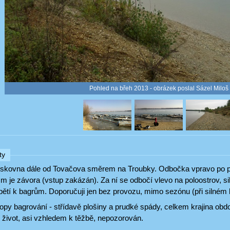
Pohled na břeh 2013 - obrázek poslal Sázel Miloš
ty
skovna dále od Tovačova směrem na Troubky. Odbočka vpravo po p
m je závora (vstup zakázán). Za ní se odbočí vlevo na poloostrov, si
ětí k bagrům. Doporučuji jen bez provozu, mimo sezónu (při silném l
opy bagrování - střídavě plošiny a prudké spády, celkem krajina
 život, asi vzhledem k těžbě, nepozorován.