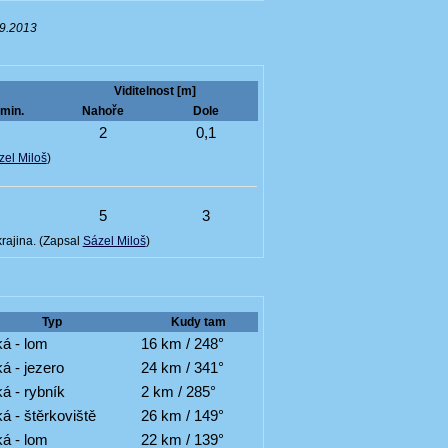
09.2013
Viditelnost [m]
min.
Nahoře
Dole
7
2
0,1
zel Miloš
)
3
5
3
krajina. (Zapsal
Sázel Miloš
)
Typ
Kudy tam
á - lom
16 km / 248°
á - jezero
24 km / 341°
á - rybník
2 km / 285°
á - štěrkoviště
26 km / 149°
á - lom
22 km / 139°