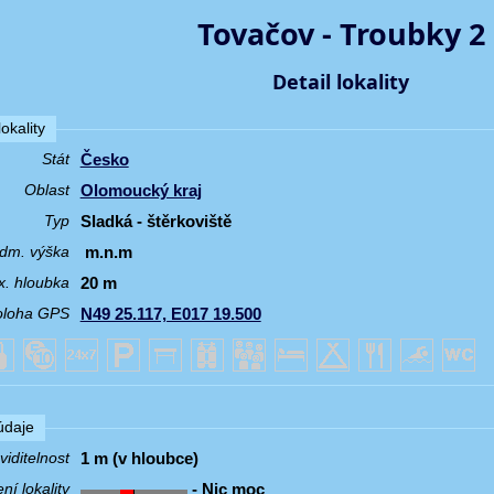
Tovačov - Troubky 2
Detail lokality
okality
Česko
Stát
Olomoucký kraj
Oblast
Sladká - štěrkoviště
Typ
m.n.m
dm. výška
20 m
. hloubka
N49 25.117, E017 19.500
oloha GPS
 údaje
1 m (v hloubce)
iditelnost
- Nic moc
í lokality