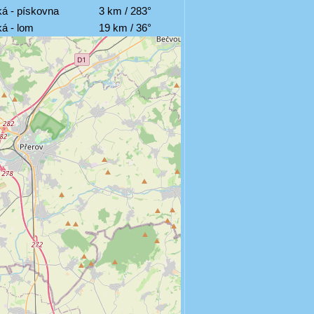
ká - pískovna
3 km / 283°
á - lom
19 km / 36°