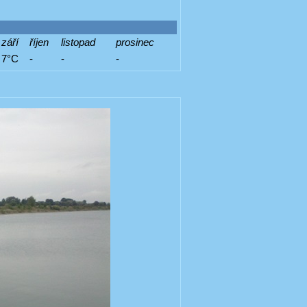
září
říjen
listopad
prosinec
7°C
-
-
-