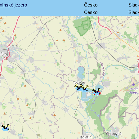
nínské jezero
Česko
Slad
Česko
Sladk