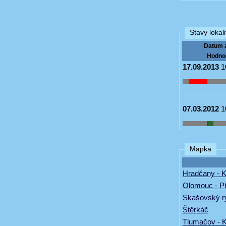
Stavy lokali
Datum 
Hodno
17.09.2013
1
07.03.2012
1
Mapka
Hradčany - K
Olomouc - Př
Skašovský r
Štěrkáč
Tlumačov - 