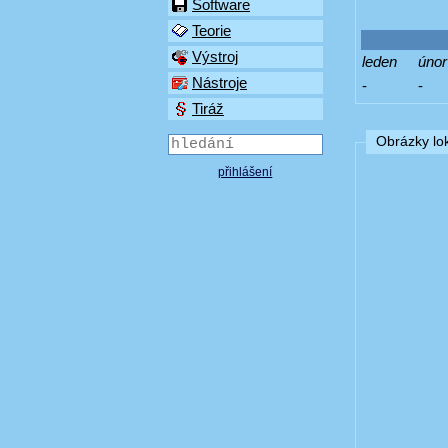
Software
Teorie
Výstroj
leden
únor
Nástroje
-
-
Tiráž
Obrázky lok
přihlášení