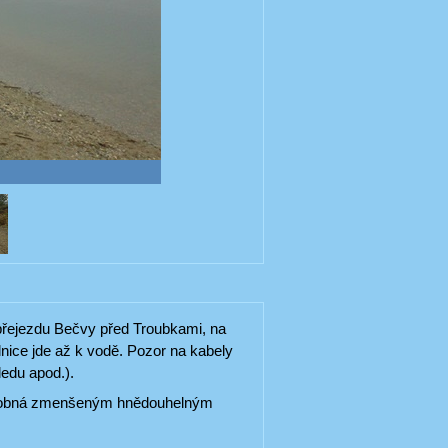
řejezdu Bečvy před Troubkami, na
lnice jde až k vodě. Pozor na kabely
edu apod.).
 obdobná zmenšeným hnědouhelným