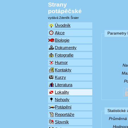
Strany
potápěčské
vydává Zdeněk Šraier
Úvodník
Akce
Parametry l
Biologie
Dokumenty
Fotografie
Humor
Na
Kontakty
Max
Kurzy
P
Literatura
Lokality
Nehody
Potápění
Statistické
Reportáže
Průměrná v
Slovník
Hodnocen