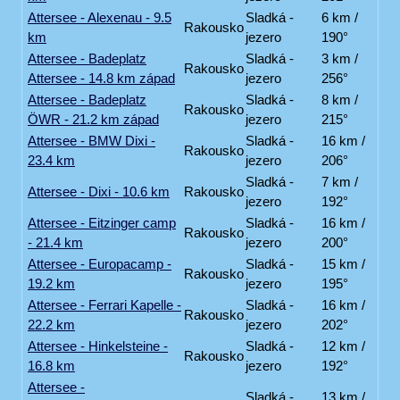
Attersee - Alexenau - 9.5
Sladká -
6 km /
Rakousko
km
jezero
190°
Attersee - Badeplatz
Sladká -
3 km /
Rakousko
Attersee - 14.8 km západ
jezero
256°
Attersee - Badeplatz
Sladká -
8 km /
Rakousko
ÖWR - 21.2 km západ
jezero
215°
Attersee - BMW Dixi -
Sladká -
16 km /
Rakousko
23.4 km
jezero
206°
Sladká -
7 km /
Attersee - Dixi - 10.6 km
Rakousko
jezero
192°
Attersee - Eitzinger camp
Sladká -
16 km /
Rakousko
- 21.4 km
jezero
200°
Attersee - Europacamp -
Sladká -
15 km /
Rakousko
19.2 km
jezero
195°
Attersee - Ferrari Kapelle -
Sladká -
16 km /
Rakousko
22.2 km
jezero
202°
Attersee - Hinkelsteine -
Sladká -
12 km /
Rakousko
16.8 km
jezero
192°
Attersee -
Sladká -
13 km /