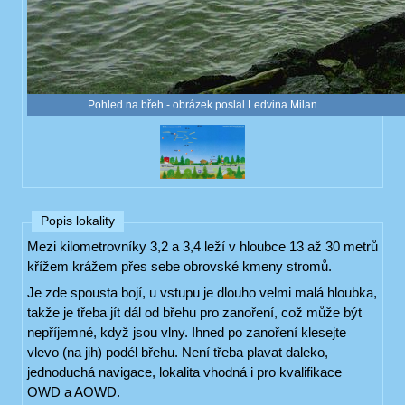
Pohled na břeh - obrázek poslal Ledvina Milan
Popis lokality
Mezi kilometrovníky 3,2 a 3,4 leží v hloubce 13 až 30 metrů
křížem krážem přes sebe obrovské kmeny stromů.
Je zde spousta bojí, u vstupu je dlouho velmi malá hloubka,
takže je třeba jít dál od břehu pro zanoření, což může být
nepříjemné, když jsou vlny. Ihned po zanoření klesejte
vlevo (na jih) podél břehu. Není třeba plavat daleko,
jednoduchá navigace, lokalita vhodná i pro kvalifikace
OWD a AOWD.