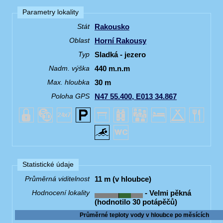
Parametry lokality
Rakousko
Stát
Horní Rakousy
Oblast
Sladká - jezero
Typ
440 m.n.m
Nadm. výška
30 m
Max. hloubka
N47 55.400, E013 34.867
Poloha GPS
Statistické údaje
11 m (v hloubce)
Průměrná viditelnost
- Velmi pěkná
Hodnocení lokality
(hodnotilo 30 potápěčů)
Průměrné teploty vody v hloubce po měsících