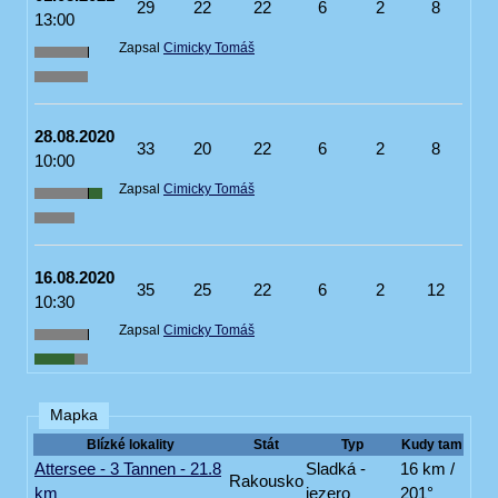
29
22
22
6
2
8
13:00
Zapsal
Cimicky Tomáš
28.08.2020
33
20
22
6
2
8
10:00
Zapsal
Cimicky Tomáš
16.08.2020
35
25
22
6
2
12
10:30
Zapsal
Cimicky Tomáš
Mapka
Blízké lokality
Stát
Typ
Kudy tam
Attersee - 3 Tannen - 21.8
Sladká -
16 km /
Rakousko
km
jezero
201°