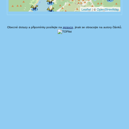
Obecné dotazy a připomínky posílejte na
spravce
, jinak se obracejte na autory článků.