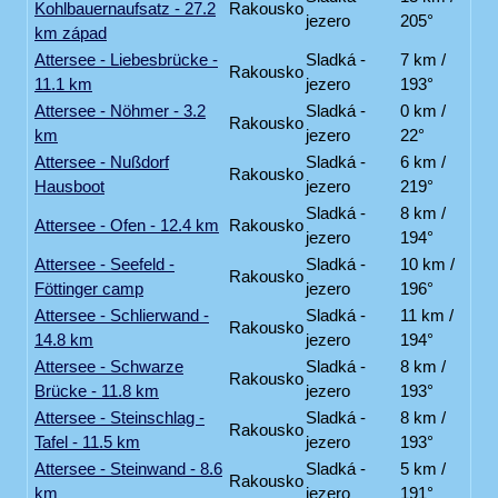
Kohlbauernaufsatz - 27.2
Rakousko
jezero
205°
km západ
Attersee - Liebesbrücke -
Sladká -
7 km /
Rakousko
11.1 km
jezero
193°
Attersee - Nöhmer - 3.2
Sladká -
0 km /
Rakousko
km
jezero
22°
Attersee - Nußdorf
Sladká -
6 km /
Rakousko
Hausboot
jezero
219°
Sladká -
8 km /
Attersee - Ofen - 12.4 km
Rakousko
jezero
194°
Attersee - Seefeld -
Sladká -
10 km /
Rakousko
Föttinger camp
jezero
196°
Attersee - Schlierwand -
Sladká -
11 km /
Rakousko
14.8 km
jezero
194°
Attersee - Schwarze
Sladká -
8 km /
Rakousko
Brücke - 11.8 km
jezero
193°
Attersee - Steinschlag -
Sladká -
8 km /
Rakousko
Tafel - 11.5 km
jezero
193°
Attersee - Steinwand - 8.6
Sladká -
5 km /
Rakousko
km
jezero
191°