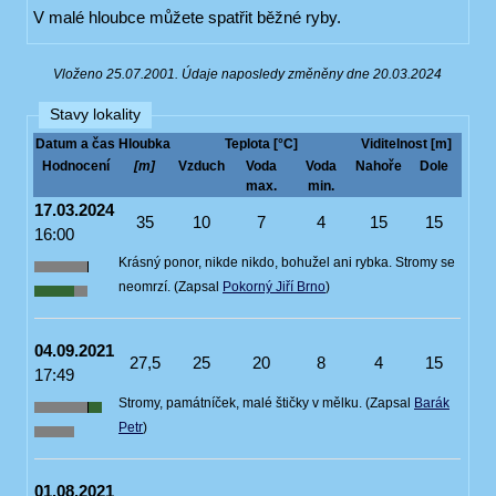
V malé hloubce můžete spatřit běžné ryby.
Vloženo 25.07.2001. Údaje naposledy změněny dne 20.03.2024
Stavy lokality
Datum a čas
Hloubka
Teplota [°C]
Viditelnost [m]
Hodnocení
[m]
Vzduch
Voda
Voda
Nahoře
Dole
max.
min.
17.03.2024
35
10
7
4
15
15
16:00
Krásný ponor, nikde nikdo, bohužel ani rybka. Stromy se
neomrzí. (Zapsal
Pokorný Jiří Brno
)
04.09.2021
27,5
25
20
8
4
15
17:49
Stromy, památníček, malé štičky v mělku. (Zapsal
Barák
Petr
)
01.08.2021