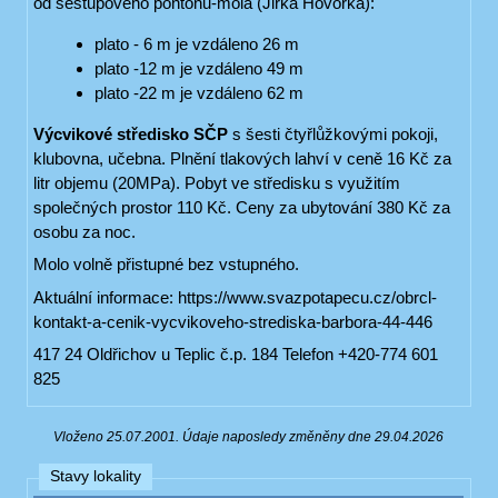
od sestupového pontonu-mola (Jirka Hovorka):
plato - 6 m je vzdáleno 26 m
plato -12 m je vzdáleno 49 m
plato -22 m je vzdáleno 62 m
Výcvikové středisko SČP
s šesti čtyřlůžkovými pokoji,
klubovna, učebna. Plnění tlakových lahví v ceně 16 Kč za
litr objemu (20MPa). Pobyt ve středisku s využitím
společných prostor 110 Kč. Ceny za ubytování 380 Kč za
osobu za noc.
Molo volně přistupné bez vstupného.
Aktuální informace: https://www.svazpotapecu.cz/obrcl-
kontakt-a-cenik-vycvikoveho-strediska-barbora-44-446
417 24 Oldřichov u Teplic č.p. 184 Telefon +420-774 601
825
Vloženo 25.07.2001. Údaje naposledy změněny dne 29.04.2026
Stavy lokality