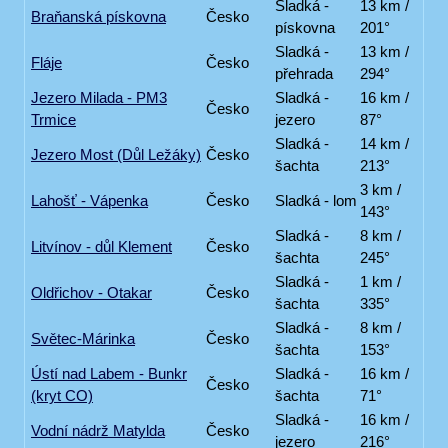
Sladká -
13 km /
Braňanská pískovna
Česko
pískovna
201°
Sladká -
13 km /
Fláje
Česko
přehrada
294°
Jezero Milada - PM3
Sladká -
16 km /
Česko
Trmice
jezero
87°
Sladká -
14 km /
Jezero Most (Důl Ležáky)
Česko
šachta
213°
3 km /
Lahošť - Vápenka
Česko
Sladká - lom
143°
Sladká -
8 km /
Litvínov - důl Klement
Česko
šachta
245°
Sladká -
1 km /
Oldřichov - Otakar
Česko
šachta
335°
Sladká -
8 km /
Světec-Márinka
Česko
šachta
153°
Ústí nad Labem - Bunkr
Sladká -
16 km /
Česko
(kryt CO)
šachta
71°
Sladká -
16 km /
Vodní nádrž Matylda
Česko
jezero
216°