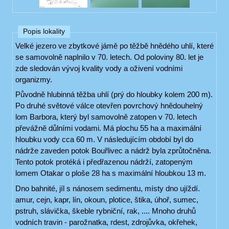
Popis lokality
Velké jezero ve zbytkové jámě po těžbě hnědého uhlí, které
se samovolně naplnilo v 70. letech. Od poloviny 80. let je
zde sledován vývoj kvality vody a oživení vodními
organizmy.
Původně hlubinná těžba uhlí (prý do hloubky kolem 200 m).
Po druhé světové válce otevřen povrchový hnědouhelný
lom Barbora, který byl samovolně zatopen v 70. letech
převážně důlními vodami. Má plochu 55 ha a maximální
hloubku vody cca 60 m. V následujícím období byl do
nádrže zaveden potok Bouřlivec a nádrž byla zprůtočněna.
Tento potok protéká i předřazenou nádrží, zatopeným
lomem Otakar o ploše 28 ha s maximální hloubkou 13 m.
Dno bahnité, jíl s nánosem sedimentu, místy dno ujíždí.
amur, cejn, kapr, lín, okoun, plotice, štika, úhoř, sumec,
pstruh, slávička, škeble rybniční, rak, .... Mnoho druhů
vodních travin - parožnatka, rdest, zdrojůvka, okřehek,