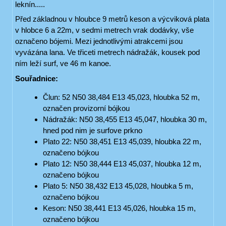
leknín.....
Před základnou v hloubce 9 metrů keson a výcviková plata
v hlobce 6 a 22m, v sedmi metrech vrak dodávky, vše
označeno bójemi. Mezi jednotlivými atrakcemi jsou
vyvázána lana. Ve třiceti metrech nádražák, kousek pod
ním leží surf, ve 46 m kanoe.
Souřadnice:
Člun: 52 N50 38,484 E13 45,023, hloubka 52 m,
označen provizorní bójkou
Nádražák: N50 38,455 E13 45,047, hloubka 30 m,
hned pod nim je surfove prkno
Plato 22: N50 38,451 E13 45,039, hloubka 22 m,
označeno bójkou
Plato 12: N50 38,444 E13 45,037, hloubka 12 m,
označeno bójkou
Plato 5: N50 38,432 E13 45,028, hloubka 5 m,
označeno bójkou
Keson: N50 38,441 E13 45,026, hloubka 15 m,
označeno bójkou