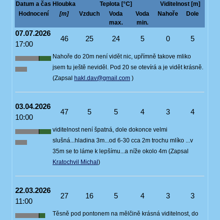
Datum a čas
Hloubka
Teplota [°C]
Viditelnost [m]
Hodnocení
[m]
Vzduch
Voda
Voda
Nahoře
Dole
max.
min.
07.07.2026
46
25
24
5
0
5
17:00
Nahoře do 20m není vidět nic, upřímně takove mliko
jsem tu ještě neviděl. Pod 20 se otevírá a je vidět krásně.
(Zapsal
hakl.dav@gmail.com
)
03.04.2026
47
5
5
4
3
4
10:00
viditelnost není špatná, dole dokonce velmi
slušná...hladina 3m...od 6-30 cca 2m trochu mlíko ...v
35m se to láme k lepšímu...a níže okolo 4m (Zapsal
Kratochvil Michal
)
22.03.2026
27
16
5
4
3
3
11:00
Těsně pod pontonem na mělčině krásná viditelnost, do