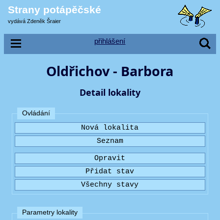
Strany potápěčské
vydává Zdeněk Šraier
přihlášení
Oldřichov - Barbora
Detail lokality
Ovládání
Parametry lokality