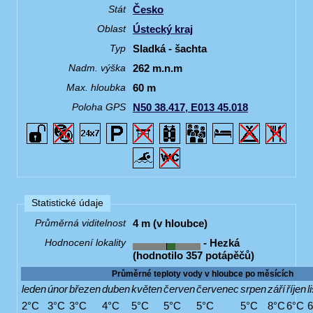
Česko
Stát
Ústecký kraj
Oblast
Sladká - šachta
Typ
262 m.n.m
Nadm. výška
60 m
Max. hloubka
N50 38.417, E013 45.018
Poloha GPS
Statistické údaje
4 m (v hloubce)
Průměrná viditelnost
- Hezká
Hodnocení lokality
(hodnotilo 357 potápěčů)
Průměrné teploty vody v hloubce po měsících
leden
únor
březen
duben
květen
červen
červenec
srpen
září
říjen
l
2°C
3°C
3°C
4°C
5°C
5°C
5°C
5°C
8°C
6°C