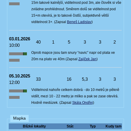
15m takové kalnější, viditelnost pod 3m, ale člověk si vše
zvládne prohlédnout. Směrem dolů se viditelnost pod
15+m otevírá, je to takové čistší, subjektivně větší
viditelnost 3+. (Zapsal
Beneš Ladislav
)
03.01.2026
40
1
5
3
3
2
10:00
Oproti mapce jsou tam snury “navic” napr od plata ve
20m na plato ve 40m (Zapsal
Zajíček Jan
)
05.10.2025
33
16
5,3
3
3
12:00
Viditelnost nahoře celkem dobrá - do 10 metrů je pěkně
vidět, mezi 10 - 22 metry je mlíko a pak se zase otevírá.
Hodně medúzek. (Zapsal
Skála Ondřej
)
Mapka
Blízké lokality
Stát
Typ
Kudy tam