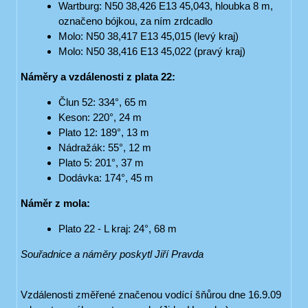
Wartburg: N50 38,426 E13 45,043, hloubka 8 m,
označeno bójkou, za ním zrdcadlo
Molo: N50 38,417 E13 45,015 (levý kraj)
Molo: N50 38,416 E13 45,022 (pravý kraj)
Náměry a vzdálenosti z plata 22:
Člun 52: 334°, 65 m
Keson: 220°, 24 m
Plato 12: 189°, 13 m
Nádražák: 55°, 12 m
Plato 5: 201°, 37 m
Dodávka: 174°, 45 m
Náměr z mola:
Plato 22 - L kraj: 24°, 68 m
Souřadnice a náměry poskytl Jiří Pravda
Vzdálenosti změřené značenou vodící šňůrou dne 16.9.09