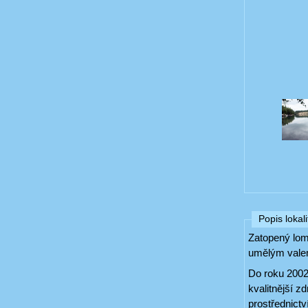
Popis lokali
Zatopený lom
umělým valem 
Do roku 2002 
kvalitnější z
prostřednict