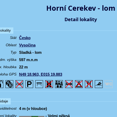
Horní Cerekev - lom
Detail lokality
okality
Česko
Stát
Vysočina
Oblast
Sladká - lom
Typ
597 m.n.m
dm. výška
22 m
. hloubka
N49 18.963, E015 19.883
oloha GPS
 údaje
4 m (v hloubce)
iditelnost
- Velmi pěkná
í lokality