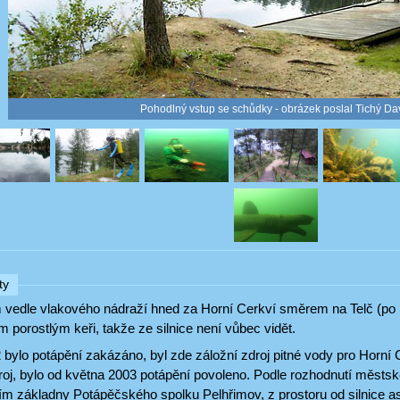
Pohodlný vstup se schůdky - obrázek poslal Tichý Da
ty
 vedle vlakového nádraží hned za Horní Cerkví směrem na Telč (po 
porostlým keři, takže ze silnice není vůbec vidět.
bylo potápění zakázáno, byl zde záložní zdroj pitné vody pro Horní 
droj, bylo od května 2003 potápění povoleno. Podle rozhodnutí městs
vím základny Potápěčského spolku Pelhřimov, z prostoru od silnice a