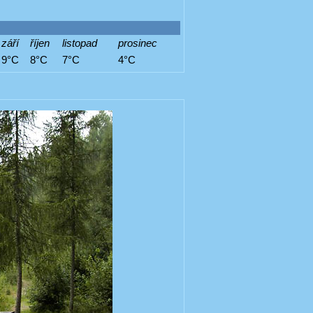
září
říjen
listopad
prosinec
9°C
8°C
7°C
4°C