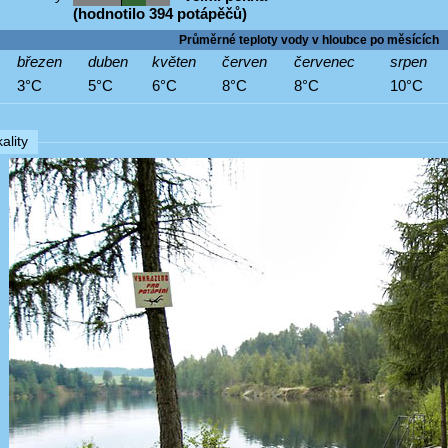
(hodnotilo 394 potápěčů)
Průměrné teploty vody v hloubce po měsících
březen
duben
květen
červen
červenec
srpen
3°C
5°C
6°C
8°C
8°C
10°C
ality