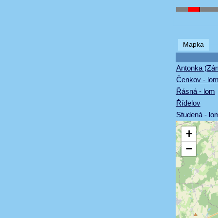
Mapka
Antonka (Zá
Čenkov - lo
Řásná - lom
Řídelov
Studená - lo