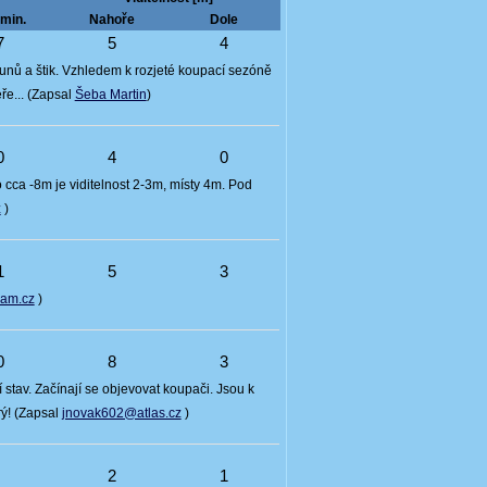
min.
Nahoře
Dole
7
5
4
nů a štik. Vzhledem k rozjeté koupací sezóně
ře... (Zapsal
Šeba Martin
)
0
4
0
cca -8m je viditelnost 2-3m, místy 4m. Pod
z
)
1
5
3
nam.cz
)
0
8
3
í stav. Začínají se objevovat koupači. Jsou k
rý! (Zapsal
jnovak602@atlas.cz
)
6
2
1