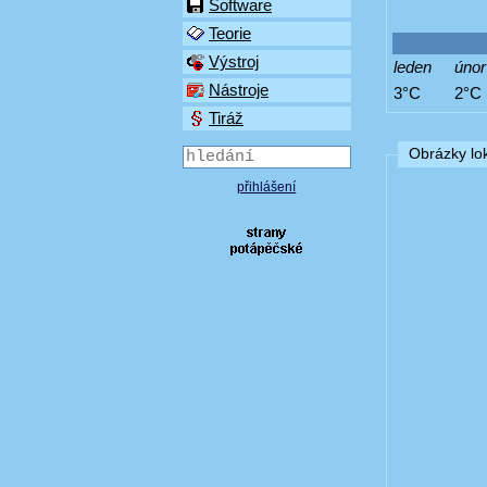
Software
Teorie
Výstroj
leden
únor
Nástroje
3°C
2°C
Tiráž
Obrázky lok
přihlášení