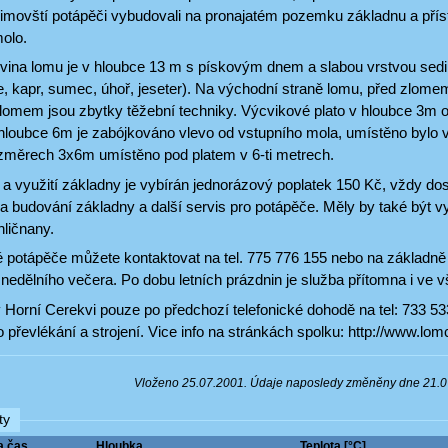
řimovští potápěči vybudovali na pronajatém pozemku základnu a přís
olo.
lovina lomu je v hloubce 13 m s pískovým dnem a slabou vrstvou se
e, kapr, sumec, úhoř, jeseter). Na východní straně lomu, před zlom
zlomem jsou zbytky těžební techniky. Výcvikové plato v hloubce 3m
 hloubce 6m je zabójkováno vlevo od vstupního mola, umístěno bylo v 
změrech 3x6m umístěno pod platem v 6-ti metrech.
 a využití základny je vybírán jednorázový poplatek 150 Kč, vždy do
a budování základny a další servis pro potápěče. Měly by také být vy
ličnany.
 potápěče můžete kontaktovat na tel. 775 776 155 nebo na základně 
nedělního večera. Po dobu letních prázdnin je služba přítomna i ve v
v Horní Cerekvi pouze po předchozí telefonické dohodě na tel: 733 533 
o převlékání a strojení. Vice info na stránkách spolku: http://www.lo
Vloženo 25.07.2001. Údaje naposledy změněny dne 21.
ty
a čas
Hloubka
Teplota [°C]