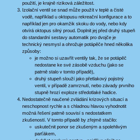
použití, je krajně riziková záležitost.
Izolační ventil se snad může použít v teplé a čisté
vodě, například u oktopusu rekreační konfigurace a to
například jen pro okamžik skoku do vody, nebo kdy
otvírá oktopus silný proud. Doplnit jej před druhý stupeň
do standardní sestavy automatik pro dvojče je
technický nesmysl a ohrožuje potápěče hned několika
způsoby:
je možno si uzavřít ventily tak, že se potápěč
nedostane ke své zásobě vzduchu (jako se
patrně stalo v tomto případě),
druhý stupeň slouží jako přetlakový pojistný
ventil, v případě zamrznutí, nebo závady prvního
stupně hrozí exploze středotlaké hadice.
Nedostatečně naučené zvládání krizových situací a
neschopnost rychle a s chladnou hlavou vyhodnotit
možná řešení patrně souvisí s nedostatkem
zkušeností. V tomto případě by zřejmě stačilo:
uskutečnit ponor se zkušeným a spolehlivým
parťákem,