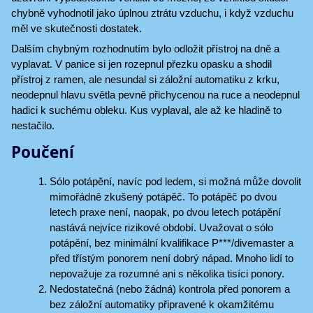
chybně vyhodnotil jako úplnou ztrátu vzduchu, i když vzduchu
měl ve skutečnosti dostatek.
Dalším chybným rozhodnutím bylo odložit přístroj na dně a
vyplavat. V panice si jen rozepnul přezku opasku a shodil
přístroj z ramen, ale nesundal si záložní automatiku z krku,
neodepnul hlavu světla pevně přichycenou na ruce a neodepnul
hadici k suchému obleku. Kus vyplaval, ale až ke hladině to
nestačilo.
Poučení
Sólo potápění, navíc pod ledem, si možná může dovolit
mimořádně zkušený potápěč. To potápěč po dvou
letech praxe není, naopak, po dvou letech potápění
nastává nejvíce rizikové období. Uvažovat o sólo
potápění, bez minimální kvalifikace P***/divemaster a
před třístým ponorem není dobrý nápad. Mnoho lidí to
nepovažuje za rozumné ani s několika tisíci ponory.
Nedostatečná (nebo žádná) kontrola před ponorem a
bez záložní automatiky připravené k okamžitému