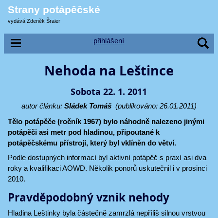
Strany potápěčské
vydává Zdeněk Šraier
přihlášení
Nehoda na Leštince
Sobota 22. 1. 2011
autor článku:
Sládek Tomáš
(publikováno: 26.01.2011)
Tělo potápěče (ročník 1967) bylo náhodně nalezeno jinými
potápěči asi metr pod hladinou, připoutané k
potápěčskému přístroji, který byl vklíněn do větví.
Podle dostupných informací byl aktivní potápěč s praxí asi dva
roky a kvalifikaci AOWD. Několik ponorů uskutečnil i v prosinci
2010.
Pravděpodobný vznik nehody
Hladina Leštinky byla částečně zamrzlá nepříliš silnou vrstvou