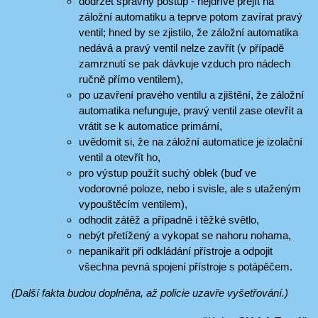
dodržet správný postup - nejdříve přejít na
záložní automatiku a teprve potom zavírat pravý
ventil; hned by se zjistilo, že záložní automatika
nedává a pravý ventil nelze zavřít (v případě
zamrznutí se pak dávkuje vzduch pro nádech
ručně přímo ventilem),
po uzavření pravého ventilu a zjištění, že záložní
automatika nefunguje, pravý ventil zase otevřít a
vrátit se k automatice primární,
uvědomit si, že na záložní automatice je izolační
ventil a otevřít ho,
pro výstup použít suchý oblek (buď ve
vodorovné poloze, nebo i svisle, ale s utaženým
vypouštěcím ventilem),
odhodit zátěž a případně i těžké světlo,
nebýt přetížený a vykopat se nahoru nohama,
nepanikařit při odkládání přístroje a odpojit
všechna pevná spojení přístroje s potápěčem.
(Další fakta budou doplněna, až policie uzavře vyšetřování.)