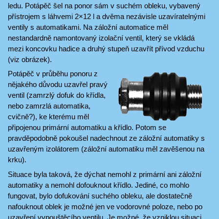
ledu. Potápěč šel na ponor sám v suchém obleku, vybavený
přístrojem s láhvemi 2×12 l a dvěma nezávisle uzavíratelnými
ventily s automatikami. Na záložní automatice měl
nestandardně namontovaný izolační ventil, který se vkládá
mezi koncovku hadice a druhý stupeň uzavřít přívod vzduchu
(viz obrázek).
Potápěč v průběhu ponoru z
nějakého důvodu uzavřel pravý
ventil (zamrzlý dofuk do křídla,
nebo zamrzlá automatika,
cvičně?), ke kterému měl
připojenou primární automatiku a křídlo. Potom se
pravděpodobně pokoušel nadechnout ze záložní automatiky s
uzavřeným izolátorem (záložní automatiku měl zavěšenou na
krku).
Situace byla taková, že dýchat nemohl z primární ani záložní
automatiky a nemohl dofouknout křídlo. Jediné, co mohlo
fungovat, bylo dofukování suchého obleku, ale dostatečně
nafouknout oblek je možné jen ve vodorovné poloze, nebo po
uzavření vypouštěcího ventilu. Je možné, že vzniklou situaci