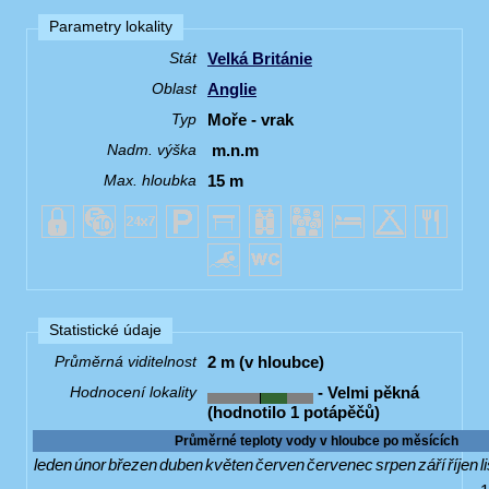
Parametry lokality
Velká Británie
Stát
Anglie
Oblast
Moře - vrak
Typ
m.n.m
Nadm. výška
15 m
Max. hloubka
Statistické údaje
2 m (v hloubce)
Průměrná viditelnost
- Velmi pěkná
Hodnocení lokality
(hodnotilo 1 potápěčů)
Průměrné teploty vody v hloubce po měsících
leden
únor
březen
duben
květen
červen
červenec
srpen
září
říjen
l