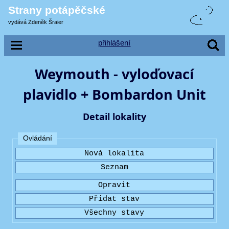
Strany potápěčské
vydává Zdeněk Šraier
přihlášení
Weymouth - vyloďovací
plavidlo + Bombardon Unit
Detail lokality
Ovládání