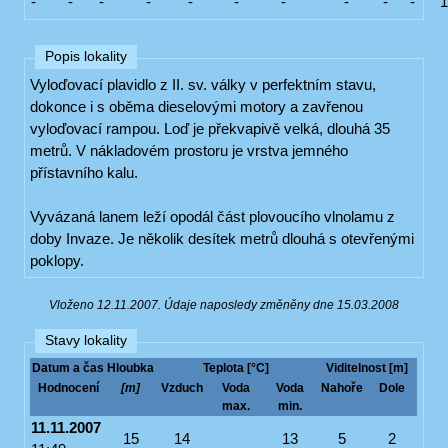
-
-
-
-
-
-
-
-
-
-
Popis lokality
Vyloďovací plavidlo z II. sv. války v perfektním stavu,
dokonce i s oběma dieselovými motory a zavřenou
vyloďovací rampou. Loď je překvapivě velká, dlouhá 35
metrů. V nákladovém prostoru je vrstva jemného
přístavního kalu.
Vyvázaná lanem leží opodál část plovoucího vlnolamu z
doby Invaze. Je několik desítek metrů dlouhá s otevřenými
poklopy.
Vloženo 12.11.2007. Údaje naposledy změněny dne 15.03.2008
Stavy lokality
Datum a čas
Hloubka
Teplota [°C]
Viditelnost [m]
Hodnocení
[m]
Vzduch
Voda
Voda
Nahoře
Dole
max.
min.
11.11.2007
15
14
13
5
2