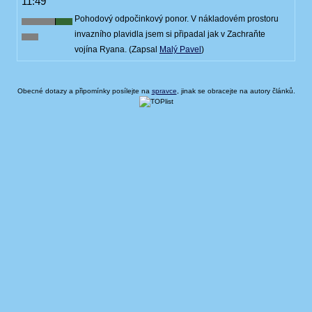
11:49
Pohodový odpočinkový ponor. V nákladovém prostoru
invazního plavidla jsem si připadal jak v Zachraňte
vojína Ryana. (Zapsal
Malý Pavel
)
Obecné dotazy a připomínky posílejte na
spravce
, jinak se obracejte na autory článků.