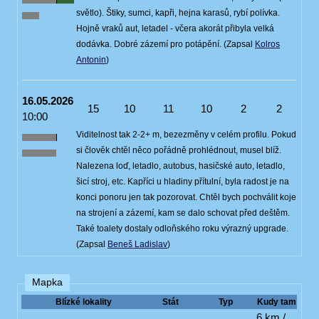
světlo). Štiky, sumci, kapři, hejna karasů, rybí polívka.
Hojně vraků aut, letadel - včera akorát přibyla velká
dodávka. Dobré zázemí pro potápění. (Zapsal
Kolros
Antonin
)
16.05.2026
15
10
11
10
2
2
10:00
Viditelnost tak 2-2+ m, bezezměny v celém profilu. Pokud
si člověk chtěl něco pořádně prohlédnout, musel blíž.
Nalezena loď, letadlo, autobus, hasičské auto, letadlo,
šicí stroj, etc. Kapříci u hladiny přítulní, byla radost je na
konci ponoru jen tak pozorovat. Chtěl bych pochválit koje
na strojení a zázemí, kam se dalo schovat před deštěm.
Také toalety dostaly odloňského roku výrazný upgrade.
(Zapsal
Beneš Ladislav
)
Mapka
Blízké lokality
Stát
Typ
Kudy tam
6 km /