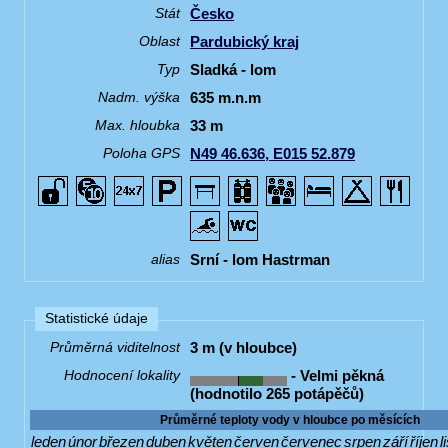
Česko
Stát
Pardubický kraj
Oblast
Sladká - lom
Typ
635 m.n.m
Nadm. výška
33 m
Max. hloubka
N49 46.636, E015 52.879
Poloha GPS
Srní - lom Hastrman
alias
Statistické údaje
3 m (v hloubce)
Průměrná viditelnost
- Velmi pěkná
Hodnocení lokality
(hodnotilo 265 potápěčů)
Průměrné teploty vody v hloubce po měsících
leden
únor
březen
duben
květen
červen
červenec
srpen
září
říjen
l