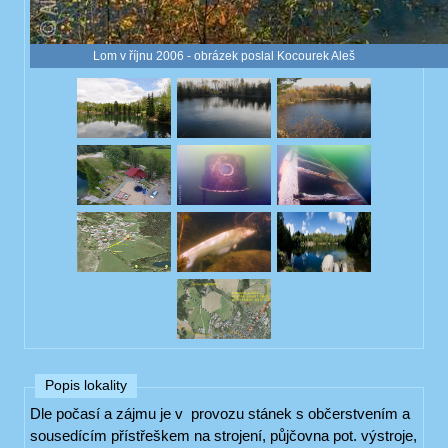
Lom v říjnu 2006 - obrázek poslal Kocourek Aleš
Popis lokality
Dle počasí a zájmu je v provozu stánek s občerstvením a
sousedícím přístřeškem na strojení, půjčovna pot. výstroje,