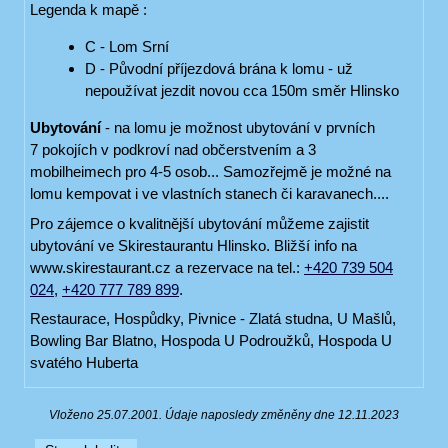
Legenda k mapě :
C - Lom Srní
D - Původní příjezdová brána k lomu - už
nepoužívat jezdit novou cca 150m směr Hlinsko
Ubytování
- na lomu je možnost ubytování v prvních
7 pokojích v podkroví nad občerstvením a 3
mobilheimech pro 4-5 osob... Samozřejmě je možné na
lomu kempovat i ve vlastních stanech či karavanech....
Pro zájemce o kvalitnější ubytování můžeme zajistit
ubytování ve Skirestaurantu Hlinsko. Bližší info na
www.skirestaurant.cz a rezervace na tel.:
+420 739 504
024
,
+420 777 789 899
.
Restaurace, Hospůdky, Pivnice - Zlatá studna, U Mašlů,
Bowling Bar Blatno, Hospoda U Podroužků, Hospoda U
svatého Huberta
Vloženo 25.07.2001. Údaje naposledy změněny dne 12.11.2023