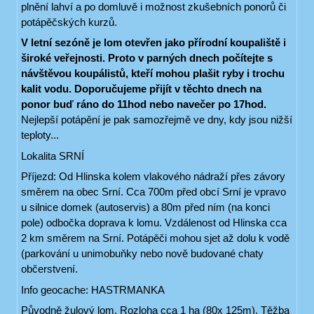
plnění lahví a po domluvě i možnost zkušebních ponorů či
potápěčských kurzů.
V letní sezóně je lom otevřen jako přírodní koupaliště i
široké veřejnosti. Proto v parných dnech počítejte s
návštěvou koupálistů, kteří mohou plašit ryby i trochu
kalit vodu. Doporučujeme přijít v těchto dnech na
ponor buď ráno do 11hod nebo navečer po 17hod.
Nejlepší potápění je pak samozřejmě ve dny, kdy jsou nižší
teploty...
Lokalita SRNÍ
Příjezd: Od Hlinska kolem vlakového nádraží přes závory
směrem na obec Srní. Cca 700m před obcí Srní je vpravo
u silnice domek (autoservis) a 80m před ním (na konci
pole) odbočka doprava k lomu. Vzdálenost od Hlinska cca
2 km směrem na Srní. Potápěči mohou sjet až dolu k vodě
(parkování u unimobuňky nebo nově budované chaty
občerstvení.
Info geocache: HASTRMANKA
Původně žulový lom. Rozloha cca 1 ha (80x 125m). Těžba