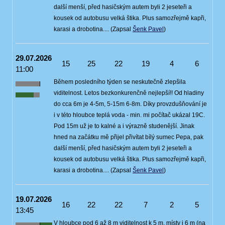
další menší, před hasičským autem byli 2 jeseteři a
kousek od autobusu velká štika. Plus samozřejmě kapři,
karasi a drobotina.... (Zapsal
Šenk Pavel
)
29.07.2026
15
25
22
19
4
6
11:00
Během posledního týden se neskutečně zlepšila
viditelnost. Letos bezkonkurenčně nejlepší!! Od hladiny
do cca 6m je 4-5m, 5-15m 6-8m. Díky provzdušňování je
i v této hloubce teplá voda - min. mi počítač ukázal 19C.
Pod 15m už je to kalné a i výrazně studenější. Jinak
hned na začátku mě přijel přivítat bílý sumec Pepa, pak
další menší, před hasičským autem byli 2 jeseteři a
kousek od autobusu velká štika. Plus samozřejmě kapři,
karasi a drobotina.... (Zapsal
Šenk Pavel
)
19.07.2026
16
22
22
7
2
5
13:45
V hloubce pod 6 až 8 m viditelnost k 5 m, místy i 6 m (na