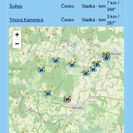
7 km /
Švihov
Česko
Sladká - lom
344°
3 km /
Trhová Kamenice
Česko
Sladká - lom
287°