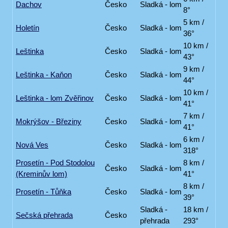
Dachov
Česko
Sladká - lom
8°
5 km /
Holetín
Česko
Sladká - lom
36°
10 km /
Leštinka
Česko
Sladká - lom
43°
9 km /
Leštinka - Kaňon
Česko
Sladká - lom
44°
10 km /
Leštinka - lom Zvěřinov
Česko
Sladká - lom
41°
7 km /
Mokrýšov - Březiny
Česko
Sladká - lom
41°
6 km /
Nová Ves
Česko
Sladká - lom
318°
Prosetín - Pod Stodolou
8 km /
Česko
Sladká - lom
(Kreminův lom)
41°
8 km /
Prosetín - Tůňka
Česko
Sladká - lom
39°
Sladká -
18 km /
Sečská přehrada
Česko
přehrada
293°