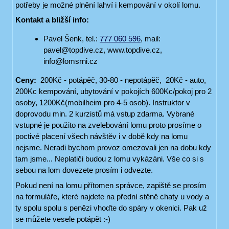
potřeby je možné plnění lahví i kempování v okolí lomu.
Kontakt a bližší info:
Pavel Šenk, tel.:
777 060 596
, mail:
pavel@topdive.cz, www.topdive.cz,
info@lomsrni.cz
Ceny:
200Kč - potápěč, 30-80 - nepotápěč, 20Kč - auto,
200Kc kempování, ubytování v pokojích 600Kc/pokoj pro 2
osoby, 1200Kč(mobilheim pro 4-5 osob). Instruktor v
doprovodu min. 2 kurzistů má vstup zdarma. Vybrané
vstupné je použito na zvelebování lomu proto prosíme o
poctivé placení všech návštěv i v době kdy na lomu
nejsme. Neradi bychom provoz omezovali jen na dobu kdy
tam jsme... Neplatiči budou z lomu vykázáni. Vše co si s
sebou na lom dovezete prosím i odvezte.
Pokud není na lomu přítomen správce, zapiště se prosím
na formuláře, které najdete na přední stěně chaty u vody a
ty spolu spolu s penězi vhoďte do spáry v okenici. Pak už
se můžete vesele potápět :-)