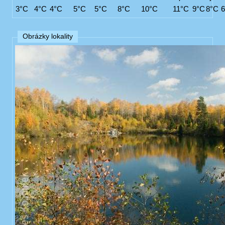
3°C
4°C
4°C
5°C
5°C
8°C
10°C
11°C
9°C
8°C
Obrázky lokality