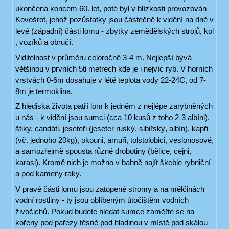
ukončena koncem 60. let, poté byl v blízkosti provozován
Kovošrot, jehož pozůstatky jsou částečně k vidění na dně v
levé (západní) části lomu - zbytky zemědělských strojů, kol
, vozíků a obručí.
Viditelnost v průměru celoročně 3-4 m. Nejlepší bývá
většinou v prvních 5ti metrech kde je i nejvíc ryb. V horních
vrstvách 0-6m dosahuje v létě teplota vody 22-24C, od 7-
8m je termoklina.
Z hlediska života patří lom k jedněm z nejlépe zarybněných
u nás - k vidění jsou sumci (cca 10 kusů z toho 2-3 albíni),
štiky, candáti, jeseteři (jeseter ruský, sibiřský, albín), kapři
(vč. jednoho 20kg), okouni, amuři, tolstolobici, veslonosové,
a samozřejmě spousta různé drobotiny (bělice, cejni,
karasi). Kromě nich je možno v bahně najít škeble rybniční
a pod kameny raky.
V pravé části lomu jsou zatopené stromy a na mělčinách
vodní rostliny - ty jsou oblíbeným útočištěm vodních
živočichů. Pokud budete hledat sumce zaměřte se na
kořeny pod pařezy těsně pod hladinou v místě pod skálou