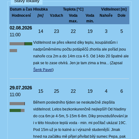
Stavy lokality
Datum a čas
Hloubka
Teplota [°C]
Viditelnost [m]
Hodnocení
[m]
Vzduch
Voda
Voda
Nahoře
Dole
max.
min.
02.08.2026
14
23
22
19
3
5
11:00
Viditelnost se přes víkend díky teplu, koupálistům i
nadprůměrnému počtu potápěčů zhorila ale pořád jsou
nahoře cca 2m a do 14m cca 4-5. Od 14do 20 špatné ale
pak se to zase otvírá. Jen je tam zima a tma... (Zapsal
Šenk Pavel
)
29.07.2026
15
25
22
19
4
6
11:00
Během posledního týden se neskutečně zlepšila
viditelnost. Letos bezkonkurenčně nejlepší!! Od hladiny
do cca 6m je 4-5m, 5-15m 6-8m. Díky provzdušňování je
i v této hloubce teplá voda - min. mi počítač ukázal 19C.
Pod 15m už je to kalné a i výrazně studenější. Jinak
hned na začátku mě přijel přivítat bílý sumec Pepa, pak