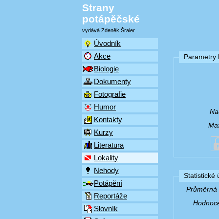
Strany
potápěčské
vydává Zdeněk Šraier
Úvodník
Akce
Parametry l
Biologie
Dokumenty
Fotografie
Humor
Na
Kontakty
Max
Kurzy
Literatura
Lokality
Nehody
Statistické
Potápění
Průměrná v
Reportáže
Hodnocen
Slovník