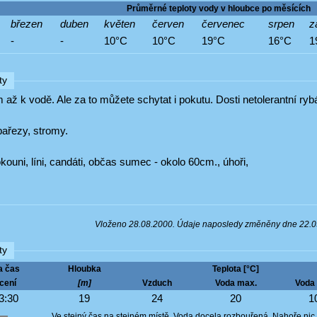
Průměrné teploty vody v hloubce po měsících
březen
duben
květen
červen
červenec
srpen
z
-
-
10°C
10°C
19°C
16°C
1
ty
 až k vodě. Ale za to můžete schytat i pokutu. Dosti netolerantní ryb
 pařezy, stromy.
 okouni, líni, candáti, občas sumec - okolo 60cm., úhoři,
Vloženo 28.08.2000. Údaje naposledy změněny dne 22.
ty
a čas
Hloubka
Teplota [°C]
cení
[m]
Vzduch
Voda max.
Voda 
3:30
19
24
20
1
Ve stejný čas na stejném místě. Voda docela rozbouřená. Nahoře nic m