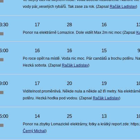
vody pár,,veselých rybářů. Tak zase za rok. (Zapsal
Račák Ladislav
)
3:30
17
28
16
1
Ponor na elektrárně Lomazice. Dole vidět Max 2m nic moc (Zapsal
Ku
6:00
16
16
15
Po roce opět na místě. Voda nic moc. Pár candátů a trochu potěru. Na 
Hezká sobota. (Zapsal
Račák Ladislav
)
9:00
17
20
19
1
Viditelnost proměnlivá. Někde nula a někde až tři metry. Na elektrárn
potěru. Hezká hoďka pod vodou. (Zapsal
Račák Ladislav
)
5:00
14
25
13
1
Ponor na zbytky Lomazické elektrárny, fotky a krátký report zde: htt
Černý Michal
)