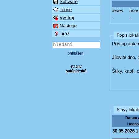
Software
Teorie
leden
únor
Výstroj
-
-
Nástroje
Tiráž
Popis lokali
Přístup autem
přihlášení
Jílovité dno,
Štiky, kapři,
Stavy lokali
Datum 
Hodno
30.05.2026
1