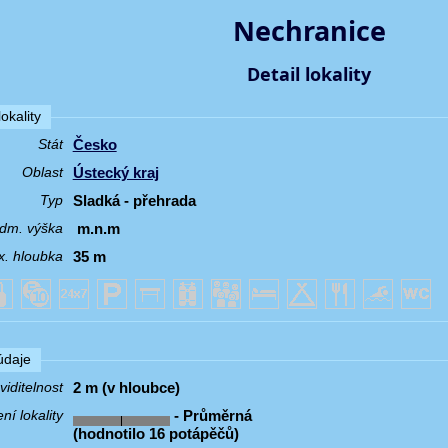
Nechranice
Detail lokality
okality
Česko
Stát
Ústecký kraj
Oblast
Sladká - přehrada
Typ
m.n.m
dm. výška
35 m
. hloubka
 údaje
2 m (v hloubce)
iditelnost
- Průměrná
í lokality
(hodnotilo 16 potápěčů)