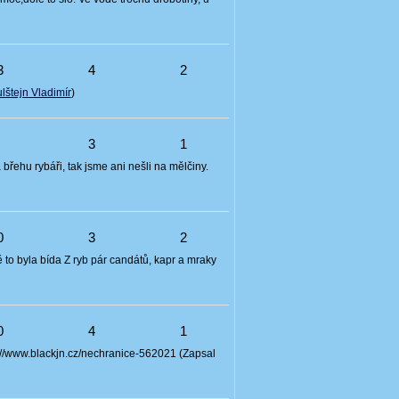
3
4
2
lštejn Vladimír
)
9
3
1
břehu rybáři, tak jsme ani nešli na mělčiny.
0
3
2
ě to byla bída Z ryb pár candátů, kapr a mraky
0
4
1
ps://www.blackjn.cz/nechranice-562021 (Zapsal