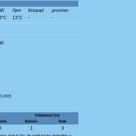
áří
říjen
listopad
prosinec
9°C
13°C
-
-
áři
03.2005
Viditelnost [m]
min.
Nahoře
Dole
0
1
3
oc,dole to šlo. Ve vodě trochu drobotiny, u