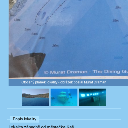
Ofocený plánek lokality - obrázek poslal Murat Draman
Popis lokality
Lokalita západně od městečka Kaš.