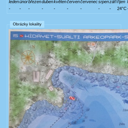
leden
únor
březen
duben
květen
červen
červenec
srpen
září
říjen
-
-
-
-
-
-
-
-
-
24°C
Obrázky lokality