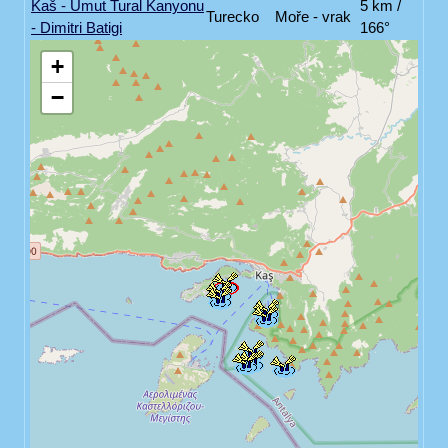
Kaš - Umut Tural Kanyonu
5 km /
Turecko
Moře - vrak
- Dimitri Batigi
166°