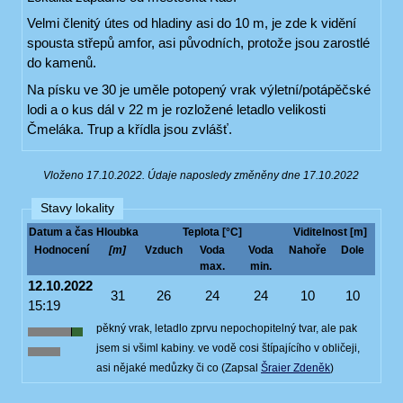
Velmi členitý útes od hladiny asi do 10 m, je zde k vidění
spousta střepů amfor, asi původních, protože jsou zarostlé
do kamenů.
Na písku ve 30 je uměle potopený vrak výletní/potápěčské
lodi a o kus dál v 22 m je rozložené letadlo velikosti
Čmeláka. Trup a křídla jsou zvlášť.
Vloženo 17.10.2022. Údaje naposledy změněny dne 17.10.2022
Stavy lokality
Datum a čas
Hloubka
Teplota [°C]
Viditelnost [m]
Hodnocení
[m]
Vzduch
Voda
Voda
Nahoře
Dole
max.
min.
12.10.2022
31
26
24
24
10
10
15:19
pěkný vrak, letadlo zprvu nepochopitelný tvar, ale pak
jsem si všiml kabiny. ve vodě cosi štípajícího v obličeji,
asi nějaké medůzky či co (Zapsal
Šraier Zdeněk
)