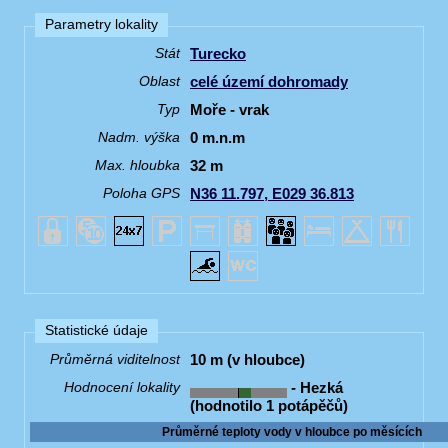
Parametry lokality
Turecko
Stát
celé území dohromady
Oblast
Moře - vrak
Typ
0 m.n.m
Nadm. výška
32 m
Max. hloubka
N36 11.797, E029 36.813
Poloha GPS
Statistické údaje
10 m (v hloubce)
Průměrná viditelnost
- Hezká
Hodnocení lokality
(hodnotilo 1 potápěčů)
Průměrné teploty vody v hloubce po měsících