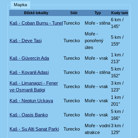
Mapka
Blízké lokality
Stát
Typ
Kudy tam
6 km /
Kaš - Coban Burnu - Tunel
Turecko
Moře - stěna
145°
Moře -
5 km /
Kaš - Deve Tasi
Turecko
ponořený
159°
útes
1 km /
Kaš - Güvercin Ada
Turecko
Moře - vrak
213°
5 km /
Kaš - Kovanli Adasi
Turecko
Moře - stěna
162°
Kaš - Limanagzi - Fener
3 km /
Turecko
Moře - vrak
ve Osmanli Batigi
123°
1 km /
Kaš - Neptun Uckaya
Turecko
Moře - vrak
201°
5 km /
Kaš - Oasis Banko
Turecko
Moře - vrak
166°
Moře - vodní
3 km /
Kaš - Su Alti Sanat Parki
Turecko
atrakce
129°