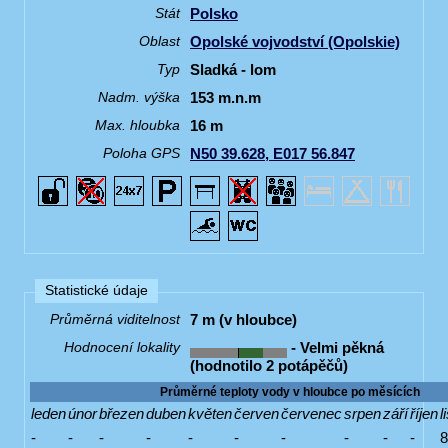
Polsko
Stát
Opolské vojvodství (Opolskie)
Oblast
Sladká - lom
Typ
153 m.n.m
Nadm. výška
16 m
Max. hloubka
N50 39.628, E017 56.847
Poloha GPS
Statistické údaje
7 m (v hloubce)
Průměrná viditelnost
- Velmi pěkná
Hodnocení lokality
(hodnotilo 2 potápěčů)
Průměrné teploty vody v hloubce po měsících
leden
únor
březen
duben
květen
červen
červenec
srpen
září
říjen
l
-
-
-
-
-
-
-
-
-
-