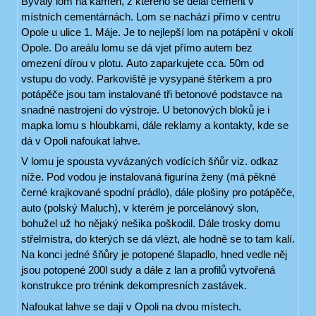
Bývalý lom na kamen, z kterého se dělal cement v
místních cementárnách. Lom se nachází přímo v centru
Opole u ulice 1. Máje. Je to nejlepší lom na potápění v okolí
Opole. Do areálu lomu se dá vjet přímo autem bez
omezení dírou v plotu. Auto zaparkujete cca. 50m od
vstupu do vody. Parkoviště je vysypané štěrkem a pro
potápěče jsou tam instalované tři betonové podstavce na
snadné nastrojení do výstroje. U betonových bloků je i
mapka lomu s hloubkami, dále reklamy a kontakty, kde se
dá v Opoli nafoukat lahve.
V lomu je spousta vyvázaných vodících šňůr viz. odkaz
níže. Pod vodou je instalovaná figurína ženy (má pěkné
černé krajkované spodní prádlo), dále plošiny pro potápěče,
auto (polský Maluch), v kterém je porcelánový slon,
bohužel už ho nějaký nešika poškodil. Dále trosky domu
střelmistra, do kterých se dá vlézt, ale hodně se to tam kalí.
Na konci jedné šňůry je potopené šlapadlo, hned vedle něj
jsou potopené 200l sudy a dále z lan a profilů vytvořená
konstrukce pro trénink dekompresních zastávek.
Nafoukat lahve se dají v Opoli na dvou místech.