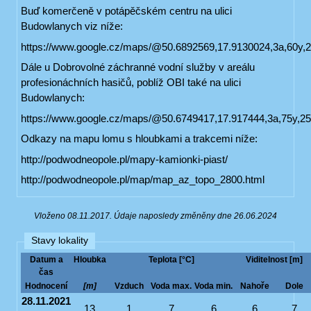
Buď komerčeně v potápěčském centru na ulici
Budowlanych viz níže:
https://www.google.cz/maps/@50.6892569,17.9130024,3a,60y,
Dále u Dobrovolné záchranné vodní služby v areálu
profesionáchních hasičů, poblíž OBI také na ulici
Budowlanych:
https://www.google.cz/maps/@50.6749417,17.917444,3a,75y,2
Odkazy na mapu lomu s hloubkami a trakcemi níže:
http://podwodneopole.pl/mapy-kamionki-piast/
http://podwodneopole.pl/map/map_az_topo_2800.html
Vloženo 08.11.2017. Údaje naposledy změněny dne 26.06.2024
Stavy lokality
Datum a
Hloubka
Teplota [°C]
Viditelnost [m]
čas
Hodnocení
[m]
Vzduch
Voda max.
Voda min.
Nahoře
Dole
28.11.2021
13
1
7
6
6
7