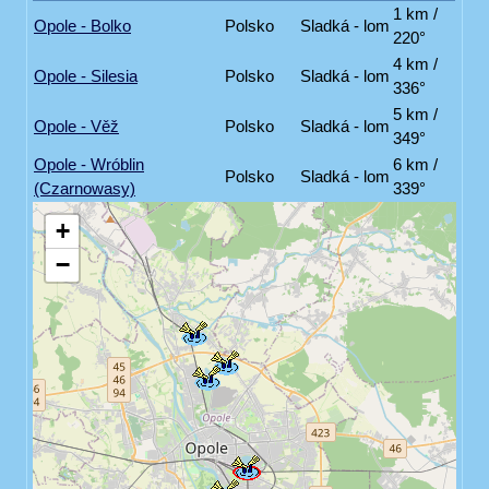
1 km /
Opole - Bolko
Polsko
Sladká - lom
220°
4 km /
Opole - Silesia
Polsko
Sladká - lom
336°
5 km /
Opole - Věž
Polsko
Sladká - lom
349°
Opole - Wróblin
6 km /
Polsko
Sladká - lom
(Czarnowasy)
339°