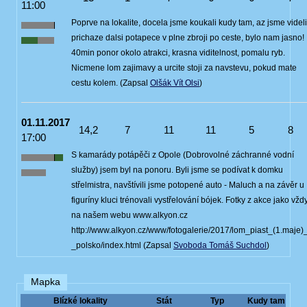
11:00
Poprve na lokalite, docela jsme koukali kudy tam, az jsme videli
prichaze dalsi potapece v plne zbroji po ceste, bylo nam jasno!
40min ponor okolo atrakci, krasna viditelnost, pomalu ryb.
Nicmene lom zajimavy a urcite stoji za navstevu, pokud mate
cestu kolem. (Zapsal
Olšák Vít Olsi
)
01.11.2017
14,2
7
11
11
5
8
17:00
S kamarády potápěči z Opole (Dobrovolné záchranné vodní
služby) jsem byl na ponoru. Byli jsme se podívat k domku
střelmistra, navštívili jsme potopené auto - Maluch a na závěr u
figuríny kluci trénovali vystřelování bójek. Fotky z akce jako vžd
na našem webu www.alkyon.cz
http://www.alkyon.cz/www/fotogalerie/2017/lom_piast_(1.maje)
_polsko/index.html (Zapsal
Svoboda Tomáš Suchdol
)
Mapka
Blízké lokality
Stát
Typ
Kudy tam