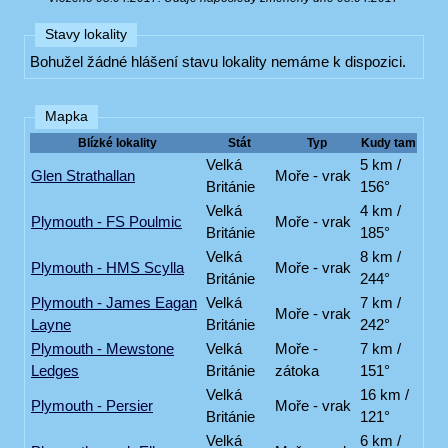
Stavy lokality
Bohužel žádné hlášení stavu lokality nemáme k dispozici.
Mapka
Blízké lokality
Stát
Typ
Kudy tam
Velká
5 km /
Glen Strathallan
Moře - vrak
Británie
156°
Velká
4 km /
Plymouth - FS Poulmic
Moře - vrak
Británie
185°
Velká
8 km /
Plymouth - HMS Scylla
Moře - vrak
Británie
244°
Plymouth - James Eagan
Velká
7 km /
Moře - vrak
Layne
Británie
242°
Plymouth - Mewstone
Velká
Moře -
7 km /
Ledges
Británie
zátoka
151°
Velká
16 km /
Plymouth - Persier
Moře - vrak
Británie
121°
Velká
6 km /