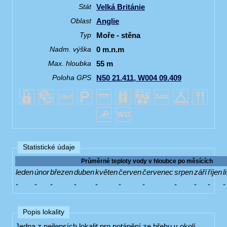
Velká Británie
Stát
Anglie
Oblast
Moře - stěna
Typ
0 m.n.m
Nadm. výška
55 m
Max. hloubka
N50 21.411, W004 09.409
Poloha GPS
Statistické údaje
Průměrné teploty vody v hloubce po měsících
leden
únor
březen
duben
květen
červen
červenec
srpen
září
říjen
l
-
-
-
-
-
-
-
-
-
-
-
Popis lokality
Jedna z nejlepsích lokalit pro potápění ze břehu v okolí