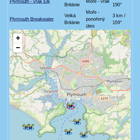
Plymouth - vrak Elk
Moře - vrak
Británie
190°
Moře -
Velká
3 km /
Plymouth Breakwater
ponořený
Británie
159°
útes