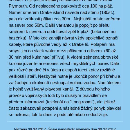
Plymouth. Od neplaceného parkovistě cca 100 na pláž.
Náměr směrem Drake island navede nad stěnu (180st.),
pata dle velikosti přílivu cca 30m. Nejhlubší místo směrem
na sever pod 50m. Další variantou je popojít po břehu
směrem k severu a dodriftovat zpět k pláži (betonovému
bazénku). Místo kde zahájit návrat vždy spolehlivě označí
kabely, které původně vedly až k Drake Is. Potápění má
smysl jen na slack water mezi přílivem a odlivem. (60 až
30 min před kulminací přílivu). K vidění zejména obrovské
kolonie juvenile anemones všech myslitelných barev. Dále
pak různě po dně či v útesu alespoň tucet kotev rozličné
velikosti i stáří. Nezbytně nutné je ukončit ponor při břehu a
za žádných okolností nestoupat volnou vodou. Nad útesem
je hojně využívaný plavební kanál. Z důvodu hojného
provozu vojenských lodí bylo slušným pravidlem se
předem informovat (telefonát na "Long room"), ale jelikož
často zakazovali potápění a následně žádný pohyb plavidel
se nekonal, tak to dnes v podstatě nikdo nedodržuje.
Vloženo 08.04.2017. Údaje naposledy změněny dne 08.04.2017