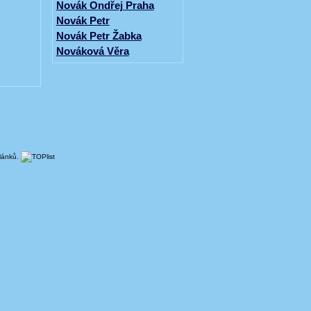
Novák Ondřej Praha
Novák Petr
Novák Petr Žabka
Nováková Věra
článků.