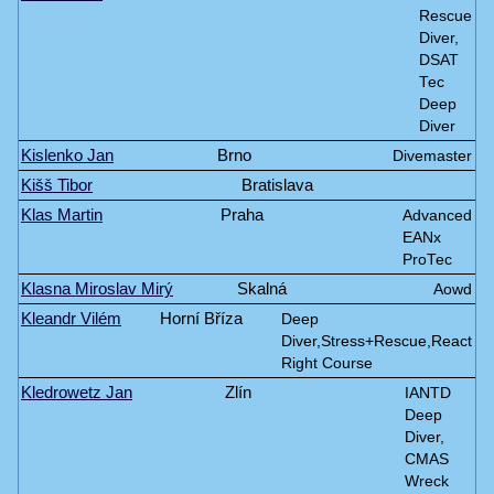
Rescue
Diver,
DSAT
Tec
Deep
Diver
Kislenko Jan
Brno
Divemaster
Kišš Tibor
Bratislava
Klas Martin
Praha
Advanced
EANx
ProTec
Klasna Miroslav Mirý
Skalná
Aowd
Kleandr Vilém
Horní Bříza
Deep
Diver,Stress+Rescue,React
Right Course
Kledrowetz Jan
Zlín
IANTD
Deep
Diver,
CMAS
Wreck