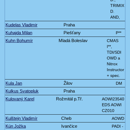
TRIMIX
D.
AND,
Kudelas Vladimir
Praha
Kuhajda Milan
Piešťany
P**
Kuhn Bohumír
Mladá Boleslav
CMAS
I**,
TDI/SDI
OWD a
Nitrox
Instructor
+ spec.
Kula Jan
Žilov
DM
Kulkus Svatopluk
Praha
Kulovaný Karel
Rožmitál p.Tř.
AOWI23540
EDS AOWI
CZ010
Kulštejn Vladimír
Cheb
AOWD
Kún Jožka
Ivančice
PADI -