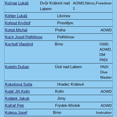
Kočnar Lukáš
Dvůr Králové nad
AOWD,Nitrox,Freediver
Labem
1.
Köhler Lukáš
Litvínov
Kohout Kryštof
Prostějov
Kohút Michal
Praha
AOWD
Koch Josef Pelhřimov
Pelhřimov
Kocholl Vlastimil
Brno
OWD,
AOWD,
DM
PADI
Kojetín Dušan
Ústí nad Labem
PADI
Dive
Master
Kokešová Soňa
Hradec Králové
Kolář Jiří Kolín
Kolín
AOWD
Kolátek Jakub
Jirny
Kolčář Petr
Frýdek-Místek
AOWD
Kolesa Josef
Brno
Instruktor