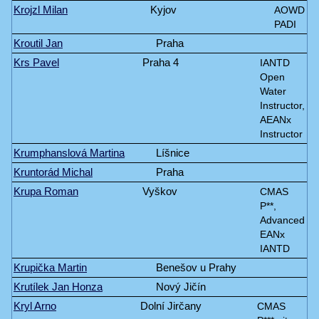
Krojzl Milan
Kyjov
AOWD
PADI
Kroutil Jan
Praha
Krs Pavel
Praha 4
IANTD
Open
Water
Instructor,
AEANx
Instructor
Krumphanslová Martina
Líšnice
Kruntorád Michal
Praha
Krupa Roman
Vyškov
CMAS
P**,
Advanced
EANx
IANTD
Krupička Martin
Benešov u Prahy
Krutílek Jan Honza
Nový Jičín
Kryl Arno
Dolní Jirčany
CMAS