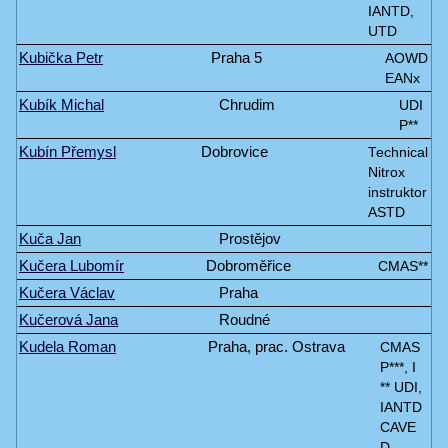
IANTD,
UTD
Kubička Petr
Praha 5
AOWD
EANx
Kubík Michal
Chrudim
UDI
P**
Kubín Přemysl
Dobrovice
Technical
Nitrox
instruktor
ASTD
Kuča Jan
Prostějov
Kučera Lubomír
Dobroměřice
CMAS**
Kučera Václav
Praha
Kučerová Jana
Roudné
Kudela Roman
Praha, prac. Ostrava
CMAS
P***, I
** UDI,
IANTD
CAVE
D.,