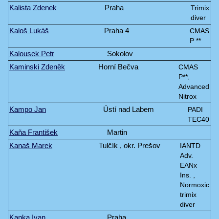
Kalista Zdenek
Praha
Trimix
diver
Kaloš Lukáš
Praha 4
CMAS
P **
Kalousek Petr
Sokolov
Kaminski Zdeněk
Horní Bečva
CMAS
P**,
Advanced
Nitrox
Kampo Jan
Ústí nad Labem
PADI
TEC40
Kaňa František
Martin
Kanaš Marek
Tulčík , okr. Prešov
IANTD
Adv.
EANx
Ins. ,
Normoxic
trimix
diver
Kanka Ivan
Praha