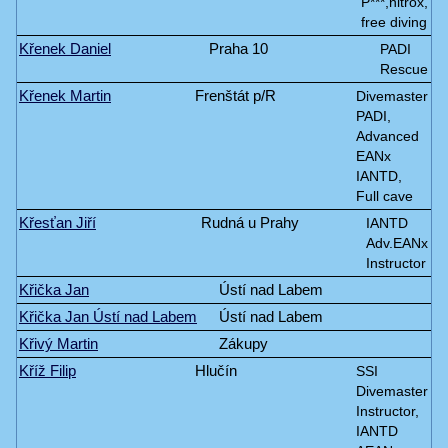
P***,nitrox,
free diving
Křenek Daniel
Praha 10
PADI
Rescue
Křenek Martin
Frenštát p/R
Divemaster
PADI,
Advanced
EANx
IANTD,
Full cave
Křesťan Jiří
Rudná u Prahy
IANTD
Adv.EANx
Instructor
Křička Jan
Ústí nad Labem
Křička Jan Ústí nad Labem
Ústí nad Labem
Křivý Martin
Zákupy
Kříž Filip
Hlučín
SSI
Divemaster
Instructor,
IANTD