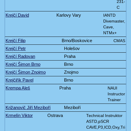
231-
C
Krejčí David
Karlovy Vary
IANTD
Divemaster,
Cave,
NTMx+
Krejčí Filip
Brno/Boskovice
CMAS
Krejčí Petr
Holešov
Krejčí Radovan
Praha
Krejčí Šimon Brno
Brno
Krejčí Šimon Znojmo
Znojmo
Krejčiřík Pavel
Brno
Krempa Aleš
Praha
NAUI
Instructor
Trainer
Križanovič Jiří Meziboří
Meziboří
Krmelín Viktor
Ostrava
Technical Instruktor
ASTD,pSCR
CAVE,P3,ICD,Oxy,Tri