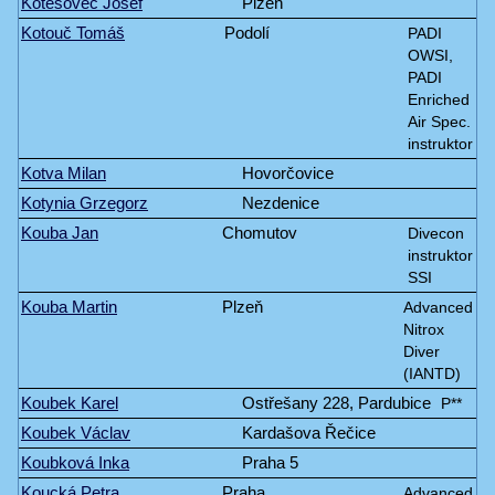
Kotěšovec Josef
Plzeň
Kotouč Tomáš
Podolí
PADI
OWSI,
PADI
Enriched
Air Spec.
instruktor
Kotva Milan
Hovorčovice
Kotynia Grzegorz
Nezdenice
Kouba Jan
Chomutov
Divecon
instruktor
SSI
Kouba Martin
Plzeň
Advanced
Nitrox
Diver
(IANTD)
Koubek Karel
Ostřešany 228, Pardubice
P**
Koubek Václav
Kardašova Řečice
Koubková Inka
Praha 5
Koucká Petra
Praha
Advanced