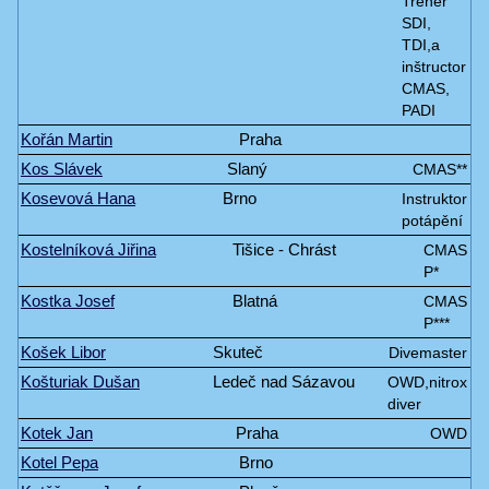
Tréner
SDI,
TDI,a
inštructor
CMAS,
PADI
Kořán Martin
Praha
Kos Slávek
Slaný
CMAS**
Kosevová Hana
Brno
Instruktor
potápění
Kostelníková Jiřina
Tišice - Chrást
CMAS
P*
Kostka Josef
Blatná
CMAS
P***
Košek Libor
Skuteč
Divemaster
Košturiak Dušan
Ledeč nad Sázavou
OWD,nitrox
diver
Kotek Jan
Praha
OWD
Kotel Pepa
Brno