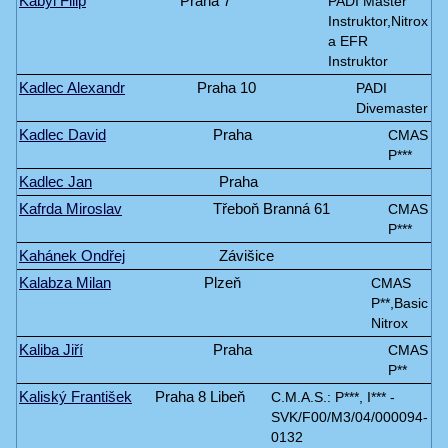
Kabyl Filip
Praha 7
PADI Master
Instruktor,Nitrox
a EFR
Instruktor
Kadlec Alexandr
Praha 10
PADI
Divemaster
Kadlec David
Praha
CMAS
P***
Kadlec Jan
Praha
Kafrda Miroslav
Třeboň Branná 61
CMAS
P***
Kahánek Ondřej
Závišice
Kalabza Milan
Plzeň
CMAS
P**,Basic
Nitrox
Kaliba Jiří
Praha
CMAS
P**
Kaliský František
Praha 8 Libeň
C.M.A.S.: P***, I*** -
SVK/F00/M3/04/000094-
0132