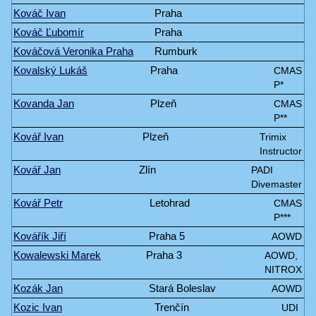
Kováč Ivan
Praha
Kováč Ľubomír
Praha
Kováčová Veronika Praha
Rumburk
Kovalský Lukáš
Praha
CMAS
P*
Kovanda Jan
Plzeň
CMAS
P**
Kovář Ivan
Plzeň
Trimix
Instructor
Kovář Jan
Zlín
PADI
Divemaster
Kovář Petr
Letohrad
CMAS
P***
Kovářík Jiří
Praha 5
AOWD
Kowalewski Marek
Praha 3
AOWD,
NITROX
Kozák Jan
Stará Boleslav
AOWD
Kozic Ivan
Trenčín
UDI