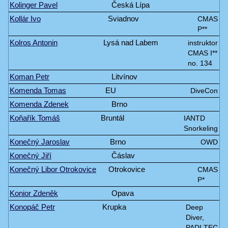
Kolinger Pavel
Česká Lípa
Kollár Ivo
Sviadnov
CMAS
P**
Kolros Antonin
Lysá nad Labem
instruktor
CMAS I**
no. 134
Koman Petr
Litvínov
Komenda Tomas
EU
DiveCon
Komenda Zdenek
Brno
Koňařík Tomáš
Bruntál
IANTD
Snorkeling
Konečný Jaroslav
Brno
OWD
Konečný Jiří
Čáslav
Konečný Libor Otrokovice
Otrokovice
CMAS
P*
Konior Zdeněk
Opava
Konopáč Petr
Krupka
Deep
Diver,
PADI TEC