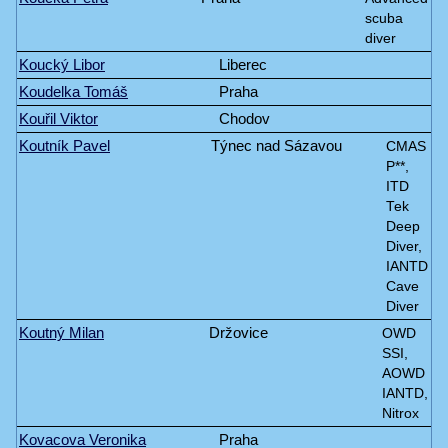
scuba
diver
Koucký Libor
Liberec
Koudelka Tomáš
Praha
Kouřil Viktor
Chodov
Koutník Pavel
Týnec nad Sázavou
CMAS
P**,
ITD
Tek
Deep
Diver,
IANTD
Cave
Diver
Koutný Milan
Držovice
OWD
SSI,
AOWD
IANTD,
Nitrox
Kovacova Veronika
Praha