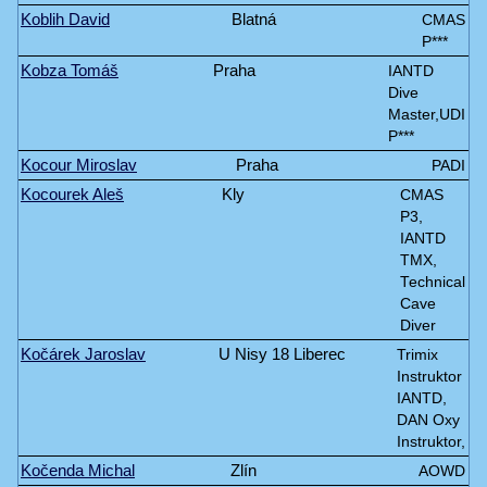
Koblih David
Blatná
CMAS
P***
Kobza Tomáš
Praha
IANTD
Dive
Master,UDI
P***
Kocour Miroslav
Praha
PADI
Kocourek Aleš
Kly
CMAS
P3,
IANTD
TMX,
Technical
Cave
Diver
Kočárek Jaroslav
U Nisy 18 Liberec
Trimix
Instruktor
IANTD,
DAN Oxy
Instruktor,
Kočenda Michal
Zlín
AOWD