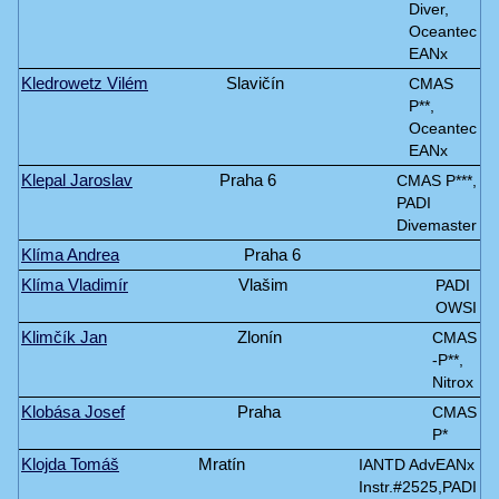
Diver,
Oceantec
EANx
Kledrowetz Vilém
Slavičín
CMAS
P**,
Oceantec
EANx
Klepal Jaroslav
Praha 6
CMAS P***,
PADI
Divemaster
Klíma Andrea
Praha 6
Klíma Vladimír
Vlašim
PADI
OWSI
Klimčík Jan
Zlonín
CMAS
-P**,
Nitrox
Klobása Josef
Praha
CMAS
P*
Klojda Tomáš
Mratín
IANTD AdvEANx
Instr.#2525,PADI