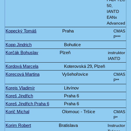
50,
IANTD
EANx
Advanced
Kopecký Tomáš
Praha
CMAS
P***
Kopp Jindrich
Bohutice
Korčák Bohuslav
Plzeň
instruktor
IANTD
Kordová Marcela
Koterovská 29, Plzeň
Korecová Martina
Vyšehořovice
CMAS
P**
Korejs Vladimír
Litvínov
Koreš Jindřich
Praha 6
Koreš Jindřich Praha 6
Praha 6
Korič Michal
Olomouc - Tršice
CMAS
P*
Korim Robert
Bratislava
Instructor