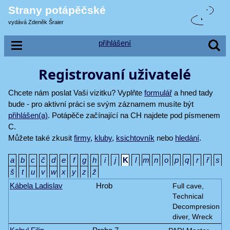
Strany potápěčské
vydává Zdeněk Šraier
přihlášení
Registrovaní uživatelé
Chcete nám poslat Vaši vizitku? Vyplňte
formulář
a hned tady
bude - pro aktivní práci se svým záznamem musíte být
přihlášen(a)
. Potápěče začínající na CH najdete pod písmenem
C.
Můžete také zkusit
firmy
,
kluby
,
ksichtovník
nebo
hledání
.
a
b
c
č
d
e
f
g
h
i
j
K
l
m
n
o
p
q
r
ř
s
š
t
u
v
w
x
y
z
ž
Kábela Ladislav
Hrob
Full cave,
Technical
Decompresion
diver, Wreck