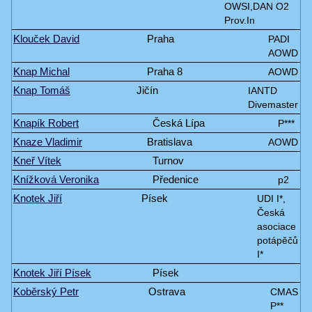
OWSI,DAN O2
Prov.In
Klouček David
Praha
PADI
AOWD
Knap Michal
Praha 8
AOWD
Knap Tomáš
Jičín
IANTD
Divemaster
Knapík Robert
Česká Lípa
P***
Knaze Vladimir
Bratislava
AOWD
Kneř Vítek
Turnov
Knížková Veronika
Předenice
p2
Knotek Jiří
Písek
UDI I*,
Česká
asociace
potápěčů
I*
Knotek Jiří Písek
Písek
Koběrský Petr
Ostrava
CMAS
P**