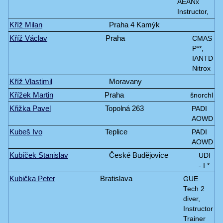
AEANx
Instructor,
Kříž Milan
Praha 4 Kamýk
Kříž Václav
Praha
CMAS
P**,
IANTD
Nitrox
Kříž Vlastimil
Moravany
Křížek Martin
Praha
šnorchl
Křižka Pavel
Topolná 263
PADI
AOWD
Kubeš Ivo
Teplice
PADI
AOWD
Kubíček Stanislav
České Budějovice
UDI
- I *
Kubička Peter
Bratislava
GUE
Tech 2
diver,
Instructor
Trainer