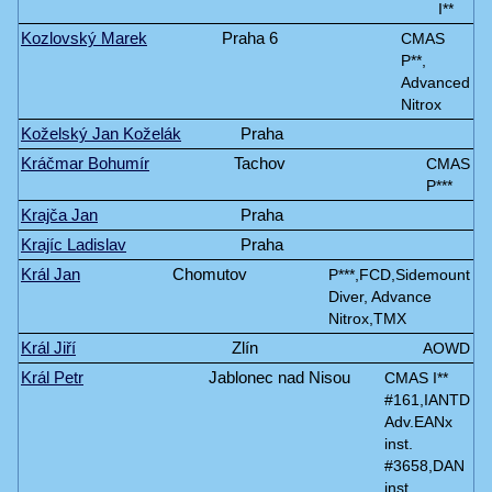
I**
Kozlovský Marek
Praha 6
CMAS
P**,
Advanced
Nitrox
Koželský Jan Koželák
Praha
Kráčmar Bohumír
Tachov
CMAS
P***
Krajča Jan
Praha
Krajíc Ladislav
Praha
Král Jan
Chomutov
P***,FCD,Sidemount
Diver, Advance
Nitrox,TMX
Král Jiří
Zlín
AOWD
Král Petr
Jablonec nad Nisou
CMAS I**
#161,IANTD
Adv.EANx
inst.
#3658,DAN
inst.