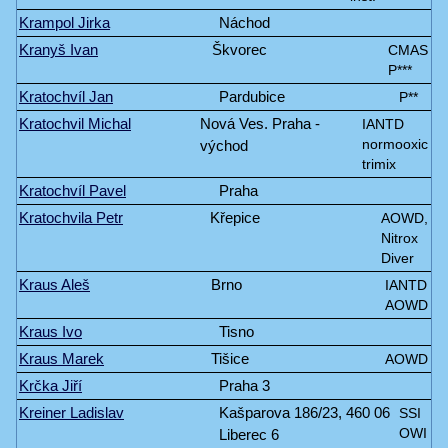
Krampol Jirka
Náchod
Kranyš Ivan
Škvorec
CMAS
P***
Kratochvíl Jan
Pardubice
P**
Kratochvil Michal
Nová Ves. Praha -
IANTD
východ
normooxic
trimix
Kratochvíl Pavel
Praha
Kratochvila Petr
Křepice
AOWD,
Nitrox
Diver
Kraus Aleš
Brno
IANTD
AOWD
Kraus Ivo
Tisno
Kraus Marek
Tišice
AOWD
Krčka Jiří
Praha 3
Kreiner Ladislav
Kašparova 186/23, 460 06
SSI
Liberec 6
OWI