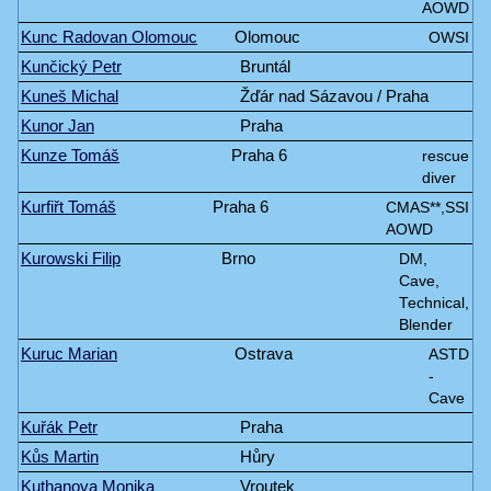
AOWD
Kunc Radovan Olomouc
Olomouc
OWSI
Kunčický Petr
Bruntál
Kuneš Michal
Žďár nad Sázavou / Praha
Kunor Jan
Praha
Kunze Tomáš
Praha 6
rescue
diver
Kurfiřt Tomáš
Praha 6
CMAS**,SSI
AOWD
Kurowski Filip
Brno
DM,
Cave,
Technical,
Blender
Kuruc Marian
Ostrava
ASTD
-
Cave
Kuřák Petr
Praha
Kůs Martin
Hůry
Kuthanova Monika
Vroutek