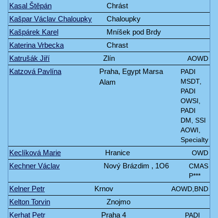
Kasal Štěpán
Chrást
Kašpar Václav Chaloupky
Chaloupky
Kašpárek Karel
Mníšek pod Brdy
Katerina Vrbecka
Chrast
Katrušák Jiří
Zlín
AOWD
Katzová Pavlína
Praha, Egypt Marsa
PADI
Alam
MSDT,
PADI
OWSI,
PADI
DM, SSI
AOWI,
Specialty
Keclíková Marie
Hranice
OWD
Kechner Václav
Nový Brázdim , 1O6
CMAS
P***
Kelner Petr
Krnov
AOWD,BND
Kelton Torvin
Znojmo
Kerhat Petr
Praha 4
PADI