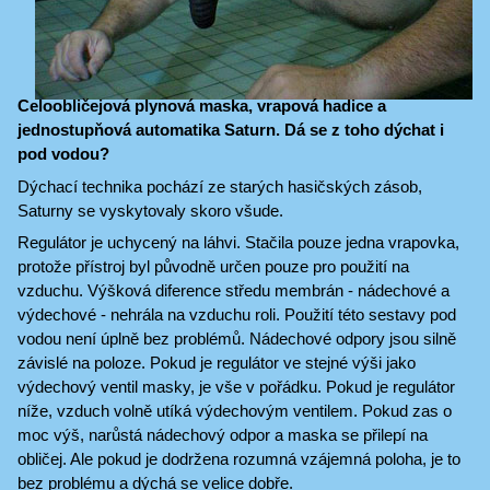
Celoobličejová plynová maska, vrapová hadice a
jednostupňová automatika Saturn. Dá se z toho dýchat i
pod vodou?
Dýchací technika pochází ze starých hasičských zásob,
Saturny se vyskytovaly skoro všude.
Regulátor je uchycený na láhvi. Stačila pouze jedna vrapovka,
protože přístroj byl původně určen pouze pro použití na
vzduchu. Výšková diference středu membrán - nádechové a
výdechové - nehrála na vzduchu roli. Použití této sestavy pod
vodou není úplně bez problémů. Nádechové odpory jsou silně
závislé na poloze. Pokud je regulátor ve stejné výši jako
výdechový ventil masky, je vše v pořádku. Pokud je regulátor
níže, vzduch volně utíká výdechovým ventilem. Pokud zas o
moc výš, narůstá nádechový odpor a maska se přilepí na
obličej. Ale pokud je dodržena rozumná vzájemná poloha, je to
bez problému a dýchá se velice dobře.