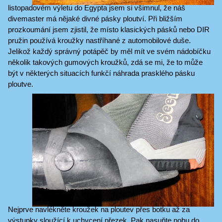
listopadovém výletu do Egypta jsem si všimnul, že náš
divemaster má nějaké divné pásky ploutví. Při bližším
prozkoumání jsem zjistil, že místo klasických pásků nebo DIR
pružin používá kroužky nastříhané z automobilové duše.
Jelikož každý správný potápěč by měl mít ve svém nádobíčku
několik takových gumových kroužků, zdá se mi, že to může
být v některých situacích funkčí náhrada prasklého pásku
ploutve.
Nejprve navlékněte kroužek na ploutev přes botku až za
výstupky sloužící k uchycení přezek. Pak nasuňte nohu do