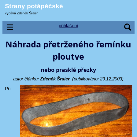
Strany potápěčské
vydává Zdeněk Šraier
přihlášení
Náhrada přetrženého řemínku
ploutve
nebo prasklé přezky
autor článku:
Zdeněk Šraier
(publikováno: 29.12.2003)
Při