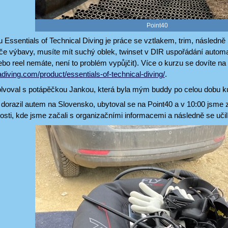
Point40
ssentials of Technical Diving je práce se vztlakem, trim, následně S-
če výbavy, musíte mít suchý oblek, twinset v DIR uspořádání automa
bo reel nemáte, není to problém vypůjčit). Více o kurzu se dovíte na
adiving.com/product/essentials-of-technical-diving/
.
lvoval s potápěčkou Jankou, která byla mým buddy po celou dobu k
dorazil autem na Slovensko, ubytoval se na Point40 a v 10:00 jsme za
sti, kde jsme začali s organizačními informacemi a následně se učili