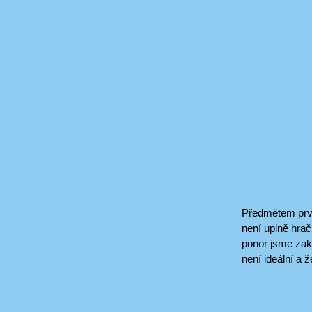
Předmětem první
není uplně hrač
ponor jsme zak
není ideální a ž