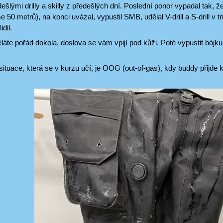
ešlými drilly a skilly z předešlých dní. Poslední ponor vypadal tak, ž
 50 metrů), na konci uvázal, vypustil SMB, udělal V-drill a S-drill v t
idil.
ěláte pořád dokola, doslova se vám vpijí pod kůži. Poté vypustit bójku 
situace, která se v kurzu učí, je OOG (out-of-gas), kdy buddy přijde k