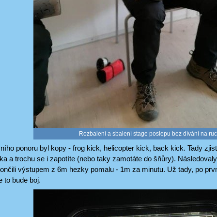
Rozbalení a sbalení stage poslepu bez dívání na ru
ho ponoru byl kopy - frog kick, helicopter kick, back kick. Tady zji
ka a trochu se i zapotíte (nebo taky zamotáte do šňůry). Následovaly
ončili výstupem z 6m hezky pomalu - 1m za minutu. Už tady, po prvn
e to bude boj.