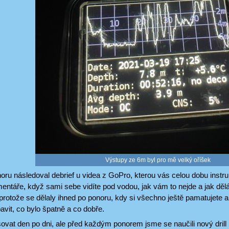
Výstupy ze 6m byl pro mě velký oříšek
u následoval debrief u videa z GoPro, kterou vás celou dobu instruk
entáře, když sami sebe vidíte pod vodou, jak vám to nejde a jak dělát
protože se dělaly ihned po ponoru, kdy si všechno ještě pamatujete 
vit, co bylo špatně a co dobře.
vat den po dni, ale před každým ponorem jsme se naučili nový drill ne