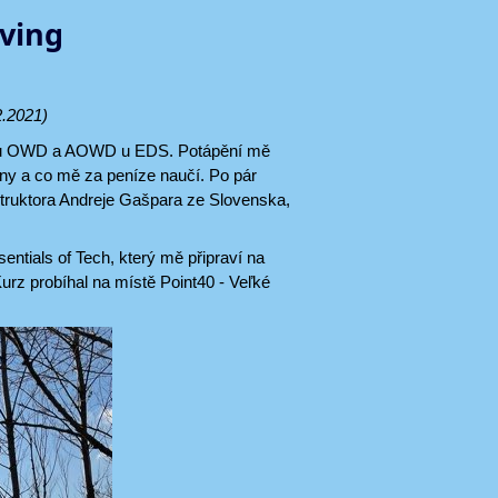
iving
2.2021)
sebou OWD a AOWD u EDS. Potápění mě
eny a co mě za peníze naučí. Po pár
struktora Andreje Gašpara ze Slovenska,
entials of Tech, který mě připraví na
Kurz probíhal na místě Point40 - Veľké