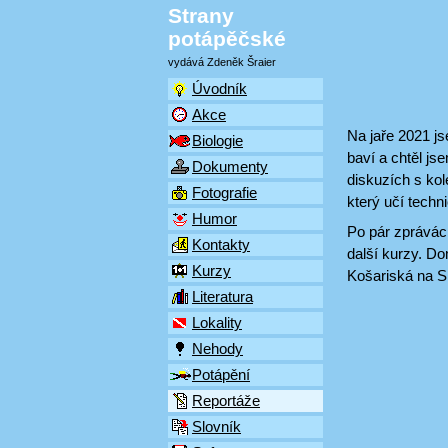
Strany
potápěčské
vydává Zdeněk Šraier
Úvodník
Akce
Na jaře 2021 j
Biologie
baví a chtěl js
Dokumenty
diskuzích s ko
Fotografie
který učí techn
Humor
Po pár zprávách
Kontakty
další kurzy. Do
Kurzy
Košariská na Sl
Literatura
Lokality
Nehody
Potápění
Reportáže
Slovník