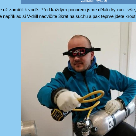
Základní výstroj
už zamířili k vodě. Před každým ponorem jsme dělali dry-run - vše,
například si V-drill nacvičíte 3krát na suchu a pak teprve jdete krouti