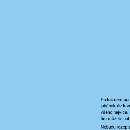
Po každém ponor
jakéhokoliv kom
všeho nejvíce, 
tím můžete poba
Nebudu rozepiso