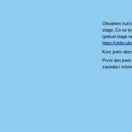
Obsahem kurzu E
stage. Co se tý
(pokud stage ne
https://utdscub
Kurz jsem abso
První den jsem 
zasedací místno