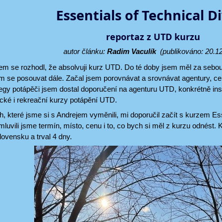
Essentials of Technical D
reportaz z UTD kurzu
autor článku:
Radim Vaculík
(publikováno: 20.1
sem se rozhodl, že absolvuji kurz UTD. Do té doby jsem měl za 
em se posouvat dále. Začal jsem porovnávat a srovnávat agentury, c
legy potápěči jsem dostal doporučení na agenturu UTD, konkrétně in
ické i rekreační kurzy potápění UTD.
, které jsme si s Andrejem vyměnili, mi doporučil začít s kurzem Ess
mluvili jsme termín, místo, cenu i to, co bych si měl z kurzu odnést. 
ovensku a trval 4 dny.