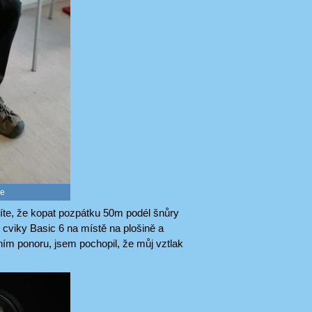
ce
stíte, že kopat pozpátku 50m podél šnůry
 cviky Basic 6 na místě na plošině a
ím ponoru, jsem pochopil, že můj vztlak