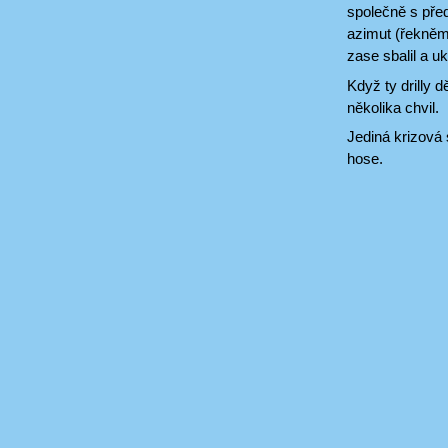
společně s před
azimut (řekněme
zase sbalil a ukl
Když ty drilly d
několika chvil.
Jediná krizová 
hose.