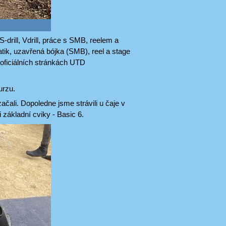
drill, Vdrill, práce s SMB, reelem a
tik, uzavřená bójka (SMB), reel a stage
 oficiálních stránkách UTD
urzu.
čali. Dopoledne jsme strávili u čaje v
 základní cviky - Basic 6.