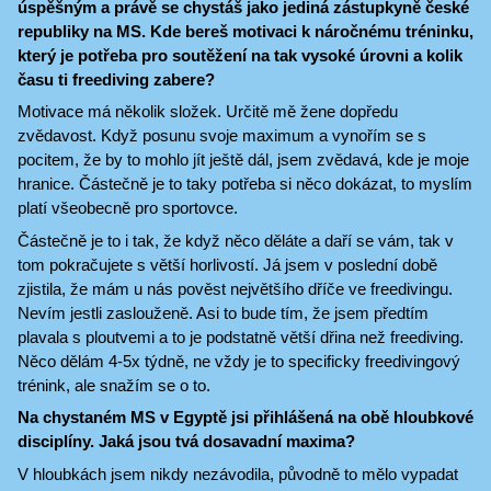
úspěšným a právě se chystáš jako jediná zástupkyně české
republiky na MS. Kde bereš motivaci k náročnému tréninku,
který je potřeba pro soutěžení na tak vysoké úrovni a kolik
času ti freediving zabere?
Motivace má několik složek. Určitě mě žene dopředu
zvědavost. Když posunu svoje maximum a vynořím se s
pocitem, že by to mohlo jít ještě dál, jsem zvědavá, kde je moje
hranice. Částečně je to taky potřeba si něco dokázat, to myslím
platí všeobecně pro sportovce.
Částečně je to i tak, že když něco děláte a daří se vám, tak v
tom pokračujete s větší horlivostí. Já jsem v poslední době
zjistila, že mám u nás pověst největšího dříče ve freedivingu.
Nevím jestli zaslouženě. Asi to bude tím, že jsem předtím
plavala s ploutvemi a to je podstatně větší dřina než freediving.
Něco dělám 4-5x týdně, ne vždy je to specificky freedivingový
trénink, ale snažím se o to.
Na chystaném MS v Egyptě jsi přihlášená na obě hloubkové
disciplíny. Jaká jsou tvá dosavadní maxima?
V hloubkách jsem nikdy nezávodila, původně to mělo vypadat