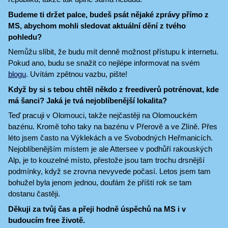
Budeme ti držet palce, budeš psát nějaké zprávy přímo z
MS, abychom mohli sledovat aktuální dění z tvého
pohledu?
Nemůžu slíbit, že budu mít denně možnost přístupu k internetu.
Pokud ano, budu se snažit co nejlépe informovat na svém
blogu
. Uvítám zpětnou vazbu, pište!
Když by si s tebou chtěl někdo z freediverů potrénovat, kde
má šanci? Jaká je tvá nejoblíbenější lokalita?
Teď pracuji v Olomouci, takže nejčastěji na Olomouckém
bazénu. Kromě toho taky na bazénu v Přerově a ve Zlíně. Přes
léto jsem často na Výklekách a ve Svobodných Heřmanicích.
Nejoblíbenějším místem je ale Attersee v podhůří rakouských
Alp, je to kouzelné místo, přestože jsou tam trochu drsnější
podmínky, když se zrovna nevyvede počasí. Letos jsem tam
bohužel byla jenom jednou, doufám že příští rok se tam
dostanu častěji.
Děkuji za tvůj čas a přeji hodně úspěchů na MS i v
budoucím free životě.