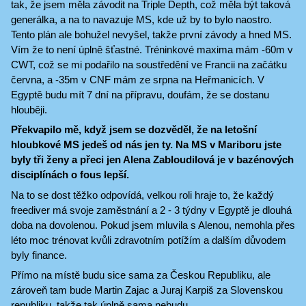
tak, že jsem měla závodit na Triple Depth, což měla být taková
generálka, a na to navazuje MS, kde už by to bylo naostro.
Tento plán ale bohužel nevyšel, takže první závody a hned MS.
Vím že to není úplně šťastné. Tréninkové maxima mám -60m v
CWT, což se mi podařilo na soustředění ve Francii na začátku
června, a -35m v CNF mám ze srpna na Heřmanicích. V
Egyptě budu mít 7 dní na přípravu, doufám, že se dostanu
hlouběji.
Překvapilo mě, když jsem se dozvěděl, že na letošní
hloubkové MS jedeš od nás jen ty. Na MS v Mariboru jste
byly tři ženy a přeci jen Alena Zabloudilová je v bazénových
disciplínách o fous lepší.
Na to se dost těžko odpovídá, velkou roli hraje to, že každý
freediver má svoje zaměstnání a 2 - 3 týdny v Egyptě je dlouhá
doba na dovolenou. Pokud jsem mluvila s Alenou, nemohla přes
léto moc trénovat kvůli zdravotním potížím a dalším důvodem
byly finance.
Přímo na místě budu sice sama za Českou Republiku, ale
zároveň tam bude Martin Zajac a Juraj Karpiš za Slovenskou
republiku, takže tak úplně sama nebudu.