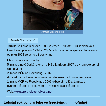
Jarmila Slovenčíková
Jarmila Slovenčíková
Jarmila se narodila v roce 1980. V letech 1990 až 1993 se věnovala
klasickému plavání, 1994 až 2005 rychlostnímu potápění s ploutvemi a
od roku 2004 se věnuje freedivingu.
Hlavní sportovní úspěchy:
5. místo a nový český rekord na MS v Mariboru 2007 v dynamické apnoi
s ploutvemi
2. místo MČR ve Freedivingu 2007
-60 metrů - osobní a neoficiální národní rekord v konstantní zátěži
1. místo MČR ve Freedivingu 2006 (Absolutní vítěz, 1. místo v
dynamické apnoi s ploutvemi, 1. místo ve statické apnoi)
Web:
www.jarca-slovencikova.net
Letošní rok byl pro tebe ve freedivingu mimořádně