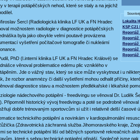
y v terapii potápěčských nehod, které se staly a na jejichž
odílel.
Souvisej
iroslav Šercl (Radiologická klinika LF UK a FN Hradec
Lokalita H
KSP C21 
noval možnostem radiologie v diagnostice potápěčských
Reportáž 
ednáška byla jako obvykle velmi poutavě provázena
Reportáž 
mentací vyšetření počítačové tomografie či nukleární
Reportáž 
zonance.
Reportáž 
Reportáž 
il, PhD (I.interní klinika LF UK a FN Hradec Králové) se
ednášce věnoval problematice edému plic vzniklého v
otápěním. Jde o vážný stav, který se sice může vyskytnout i u někter
, že rozbor anamnézy či další vyšetření mohou odhalit příčiny, které
ěnoval diagnostice stavu a možnostem předlékařské i lékařské pomo
ziologie nádechového potápění - freedivingu se věnoval Dr. Luděk Šef
. Připomněl historický vývoj freedivingu a poté se podrobně věnoval
žňují dobře trénovaným sportovcům si užít i relativně delší časové 
lematice technického potápění a novinkám v kardiopulmonální resusc
ůžička (Zdravotnická záchranná služba Jihomoravského kraje, Znoj
rými se technické potápění liší od běžných sportovně rekreačních akti
avům, které s sebou technické potápění přináší. Společně jsme pak 