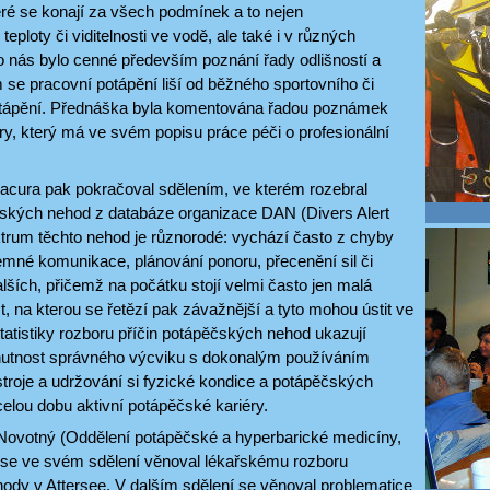
eré se konají za všech podmínek a to nejen
teploty či viditelnosti ve vodě, ale také i v různých
o nás bylo cenné především poznání řady odlišností a
m se pracovní potápění liší od běžného sportovního či
tápění. Přednáška byla komentována řadou poznámek
y, který má ve svém popisu práce péči o profesionální
cura pak pokračoval sdělením, ve kterém rozebral
čských nehod z databáze organizace DAN (Divers Alert
trum těchto nehod je různorodé: vychází často z chyby
emné komunikace, plánování ponoru, přecenění sil či
lších, přičemž na počátku stojí velmi často jen malá
t, na kterou se řetězí pak závažnější a tyto mohou ústit ve
Statistiky rozboru příčin potápěčských nehod ukazují
utnost správného výcviku s dokonalým používáním
troje a udržování si fyzické kondice a potápěčských
elou dobu aktivní potápěčské kariéry.
ovotný (Oddělení potápěčské a hyperbarické medicíny,
e ve svém sdělení věnoval lékařskému rozboru
ody v Attersee. V dalším sdělení se věnoval problematice