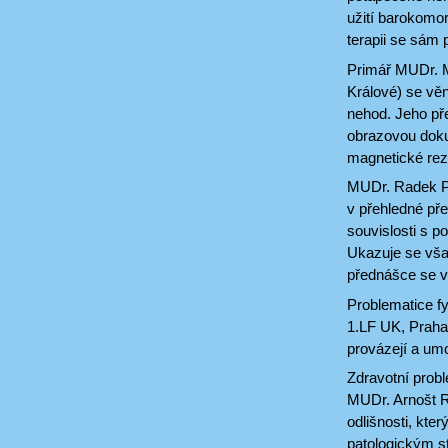
užití barokomor
terapii se sám p
Primář MUDr. M
Králové) se vě
nehod. Jeho př
obrazovou doku
magnetické re
MUDr. Radek Pud
v přehledné př
souvislosti s p
Ukazuje se však
přednášce se v
Problematice fy
1.LF UK, Praha)
provázejí a umo
Zdravotní prob
MUDr. Arnošt R
odlišnosti, kte
patologickým st