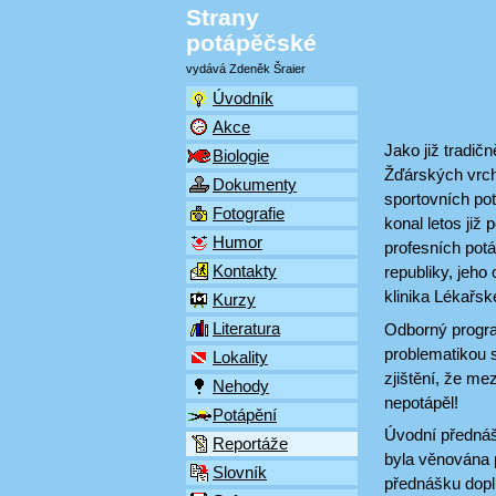
Strany
potápěčské
vydává Zdeněk Šraier
Úvodník
Akce
Jako již tradič
Biologie
Žďárských vrch
Dokumenty
sportovních po
Fotografie
konal letos již
Humor
profesních pot
Kontakty
republiky, jeho 
klinika Lékařsk
Kurzy
Literatura
Odborný program
problematikou s
Lokality
zjištění, že me
Nehody
nepotápěl!
Potápění
Úvodní přednáš
Reportáže
byla věnována 
Slovník
přednášku dopl