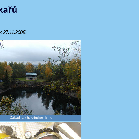
kařů
: 27.11.2008)
Základna v holetínském lomu