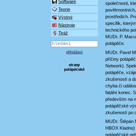
Software
společnosti, kt
Teorie
povětrnostních, 
prostředích. Pr
Výstroj
specifik, který
Nástroje
technického po
Tiráž
MUDr. P. Macur
potápěče.
MUDr. Pavel Ma
přihlášení
příčiny potápě
Network). Spek
potápěče, vzáj
zkušeností a da
chyba či událos
fatální konec. 
především na n
potápěčské výs
zkušeností po c
MUDr. Štěpán N
HBOX Kladno) s
potápěčské neh