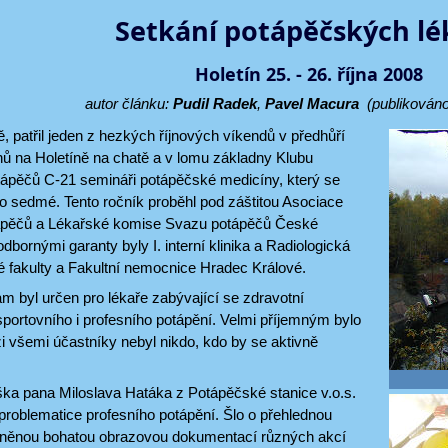
Setkání potápěčských lé
Holetín 25. - 26. října 2008
autor článku:
Pudil Radek
,
Pavel Macura
(publikováno
ně, patřil jeden z hezkých říjnových víkendů v předhůří
ů na Holetíně na chatě a v lomu základny Klubu
tápěčů C-21 semináři potápěčské medicíny, který se
 po sedmé. Tento ročník proběhl pod záštitou Asociace
ápěčů a Lékařské komise Svazu potápěčů České
odbornými garanty byly I. interní klinika a Radiologická
é fakulty a Fakultní nemocnice Hradec Králové.
 byl určen pro lékaře zabývající se zdravotní
portovního i profesního potápění. Velmi příjemným bylo
zi všemi účastníky nebyl nikdo, kdo by se aktivně
ka pana Miloslava Hatáka z Potápěčské stanice v.o.s.
problematice profesního potápění. Šlo o přehlednou
něnou bohatou obrazovou dokumentací různých akcí