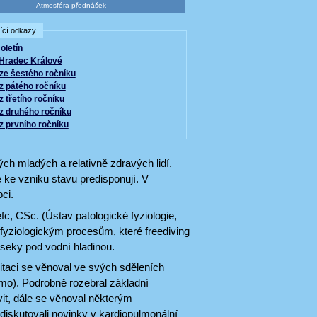
Atmosféra přednášek
ící odkazy
oletín
Hradec Králové
ze šestého ročníku
z pátého ročníku
z třetího ročníku
z druhého ročníku
z prvního ročníku
ých mladých a relativně zdravých lidí.
 ke vzniku stavu predisponují. V
ci.
c, CSc. (Ústav patologické fyziologie,
 fyziologickým procesům, které freediving
úseky pod vodní hladinou.
itaci se věnoval ve svých sděleních
mo). Podrobně rozebral základní
vit, dále se věnoval některým
diskutovali novinky v kardiopulmonální