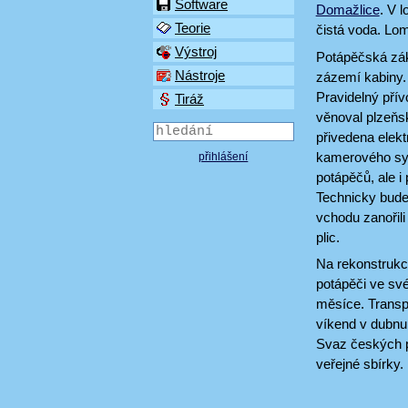
Software
Domažlice
. V 
Teorie
čistá voda. Lom
Výstroj
Potápěčská zák
Nástroje
zázemí kabiny.
Pravidelný přív
Tiráž
věnoval plzeňs
přivedena elekt
kamerového sys
přihlášení
potápěčů, ale i
Technicky bude
vchodu zanořili
plic.
Na rekonstrukci
potápěči ve sv
měsíce. Transpo
víkend v dubnu
Svaz českých p
veřejné sbírky.