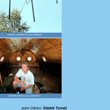
Kabina zavěšená pod jeřábem
Interiér kabiny po vyzdvižení
autor článku:
Sládek Tomáš