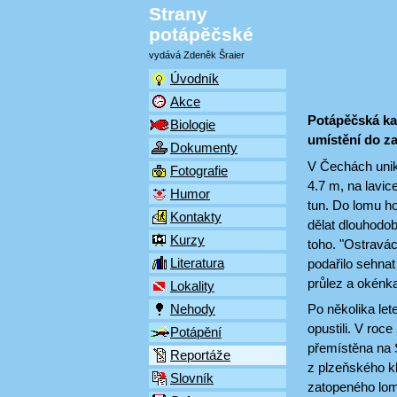
Strany
potápěčské
vydává Zdeněk Šraier
Úvodník
Akce
Potápěčská kab
Biologie
umístění do z
Dokumenty
V Čechách unik
Fotografie
4.7 m, na lavic
Humor
tun. Do lomu ho
Kontakty
dělat dlouhodob
Kurzy
toho. "Ostravá
Literatura
podařilo sehnat
průlez a okénka
Lokality
Po několika let
Nehody
opustili. V roc
Potápění
přemístěna na S
Reportáže
z plzeňského k
Slovník
zatopeného lo