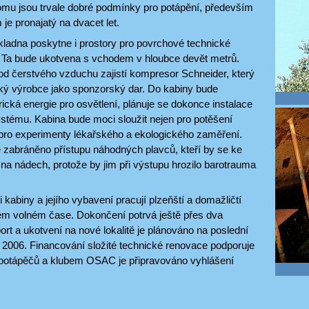
lomu jsou trvale dobré podmínky pro potápění, především
 je pronajatý na dvacet let.
ladna poskytne i prostory pro povrchové technické
 Ta bude ukotvena s vchodem v hloubce devět metrů.
od čerstvého vzduchu zajistí kompresor Schneider, který
ký výrobce jako sponzorský dar. Do kabiny bude
rická energie pro osvětlení, plánuje se dokonce instalace
tému. Kabina bude moci sloužit nejen pro potěšení
 pro experimenty lékařského a ekologického zaměření.
 zabráněno přístupu náhodných plavců, kteří by se ke
 na nádech, protože by jim při výstupu hrozilo barotrauma
 kabiny a jejího vybavení pracují plzeňští a domažličtí
ém volném čase. Dokončení potrvá ještě přes dva
rt a ukotvení na nové lokalitě je plánováno na poslední
 2006. Financování složité technické renovace podporuje
otápěčů a klubem OSAC je připravováno vyhlášení