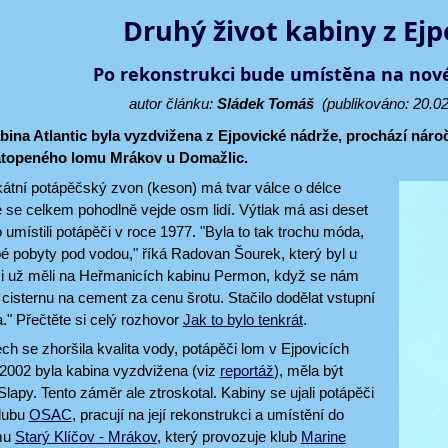
Druhý život kabiny z Ejp
Po rekonstrukci bude umístěna na nové
autor článku:
Sládek Tomáš
(publikováno: 20.02
ina Atlantic byla vyzdvižena z Ejpovické nádrže, prochází náročn
atopeného lomu Mrákov u Domažlic.
átní potápěčský zvon (keson) má tvar válce o délce
e se celkem pohodlně vejde osm lidí. Výtlak má asi deset
 umístili potápěči v roce 1977. "Byla to tak trochu móda,
é pobyty pod vodou," říká Radovan Šourek, který byl u
ci už měli na Heřmanicích kabinu Permon, když se nám
 cisternu na cement za cenu šrotu. Stačilo dodělat vstupní
." Přečtěte si celý rozhovor
Jak to bylo tenkrát
.
ech se zhoršila kvalita vody, potápěči lom v Ejpovicích
e 2002 byla kabina vyzdvižena (viz
reportáž
), měla být
lapy. Tento záměr ale ztroskotal. Kabiny se ujali potápěči
lubu
OSAC
, pracují na její rekonstrukci a umístění do
mu
Starý Klíčov - Mrákov
, který provozuje klub
Marine