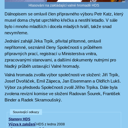
Hlasování na zakládající valné hromadě HDS
Dálnopisem se omluvil člen přípravného výboru Petr Katz, který
musel doma chytat uprchlého křečka a nestihl letadlo. V sále
bylo i mnoho mladších i docela mladých tváří, takže snad
nevymřeme.
Jednání zahájil Jirka Trpík, přivítal přítomné, omluvil
nepřítomné, seznámil členy Společnosti s průběhem
přípravných prací, registrací u Ministerstva vnitra,
zpracovanými stanovami, a dalšími dokumenty nutnými pro
hladký průběh ustavující Valné hromady.
Valná hromada zvolila výbor společnosti ve složení: Jiří Trpík,
Josef Dvořáček, Emil Zápeca, Jan Eisenmann a Oldřich Lukš.
Výbor za předsedu Společnosti zvolil Jiřího Trpíka. Dále byla
zvolena revizní komise ve složení Radovan Šourek, František
Binder a Radek Skramoušský.
Související odkazy
Stanovy HDS
Výzva k založení
HDS z ledna 2008