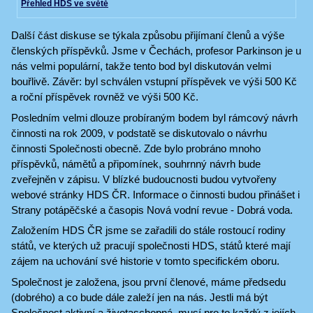
Přehled HDS ve světě
Další část diskuse se týkala způsobu přijímaní členů a výše
členských příspěvků. Jsme v Čechách, profesor Parkinson je u
nás velmi populární, takže tento bod byl diskutován velmi
bouřlivě. Závěr: byl schválen vstupní příspěvek ve výši 500 Kč
a roční příspěvek rovněž ve výši 500 Kč.
Posledním velmi dlouze probíraným bodem byl rámcový návrh
činnosti na rok 2009, v podstatě se diskutovalo o návrhu
činnosti Společnosti obecně. Zde bylo probráno mnoho
příspěvků, námětů a připomínek, souhrnný návrh bude
zveřejněn v zápisu. V blízké budoucnosti budou vytvořeny
webové stránky HDS ČR. Informace o činnosti budou přinášet i
Strany potápěčské a časopis Nová vodní revue - Dobrá voda.
Založením HDS ČR jsme se zařadili do stále rostoucí rodiny
států, ve kterých už pracují společnosti HDS, států které mají
zájem na uchování své historie v tomto specifickém oboru.
Společnost je založena, jsou první členové, máme předsedu
(dobrého) a co bude dále zaleží jen na nás. Jestli má být
Společnost aktivní a životaschopná, musí pro to každý z jejích