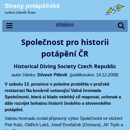
Strany potápěčské
vydává Zdeněk Šraier
přihlášení
Společnost pro historii
potápění ČR
Historical Diving Society Czech Republic
autor článku:
Silvestr Pěkník
(publikováno: 14.12.2008)
V sobotu 13. prosince v poledne proběhla v pražské
restauraci Na kovárně ustavující Valná hromada
Společnosti, která si klade nelehký cíl mapovat, uchovat a
dále rozvíjet bohatou historii českého a slovenského
potápění.
Valnou hromadu svolal přípravný výbor Společnosti ve složení
Petr Katz, Oldřich Lukš, Josef Dvořáček (Ostrava), Jiří Trpík a