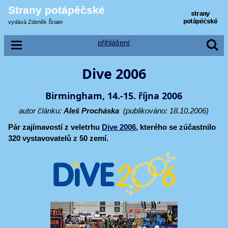
Strany potápěčské
vydává Zdeněk Šraier
přihlášení
Dive 2006
Birmingham, 14.-15. října 2006
autor článku:
Aleš Procháska
(publikováno: 18.10.2006)
Pár zajímavostí z veletrhu
Dive 2006
, kterého se zúčastnilo
320 vystavovatelů z 50 zemí.