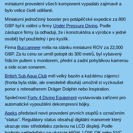
miniaturní provedení všech komponent vypadalo zajímavě a
bylo velice čistě udělané.
Miniaturní jednočinný booster pro potápěčské expedice za 800
GBP byl k vidění u firmy
Under Pressure Diving
. Podle
zástupce firmy (a odhaduji, že i konstruktéra a výrobce v jedné
osobě) byl použitelný i pro kyslík.
Firma
Buccanneer
měla na stánku miniaturní ROV za 22,000
GBP. Za tu cenu se uměl potopit do 300 metrů, byl vybavený
řídicím pultem s monitorem, přední a zadní pohyblivou kamerou
a side scan sonarem.
British Sub Aqua Club
měl velký bazén a každému zájemci
(fronta byla stále, ale snesitelně dlouhá) umožnil si vyzkoušet
ponor s rebreatherem Dräger Dolphin nebo Inspiration.
Společnost
Forty 4 Diving Equipment
vystavovala zařízení pro
automatické vypouštění dekompresní bójky.
Apeks
představil nové provedení prvních stupňů s označením
"status". Regulátory status obsahují digitální manometr který
ukazuje stav středotlaku zprávou na LCD displeji. Podle
hodnoty setředotlaku se ukazuje HIGH, LOW, OK nebo SVC.