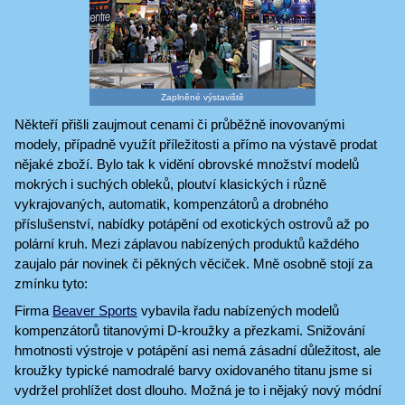
Zaplněné výstaviště
Někteří přišli zaujmout cenami či průběžně inovovanými
modely, případně využít příležitosti a přímo na výstavě prodat
nějaké zboží. Bylo tak k vidění obrovské množství modelů
mokrých i suchých obleků, ploutví klasických i různě
vykrajovaných, automatik, kompenzátorů a drobného
příslušenství, nabídky potápění od exotických ostrovů až po
polární kruh. Mezi záplavou nabízených produktů každého
zaujalo pár novinek či pěkných věciček. Mně osobně stojí za
zmínku tyto:
Firma
Beaver Sports
vybavila řadu nabízených modelů
kompenzátorů titanovými D-kroužky a přezkami. Snižování
hmotnosti výstroje v potápění asi nemá zásadní důležitost, ale
kroužky typické namodralé barvy oxidovaného titanu jsme si
vydržel prohlížet dost dlouho. Možná je to i nějaký nový módní