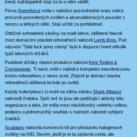
trend, každopádně stojí za to o něm vědět.
Firma
Greenforce
měla v nabídce pozoruhodné tvary velice
precizně provedených svítilen a akumulátorových pouzder z
nerezu a lehkých slitin. Stojí určitě za prohlédnutí.
Obtížně sehnatelné závěsy na malé lahve, oblíbené hlavně
mezi domácími staviteli rebreatherů nabízeli
Lumb Bros.
Pod
názvem "Side lock pony clamp" bylo k dispozici hned několik
typů takových držáků.
Podobné držáky vlastní produkce nabízel
Kent Tooling &
Components
. Ti navíc měli v nabídce kompletní stavebnicovou
kostru rebreatheru z nerez oceli. Zřejmě je domácí stavba
rebreatherů oblíbená leckde po světě.
Každý kolemjdoucí si mohl na stěnu stánku
Shark Alliance
nakreslit žraloka. Spíš než to jsou ale potěšující aktivity této
organizace a také, že měla mezi návštěvníky veletrhu velkou
podporu a jednomyslný souhlas s nutností zabránit vybíjení
žraloků.
Scubapro
nabízela konverzní kit pro přestavbu halogenové
svítilny na HID. Nevím, jestli je to ta správná cesta, ale