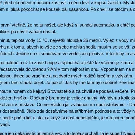
 před ukončením ponoru zastavil a něco lovil v kapse žaketu. Mysle
 jsem si plula pokochat se kousek dál sasankou. Po chvíli se otočím a
první vteřině, že ho tu našel, ale když si sundal automatiku a chtěl p
libek po chvíli váhání dostal.
minut, teplota vody 19 °C, největší hloubka 36 metrů. Výlez z vody m
cha a k tomu, abych to vše ze sebe mohla shodit, musím se se vší zá
hůdcích. Jediné co si sundávám ve vodě jsou ploutve. V těch by to as
a palubě a už to zase houpe a šplouchá a ještě ke všemu je zima a v
představovala dovolenou ? Ani v tom nejhorším snu. Vzpomínám na sv
lenou, ihned se vracíme a na dvoře mých rodičů brečím a vzlykám, 
jsem tam stačila dojet. Já pako!! Jak by mě tam bylo dobře! Pevnina
out a honem do kajuty! Srovnat tělo a za chvíli se podává večeře. P
dezert hrušku. Opékaný brambor je velice chutný. Wendymu kotletka 
akotveni v přístavu. Co nezvládnu já, zvládnou mí spolustolovníci - 
im dostatečně. Jídlo zde dostáváme na stříbrném podnose a to vždy n
o podle počtu lidí u stolu a když si dost nepospíším, je má porce p
vadí.
ce jen čeká ještě příjemná věc a to teplá sprcha!! Ta je super! Nejdřív