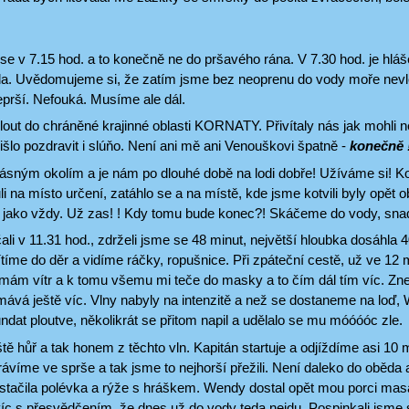
se v 7.15 hod. a to konečně ne do pršavého rána. V 7.30 hod. je hlá
a. Uvědomujeme si, že zatím jsme bez neoprenu do vody moře nevlezl
eprší. Nefouká. Musíme ale dál.
ut do chráněné krajinné oblasti KORNATY. Přivítaly nás jak mohli ne
šlo pozdravit i slúňo. Není ani mě ani Venouškovi špatně -
konečně 
sným okolím a je nám po dlouhé době na lodi dobře! Užíváme si! 
i na místo určení, zatáhlo se a na místě, kde jsme kotvili byly opět o
 jako vždy. Už zas! ! Kdy tomu bude konec?! Skáčeme do vody, snad
li v 11.31 hod., zdrželi jsme se 48 minut, největší hloubka dosáhla 
ítíme do děr a vidíme ráčky, ropušnice. Při zpáteční cestě, už ve 12
mám vítr a k tomu všemu mi teče do masky a to čím dál tím víc. Zne
ává ještě víc. Vlny nabyly na intenzitě a než se dostaneme na loď,
ndat ploutve, několikrát se přitom napil a udělalo se mu móóóóc zle.
ště hůř a tak honem z těchto vln. Kapitán startuje a odjíždíme asi 10
rávíme ve sprše a tak jsme to nejhorší přežili. Není daleko do oběda 
ě stačila polévka a rýže s hráškem. Wendy dostal opět mou porci ma
víc s přesvědčením, že dnes už do vody teda nejdu. Pospinkali jsme s