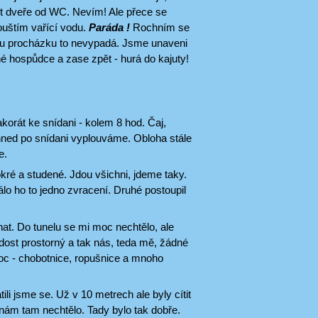
řít dveře od WC. Nevím! Ale přece se
ouštím vařící vodu.
Paráda !
Rochním se
kou procházku to nevypadá. Jsme unaveni
é hospůdce a zase zpět - hurá do kajuty!
korát ke snídani - kolem 8 hod. Čaj,
hned po snídani vyplouváme. Obloha stále
e.
kré a studené. Jdou všichni, jdeme taky.
lo ho to jedno zvracení. Druhé postoupil
hat. Do tunelu se mi moc nechtělo, ale
dost prostorný a tak nás, teda mě, žádné
 moc - chobotnice, ropušnice a mnoho
ili jsme se. Už v 10 metrech ale byly cítit
nám tam nechtělo. Tady bylo tak dobře.