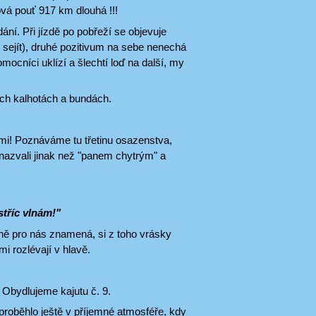
ová pouť 917 km dlouhá !!!
í. Při jízdě po pobřeží se objevuje
 sejít), druhé pozitivum na sebe nenechá
mocníci uklízí a šlechtí loď na další, my
ých kalhotách a bundách.
lými! Poznáváme tu třetinu osazenstva,
enazvali jinak než "panem chytrým" a
říc vlnám!"
tně pro nás znamená, si z toho vrásky
i rozlévají v hlavě.
 Obydlujeme kajutu č. 9.
roběhlo ještě v příjemné atmosféře, kdy