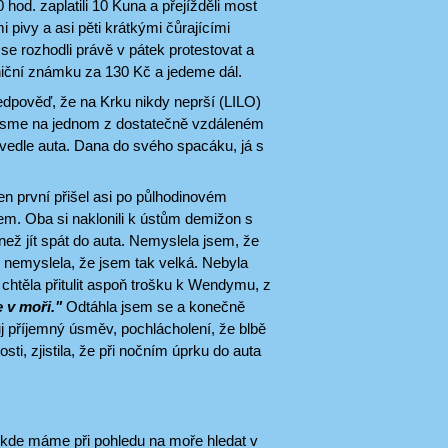
od. zaplatili 10 Kuna a přejížděli most
i pivy a asi pěti krátkými čůrajícími
se rozhodli právě v pátek protestovat a
lniční známku za 130 Kč a jedeme dál.
edpověď, že na Krku nikdy neprší (LILO)
i jsme na jednom z dostatečně vzdáleném
at vedle auta. Dana do svého spacáku, já s
.
en první přišel asi po půlhodinovém
kem. Oba si naklonili k ústům demižon s
 než jít spát do auta. Nemyslela jsem, že
 nemyslela, že jsem tak velká. Nebyla
 chtěla přitulit aspoň trošku k Wendymu, z
 v moři."
Odtáhla jsem se a konečně
ůj příjemný úsměv, pochlácholení, že blbě
i, zjistila, že při nočním úprku do auta
 kde máme při pohledu na moře hledat v