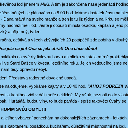
 dřevěnou loď jménem
MIKI
. A tím je zakončena naše jedenácti hodin
zúčastněných je plánováno na 9.00 hod. Máme dostatek času na hledán
 - Dana mává na svého manžela (ten je tu již týden a na Krku se měli
my nacházíme i loď. Ještě jí opouští minulá osádka, kapitán a jeho po
zký a příjemný, týden.
mračná, deštivá a všech zbývajících 20 potápěčů zde pobíhá v dlouh
a jela na jih! Ona se jela ohřát! Ona chce slůňo!
 nalákala na své rty fialovou barvu a kolínka se stala mírně prokřeh
li ve Staré Bašce v květnu letošního roku. Jejich vedoucího jsme n
o nám tedy opravdu nebyl.
ýden! Představa radostné dovolené upadá.
se naloďujeme, vybíráme kajuty a v 10.40 hod.
"AHOJ POBŘEŽÍ! Vst
ti a kapitána vidí v dáli moře neklidné. My však, neznalí co to vlas
k. Huráááá, budou vlny, to bude paráda - spíše takovéto úvahy se m
CHOPÍM SVŮJ OMYL !!!
di a jejího vybavení ponechám na dokonalejších záznamech - fotkách.
í s kapitánem, posádkou, kuchařem, důležitými místnostmi na lodi, p