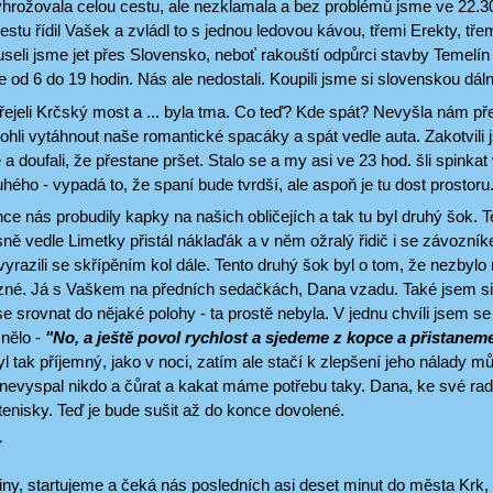
hrožovala celou cestu, ale nezklamala a bez problémů jsme ve 22.30 h
stu řídil Vašek a zvládl to s jednou ledovou kávou, třemi Erekty, třem
eli jsme jet přes Slovensko, neboť rakouští odpůrci stavby Temelín 
e od 6 do 19 hodin. Nás ale nedostali. Koupili jsme si slovenskou dá
ejeli Krčský most a ... byla tma. Co teď? Kde spát? Nevyšla nám př
ohli vytáhnout naše romantické spacáky a spát vedle auta. Zakotvil
e a doufali, že přestane pršet. Stalo se a my asi ve 23 hod. šli spink
ho - vypadá to, že spaní bude tvrdší, ale aspoň je tu dost prostoru
ce nás probudily kapky na našich obličejích a tak tu byl druhý šok. T
ně vedle Limetky přistál náklaďák a v něm ožralý řidič i se závozní
 vyrazili se skřípěním kol dále. Tento druhý šok byl o tom, že nezbylo
ozné. Já s Vaškem na předních sedačkách, Dana vzadu. Také jsem si
 srovnat do nějaké polohy - ta prostě nebyla. V jednu chvíli jsem se
znělo -
"No, a ještě povol rychlost a sjedeme z kopce a přistaneme
l tak příjemný, jako v noci, zatím ale stačí k zlepšení jeho nálady m
nevyspal nikdo a čůrat a kakat máme potřebu taky. Dana, ke své radost
enisky. Teď je bude sušit až do konce dovolené.
í
iny, startujeme a čeká nás posledních asi deset minut do města Krk,