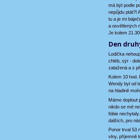
má být podle po
nepůjdu ptát?!
tu a je mi báj
a osvětlených m
Je kolem 21.30 
Den druh
Lodička nehoupe
chléb, sýr - d
zatažená a s p
Kolem 10 hod. 
Wendy byl od té
na hladině moř
Máme doplout pá
nikdo se mě nep
fóbie nechytaly
dalších, pro ná
Ponor trval 53 
vlny, příjemně 