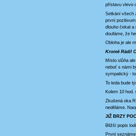
přístavu vlevo
Setkání všech 
první pozitivum
dlouho čekat a 
doufáme, že he
Obloha je ale 
Kromě Rádi! On
Místo slůňa ale
neboť s námi by
sympatický - t
To teda bude t
Kolem 10 hod. 
Zkušená oka Ros
neděláme. Naopa
JIŽ BRZY PO
Bližší popis lo
První seznámen