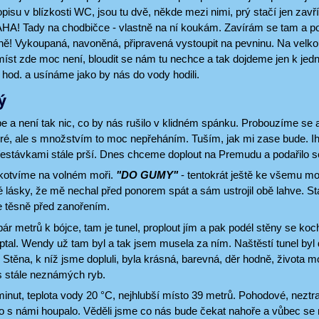
pisu v blízkosti WC, jsou tu dvě, někde mezi nimi, prý stačí jen zav
 AHA! Tady na chodbičce - vlastně na ní koukám. Zavírám se tam a p
ečně! Vykoupaná, navoněná, připravená vystoupit na pevninu. Na vel
íst zde moc není, bloudit se nám tu nechce a tak dojdeme jen k jedn
hod. a usínáme jako by nás do vody hodili.
ý
 a není tak nic, co by nás rušilo v klidném spánku. Probouzíme se a
obré, ale s množstvím to moc nepřeháním. Tuším, jak mi zase bude. I
řestávkami stále prší. Dnes chceme doplout na Premudu a podařilo s
kotvíme na volném moři.
"DO GUMY"
- tentokrát ještě ke všemu mo
 lásky, že mě nechal před ponorem spát a sám ustrojil obě lahve. Stá
e těsně před zanořením.
r metrů k bójce, tam je tunel, proplout jím a pak podél stěny se koc
tal. Wendy už tam byl a tak jsem musela za ním. Naštěstí tunel byl 
. Stěna, k níž jsme dopluli, byla krásná, barevná, děr hodně, života
s stále neznámých ryb.
minut, teplota vody 20 °C, nejhlubší místo 39 metrů. Pohodové, neztrat
to s námi houpalo. Věděli jsme co nás bude čekat nahoře a vůbec se 