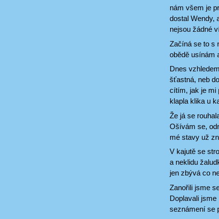
nám všem je pr
dostal Wendy, a
nejsou žádné ví
Začíná se to s 
obědě usínám a
Dnes vzhledem 
šťastná, neb do
cítím, jak je m
klapla klika u k
Že já se rouhal
Ošívám se, odm
mé stavy už zná
V kajutě se str
a neklidu žalud
jen zbývá co ne
Zanořili jsme 
Doplavali jsme k
seznámení se p