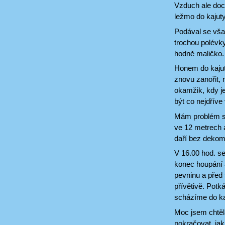
Vzduch ale doc
ležmo do kajuty
Podával se však
trochou polévky
hodně maličko. 
Honem do kajuty
znovu zanořit, 
okamžik, kdy je
být co nejdříve
Mám problém s 
ve 12 metrech a
daří bez dekom
V 16.00 hod. se
konec houpání a
pevninu a před 
přívětivě. Pot
scházíme do ka
Moc jsem chtěla
pokračovat, jak