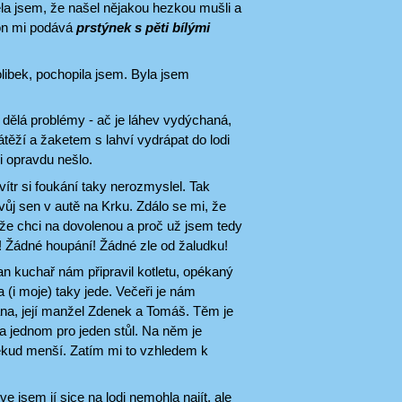
la jsem, že našel nějakou hezkou mušli a
 on mi podává
prstýnek s pěti bílými
olibek, pochopila jsem. Byla jsem
i dělá problémy - ač je láhev vydýchaná,
těží a žaketem s lahví vydrápat do lodi
i opravdu nešlo.
ítr si foukání taky nerozmyslel. Tak
ůj sen v autě na Krku. Zdálo se mi, že
že chci na dovolenou a proč už jsem tedy
! Žádné houpání! Žádné zle od žaludku!
an kuchař nám připravil kotletu, opékaný
(i moje) taky jede. Večeři je nám
Dana, její manžel Zdenek a Tomáš. Těm je
a jednom pro jeden stůl. Na něm je
oněkud menší. Zatím mi to vzhledem k
e jsem jí sice na lodi nemohla najít, ale