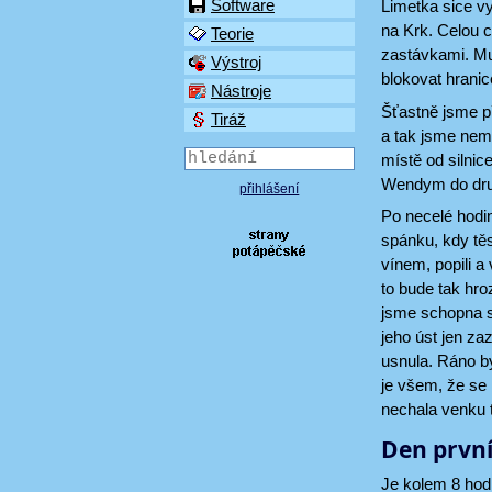
Software
Limetka sice vy
na Krk. Celou ce
Teorie
zastávkami. Mus
Výstroj
blokovat hranic
Nástroje
Šťastně jsme př
Tiráž
a tak jsme nem
místě od silnic
Wendym do druhé
přihlášení
Po necelé hodin
spánku, kdy těs
vínem, popili a
to bude tak hr
jsme schopna se
jeho úst jen za
usnula. Ráno by
je všem, že se 
nechala venku t
Den prvn
Je kolem 8 hod