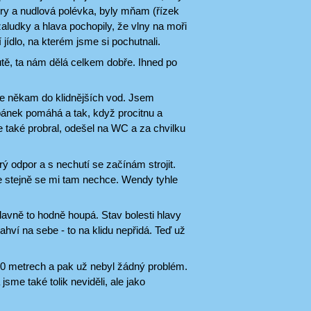
ry a nudlová polévka, byly mňam (řízek
aludky a hlava pochopily, že vlny na moři
jídlo, na kterém jsme si pochutnali.
jutě, ta nám dělá celkem dobře. Ihned po
e někam do klidnějších vod. Jsem
pánek pomáhá a tak, když procitnu a
 také probral, odešel na WC a za chvilku
ý odpor a s nechutí se začínám strojit.
e stejně se mi tam nechce. Wendy tyhle
lavně to hodně houpá. Stav bolesti hlavy
ahví na sebe - to na klidu nepřidá. Teď už
10 metrech a pak už nebyl žádný problém.
jsme také tolik neviděli, ale jako