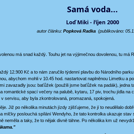
Samá voda...
Loď Miki - říjen 2000
autor článku:
Popková Radka
(publikováno: 05.1
ovolenou má snad každý. Touhu jet na výjimečnou dovolenou, tu má 
každý 12.900 Kč a to nám zaručilo týdenní plavbu do Národního parku
ou, abychom mohli v 10.45 hod. nastartovat naplněnou Limetku a po
mi zavazadly jsou: baťůžek (použili jsme baťůžek na padák), jedna 
a romantické spací večery na palubě, kytaru, 17 piv, trochu jídla na 
í v servisu, aby byla zkontrolovaná, promazaná, spokojená.
je. Již po několika minutách jízdy zjišťujeme, že jí to neudělalo d
a mlčky poslouchá spílání Wendyho, že tato kontrolka ukazuje stav srdc
ě neměla a taky, že to nějak divně táhne. Po několika km už nevydrž
ákama."