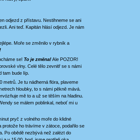
šen odjezd z přístavu. Nestihneme se ani
i. Ani teď. Kapitán hlásí odjezd. Je nám
jlépe. Moře se změnilo v rybník a
!
Kocháme se!
To je změna!
Ale POZOR!
brovské vlny. Celé tělo zevnitř se s námi
 tam bude líp.
40 metrů. Je tu nádherná flóra, plaveme
 metrech hloubky, to s námi pěkně mává.
rvózňuje mě to a už se těším na hladinu.
 Wendy se málem poblinkal, neboť mi u
 minut pryč z volného moře do klidné
a protože ho trávíme v zátoce, podařilo se
sa. Po obědě nezbývá než zalézt do
i a v 15.00 hod. jsme protřeli oka.