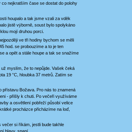
 co nejkratším čase se dostat do polohy
sti houpalo a tak jsme vzali za vděk
alo jistě výborně, soust bylo spolykáno
klou mojí druhou porci.
ejpozději ve tři hodiny bychom se měli
45 hod. se probouzíme a to je ten
se a opět a stále houpe a tak se snažíme
 už myslím, že to nepůjde. Vašek čeká
lota 19 °C, hloubka 37 metrů. Zatím se
 do přístavu Božava. Pro nás to znamená
ni - přišly k chuti. Po večeři využíváme
avby a osvětlení pobřeží působí velice
krátké procházce přicházíme na loď,
večer si říkám, jestli bude takhle
ní hlavy, spaní.