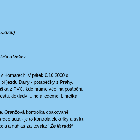
2.2000)
Ráďa a Vašek.
 v Kornatech. V pátek 6.10.2000 si
 příjezdu Dany - potapěčky z Prahy,
taška z PVC, kde máme věci na potápění,
cestu, doklady ... no a jedeme. Limetka
obře. Oranžová kontrolka opakovaně
e auta - je to kontrola elektriky a svítit
ela a nahlas zalitovala:
"Že já radši