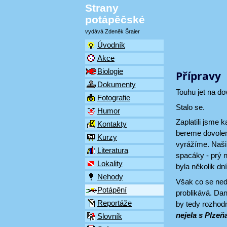
Strany
potápěčské
vydává Zdeněk Šraier
Úvodník
Akce
Biologie
Přípravy
Dokumenty
Touhu jet na d
Fotografie
Stalo se.
Humor
Zaplatili jsme 
Kontakty
bereme dovolen
Kurzy
vyrážíme. Naši
Literatura
spacáky - prý n
Lokality
byla několik dn
Nehody
Však co se nedě
Potápění
problikává. Dan
Reportáže
by tedy rozhodn
nejela s Plzeň
Slovník