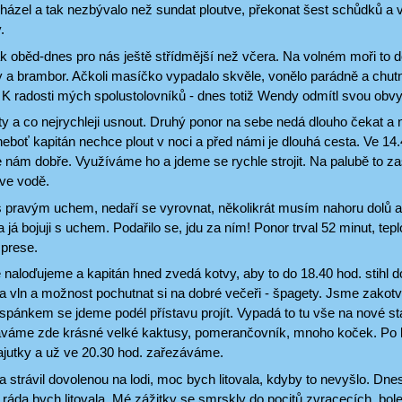
házel a tak nezbývalo než sundat ploutve, překonat šest schůdků a v
.
 oběd-dnes pro nás ještě střídmější než včera. Na volném moři to do
 a brambor. Ačkoli masíčko vypadalo skvěle, vonělo parádně a chutn
K radosti mých spolustolovníků - dnes totiž Wendy odmítl svou obvy
 a co nejrychleji usnout. Druhý ponor na sebe nedá dlouho čekat a n
neboť kapitán nechce plout v noci a před námi je dlouhá cesta. Ve 14.
 nám dobře. Využíváme ho a jdeme se rychle strojit. Na palubě to za
 ve vodě.
pravým uchem, nedaří se vyrovnat, několikrát musím nahoru dolů a
 já bojuji s uchem. Podařilo se, jdu za ním! Ponor trval 52 minut, tep
prese.
 naloďujeme a kapitán hned zvedá kotvy, aby to do 18.40 hod. stihl
 vln a možnost pochutnat si na dobré večeři - špagety. Jsme zakotve
spánkem se jdeme podél přístavu projít. Vypadá to tu vše na nové st
káváme zde krásné velké kaktusy, pomerančovník, mnoho koček. Po 
jutky a už ve 20.30 hod. zařezáváme.
 strávil dovolenou na lodi, moc bych litovala, kdyby to nevyšlo. Dnes 
 ráda bych litovala. Mé zážitky se smrskly do pocitů zvracecích, bole