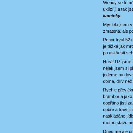
Wendy se téměř
uklízí ji a tak
kamínky
.
Myslela jsem v 
zmatená, ale po
Ponor trval 52 
je těžká jak mr
po asi šesti sc
Hurá! Už jsme n
nějak jsem si 
jedeme na dovo
doma, dřív než 
Rychle převlékn
brambor a jako 
dopřáno jísti z
dobře a tráví j
naskládáno jídl
mému stavu ne
Dnes mě ale pře