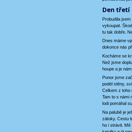
Den třetí
Probudila jsem 
vykoupat. Škod
tu tak dobře. N
Dnes máme vplo
dokonce nás při
Kocháme se krá
Než jsme doplul
houpe a je nám
Ponor jsme zača
podél stěny, sv
Celkem z toho 
Tam to s námi m
lodi pomáhal su
Na palubě je je
zátoky. Cestu t
ho i strávit. M
kajutky a já na