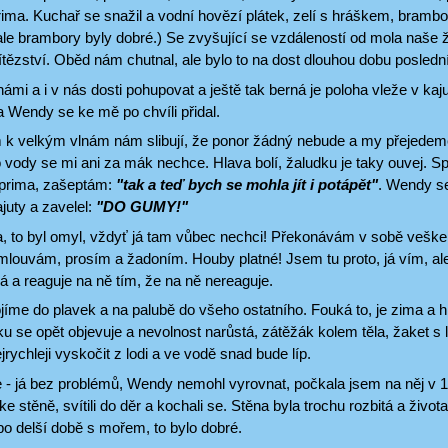
ima. Kuchař se snažil a vodní hovězí plátek, zelí s hráškem, brambo
le brambory byly dobré.) Se zvyšující se vzdáleností od mola naše ž
tězství. Oběd nám chutnal, ale bylo to na dost dlouhou dobu poslední 
námi a i v nás dosti pohupovat a ještě tak berná je poloha vleže v ka
 Wendy se ke mě po chvíli přidal.
k velkým vlnám nám slibují, že ponor žádný nebude a my přejedem
 vody se mi ani za mák nechce. Hlava bolí, žaludku je taky ouvej. S
i prima, zašeptám:
"tak a teď bych se mohla jít i potápět"
. Wendy se
ajuty a zavelel:
"DO GUMY!"
a, to byl omyl, vždyť já tam vůbec nechci! Překonávám v sobě vešker
louvám, prosím a žadoním. Houby platné! Jsem tu proto, já vím, al
 a reaguje na ně tím, že na ně nereaguje.
ojíme do plavek a na palubě do všeho ostatního. Fouká to, je zima a h
ku se opět objevuje a nevolnost narůstá, zátěžák kolem těla, žaket s l
jrychleji vyskočit z lodi a ve vodě snad bude líp.
se - já bez problémů, Wendy nemohl vyrovnat, počkala jsem na něj v 
e stěně, svítili do děr a kochali se. Stěna byla trochu rozbitá a života 
o delší době s mořem, to bylo dobré.