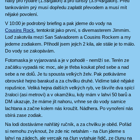
nafty pro rybáře (1.5$/galon) a pro turisty (3.5-4$/galon). Před
tankováním prý musí dopředu zaplatit převodem a musí mít
nějaké povolení.
V 10:00 je podrobný briefing a pak jdeme do vody na
Cousins Rock
, tentokrát jako první, s divemasterem Jimmim.
Loď zakotvila mezi San Salvadorem a Cousins Rockem a my
jedeme zodiakem. Přihodil jsem jejich 2 kila, ale stále je to málo.
Do vody se zakopávám.
Fotomaska je vyjarovaná a je v pohodě - nemlží se. Terén ze
začátku vypadá nic moc, ale je třeba koukat před sebe a nad
sebe a ne dolů. Je tu spousta velkých želv. Pak potkáváme
obrovské hejno barakud a za chvilku druhé. Vidíme také nějaké
ropušnice. Veliká hejna dalších velkých ryb, ve škvíře dva spící
žraloci (asi metroví) a v okamžiku, kdy mám v lahvi 50 barů a
DM ukazuje, že máme jít nahoru, vrhne se do vody samice
lachtana a začne kolem nás kroužit. Nádhera. Po vynoření nás
sbírá zase zodiak.
Na lodi dostáváme nahřátý ručník, a za chvilku je oběd. Pořád
si nemohu zvyknout, že zde nic netahám - na člun jdeme s
lahví na zádech, ale vercajk na člun vytahuje řidič, ze člunu na