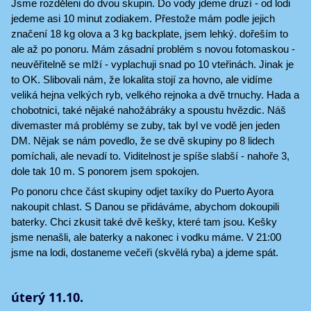
Jsme rozděleni do dvou skupin. Do vody jdeme druzí - od lodi
jedeme asi 10 minut zodiakem. Přestože mám podle jejich
značení 18 kg olova a 3 kg backplate, jsem lehký. dořeším to
ale až po ponoru. Mám zásadní problém s novou fotomaskou -
neuvěřitelně se mlží - vyplachuji snad po 10 vteřinách. Jinak je
to OK. Slibovali nám, že lokalita stojí za hovno, ale vidíme
veliká hejna velkých ryb, velkého rejnoka a dvě trnuchy. Hada a
chobotnici, také nějaké nahožábráky a spoustu hvězdic. Náš
divemaster má problémy se zuby, tak byl ve vodě jen jeden
DM. Nějak se nám povedlo, že se dvě skupiny po 8 lidech
pomíchali, ale nevadí to. Viditelnost je spíše slabší - nahoře 3,
dole tak 10 m. S ponorem jsem spokojen.
Po ponoru chce část skupiny odjet taxíky do Puerto Ayora
nakoupit chlast. S Danou se přidáváme, abychom dokoupili
baterky. Chci zkusit také dvě kešky, které tam jsou. Kešky
jsme nenašli, ale baterky a nakonec i vodku máme. V 21:00
jsme na lodi, dostaneme večeři (skvělá ryba) a jdeme spát.
úterý 11.10.