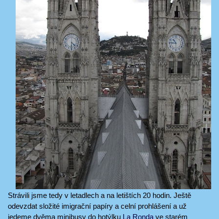
Strávili jsme tedy v letadlech a na letištích 20 hodin. Ještě
odevzdat složité imigrační papíry a celní prohlášení a už
jedeme dvěma minibusy do hotýlku
La Ronda
ve starém