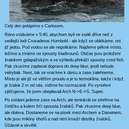
Celý den potápíme s Carlosem.
Ráno vstáváme v 5:40, abychom byli ve vodě dříve než z
vedlejší lodi Crusaderos Humbold - ale když se oblékáme, oni
již jedou. Pod vodou se ale nepotkáme. Najdeme pěkné místo,
ležíme a zíráme na spousty kladivounů. Občas jsou proložení
žralokem galapážským a ve výhledu překáží spousty creol fish.
Pak zkusíme zaplavat doprava do deep blue, jestli nebude
velrybák. Není, tak se vracíme k útesu a zase zalehneme.
Místo je ale již ve větším proudu a je tu termoklina, takže i když
je žralok 2 m od nás, vidíme ho rozmazaně. Po vynoření
zjišťujeme, že jsem obeplavali Arch N->E->S. Super.
Po snídani jedeme zase na Arch, ale tentokrát se strefíme na
čističku a kolem frčí spousta žraloků. Pak zkusíme deep blue,
ale doleva. Dostaneme se na písek mezi Archem a Darwinem,
kde jsou milióny úhořů a nad nimi krouží desítky žraloků.
Úžásné a skvělé.