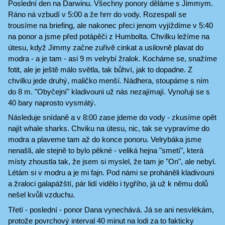
Poslední den na Darwinu. Všechny ponory děláme s Jimmym.
Ráno ná vzbudí v 5:00 a že hrrr do vody. Rozespalí se
trousíme na briefing, ale nakonec přeci jenom vyjíždíme v 5:40
na ponor a jsme před potápěči z Humbolta. Chvilku ležíme na
útesu, když Jimmy začne zuřivě cinkat a usilovně plavat do
modra - a je tam - asi 9 m velrybí žralok. Kocháme se, snažíme
fotit, ale je ještě málo světla, tak bůhví, jak to dopadne. Z
chvilku jede druhý, maličko menší. Nádhera, stoupáme s ním
do 8 m. "Obyčejní" kladivouni už nás nezajímají. Vynořuji se s
40 bary naprosto vysmátý.
Následuje snídaně a v 8:00 zase jdeme do vody - zkusíme opět
najít whale sharks. Chviku na útesu, nic, tak se vypravíme do
modra a plaveme tam až do konce ponoru. Velrybáka jsme
nenašli, ale stejně to bylo pěkné - veliká hejna "smetí", která
místy zhoustla tak, že jsem si myslel, že tam je "On", ale nebyl.
Létám si v modru a je mi fajn. Pod námi se proháněli kladivouni
a žraloci galapážští, pár lidí vidělo i tygřího, já už k němu dolů
nešel kvůli vzduchu.
Třetí - poslední - ponor Dana vynechává. Já se ani nesvlékám,
protože povrchový interval 40 minut na lodi za to fakticky