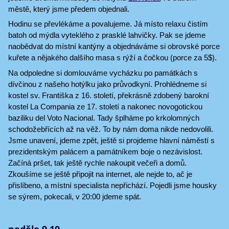
městě, který jsme předem objednali.
Hodinu se převlékáme a povalujeme. Já místo relaxu čistím
batoh od mýdla vyteklého z prasklé lahvičky. Pak se jdeme
naobědvat do místní kantýny a objednáváme si obrovské porce
kuřete a nějakého dalšího masa s rýží a čočkou (porce za 5$).
Na odpoledne si domlouváme vycházku po památkách s
dívčinou z našeho hotýlku jako průvodkyní. Prohlédneme si
kostel sv. Františka z 16. století, překrásně zdobený barokní
kostel La Compania ze 17. století a nakonec novogotickou
baziliku del Voto Nacional. Tady šplháme po krkolomných
schodožebřících až na věž. To by nám doma nikde nedovolili.
Jsme unavení, jdeme zpět, ještě si projdeme hlavní náměstí s
prezidentským palácem a památníkem boje o nezávislost.
Začíná pršet, tak ještě rychle nakoupit večeři a domů.
Zkoušíme se ještě připojit na internet, ale nejde to, ač je
přislíbeno, a místní specialista nepřichází. Pojedli jsme housky
se sýrem, pokecali, v 20:00 jdeme spát.