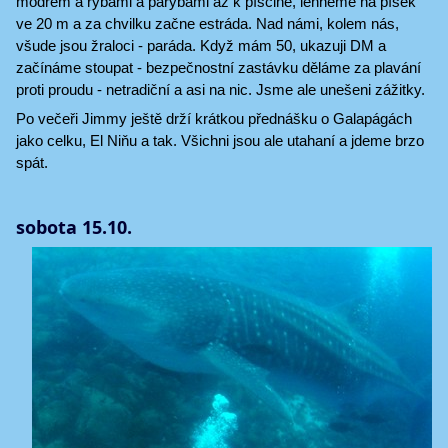
modrem a rybami a parybami až k písčině, lehneme na písek
ve 20 m a za chvilku začne estráda. Nad námi, kolem nás,
všude jsou žraloci - paráda. Když mám 50, ukazuji DM a
začínáme stoupat - bezpečnostní zastávku děláme za plavání
proti proudu - netradiční a asi na nic. Jsme ale unešeni zážitky.
Po večeři Jimmy ještě drží krátkou přednášku o Galapágách
jako celku, El Niňu a tak. Všichni jsou ale utahaní a jdeme brzo
spát.
sobota 15.10.