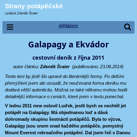
Strany potápěčské
vydává Zdeněk Šraier
přihlášení
Galapagy a Ekvádor
cestovní deník z října 2011
autor článku:
Zdeněk Šraier
(publikováno: 23.06.2014)
Tento text by jistě šlo upravit do literárnější formy. Po delším
přemýšlení jsem ale usoudil, že neučesaná forma deníku mu
dodává větší autenticitu. Možná se také někomu mohou hodit
detailnější informace o cenách, které jsem v textu ponechal.
V lednu 2011 mne oslovil Luďek, jestli bych se nechtěl jet
potápět na Galapágy. Má objednanou loď a dává
dohromady skupinu šestnácti potápěčů. Byla to výzva,
Galapágy jsou snem snad každého potápěče, pomyslný
Mount Everest rekreačního potápění. Dal jsem řeč s Danou