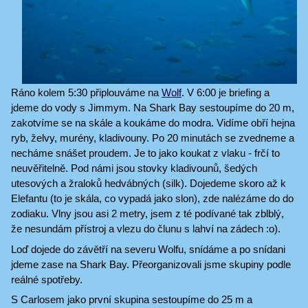
Ráno kolem 5:30 připlouváme na
Wolf
. V 6:00 je briefing a
jdeme do vody s Jimmym. Na Shark Bay sestoupíme do 20 m,
zakotvíme se na skále a koukáme do modra. Vidíme obří hejna
ryb, želvy, murény, kladivouny. Po 20 minutách se zvedneme a
necháme snášet proudem. Je to jako koukat z vlaku - frčí to
neuvěřitelně. Pod námi jsou stovky kladivounů, šedých
utesových a žraloků hedvábných (silk). Dojedeme skoro až k
Elefantu (to je skála, co vypadá jako slon), zde nalézáme do do
zodiaku. Vlny jsou asi 2 metry, jsem z té podívané tak zblblý,
že nesundám přístroj a vlezu do člunu s lahví na zádech :o).
Loď dojede do závětří na severu Wolfu, snídáme a po snídani
jdeme zase na Shark Bay. Přeorganizovali jsme skupiny podle
reálné spotřeby.
S Carlosem jako první skupina sestoupíme do 25 m a