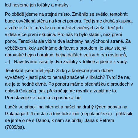
loď neseme jen foťáky a masky.
Po obědě jdeme na stejné místo. Změnilo se světlo, tentokrát
bude osvětlená stěna na konci ponoru. Teď jsme druhá skupina,
a zdá se že to má vliv na množství viděných želv - teď jich
viděla více první skupina. Pro nás to bylo slabší, než první
ponor. Tentokrát ale vidím dva lachtany na východní straně. Za
výběžkem, kdy začínáme driftovat s proudem, je stav stejný,
obrovské hejno barakud, hejna dalších velkých ryb (ostenců,
...) . Navštívíme zase ty dva žraloky v trhlině a jdeme z vody.
Tentokrát jsem měl jejich 25 kg a konečně jsem dobře
vyvážený - jestli pak to nemají značené v librách? Tvrdí že ne,
ale je to hodně divné. Po ponoru máme přednášku o proudech v
oblasti Galapág, pak překračujeme rovník a zapíjíme to.
Představuje se nám celá posádka lodi.
Luděk se připojil na internet a našel na druhý týden pobytu na
Galapágách 4 místa na turistické lodi (nepotápěčské) - přihlásili
se jsme o ně s Danou, k nám se přidají Jana s Petrem
(700$/os).