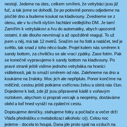
nestojí. Jedeme na útes, celkem smířeni, že velrybáci jsou již
fuč, a tak jsme se dohodli, že po polovině ponoru odjedeme na
písčité dno a budeme koukat na kladivouny. Zvedneme se z
útesu, ale v tu chvíli slyším řachtání vedlejšího DM. Je tam!
Zamířím k velrybákovi a řvu do automatiky, abych upozornil
ostatní, ti ale dlouho nevnímají a až opožděně reagují. To už
jsem u něj, má tak 12 metrů. Snažím se ho fotit a natáčet, teď je
světlo, tak snad z toho něco bude. Projel kolem nás směrem k
sandy bottom, za chviličku se ale vrací zpátky. Zase fotím. Pak
se konečně vypravujeme k sandy bottom na kladivouny. Po
pravé straně ještě vidíme jednoho velrybáka na hranici
viditelnosti, jak to smaží směrem od nás. Zalehneme na dno a
koukáme na žraloky. Moc jich ale nepřiplulo. Ponor končíme na
mělčině, cestou ještě potkáme vstřícnou želvu a sbírá nás člun.
Dojedeme k lodi, zde již jsou připravené kádě s voňavým
roztokem, abychom si proprali vercajk a neoprény, dostáváme
oběd a loď hned vyráží na zpáteční cestu.
Dopisujeme deníčky, stahujeme fotky a počítače a večer drží
Vláďa přednášku o metabolizaci alkoholu :o)). Celou noc
jedeme - docela to houpá, Dana jde proto spát na vzduch na