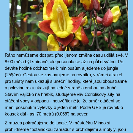
Ráno nemůžeme dospat, přeci jenom změna času udělá své. V
8:00 měla být snídaně, ale posunula se až na půl devátou. Po
deváté hodině odcházíme k minibusům a jedeme do jungle
(25$/os). Cestou se zastavujeme na rovníku, v rámci atrakcí
pro turisty nám ukazují sluneční hodiny, které jsou oboustranné
a polovinu roku ukazují na jedné straně a druhou na druhé.
Stavím vajíčko na hřebík, studujeme vliv Coriolisovy síly na
otáčení vody v odpadu - neuvěřitelné je, že směr otáčení se
mění posunutím výlevky o jeden metr. Podle GPS je rovník o
kousek dál - asi 70 metrů (0.069') na sever.
Z muzea pokračujeme do jungle. V městečku Mindo si
prohlídneme "botanickou zahradu" s orchidejemi a motýly, jsou