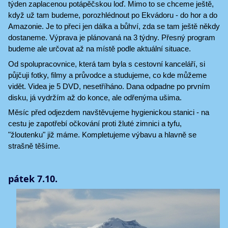
týden zaplacenou potápěčskou loď. Mimo to se chceme ještě,
když už tam budeme, porozhlédnout po Ekvádoru - do hor a do
Amazonie. Je to přeci jen dálka a bůhví, zda se tam ještě někdy
dostaneme. Výprava je plánovaná na 3 týdny. Přesný program
budeme ale určovat až na místě podle aktuální situace.
Od spolupracovnice, která tam byla s cestovní kanceláří, si
půjčuji fotky, filmy a průvodce a studujeme, co kde můžeme
vidět. Videa je 5 DVD, nesetříháno. Dana odpadne po prvním
disku, já vydržím až do konce, ale odřenýma ušima.
Měsíc před odjezdem navštěvujeme hygienickou stanici - na
cestu je zapotřebí očkování proti žluté zimnici a tyfu,
"žloutenku" již máme. Kompletujeme výbavu a hlavně se
strašně těšíme.
pátek 7.10.