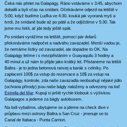
Čeká nás přelet na Galapágy. Ráno vstáváme v 3:45, abychom
dobalili a byli včas na snídani. Očekáváme odjezd na letiště v
5:00, když budíme Luďka ve 4:30, kouká jak vyoraná myš a
tvrdí, že snídaně bude až po páté a že odjíždíme v 5:30. Tak
jsme mu řekli, ať jde tedy ještě spát.
Po snídani vyrážíme na letiště, pomocí pár dolarů
překonáváme nadpočet a nadváhu zavazadel. Menší vadou je,
že nemáme lístky od zavazadel, ale dopadne to OK. Na
Galapágy letíme i s mezipřistáním v Guayaquilu 3 hodiny a
40 minut a už nám to přijde jako krátký let. Přistaneme na letišti
Baltra - je to jedna betonová ranvej a barák s celníky. Po
zaplacení 100$ za vstup do rezervace a 10$ za vstup na
Galapágy, kontrole, zda naše zavazadla neobsahují nějaké jídlo
(ochrana přírody) jsou naše bágly naloženy a odvezeny na loď
Estrella del Mar
. Kupuji si ještě rychle klobouk s výšivkou
Galapagos a jedeme za bágly autobusem.
Na lodi vybalíme, ubytujeme se a jdeme na check dive v
průplavu mezi ostrovy Baltra a San Cruz - jmenuje se to
Canal de Itabaca - Punta Carrion.