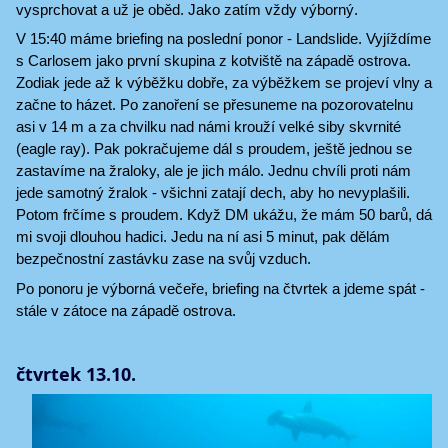
vysprchovat a už je oběd. Jako zatím vždy výborný.
V 15:40 máme briefing na poslední ponor - Landslide. Vyjíždíme
s Carlosem jako první skupina z kotviště na západě ostrova.
Zodiak jede až k výběžku dobře, za výběžkem se projeví vlny a
začne to házet. Po zanoření se přesuneme na pozorovatelnu
asi v 14 m a za chvilku nad námi krouží velké siby skvrnité
(eagle ray). Pak pokračujeme dál s proudem, ještě jednou se
zastavíme na žraloky, ale je jich málo. Jednu chvíli proti nám
jede samotný žralok - všichni zatají dech, aby ho nevyplašili.
Potom frčíme s proudem. Když DM ukážu, že mám 50 barů, dá
mi svoji dlouhou hadici. Jedu na ní asi 5 minut, pak dělám
bezpečnostní zastávku zase na svůj vzduch.
Po ponoru je výborná večeře, briefing na čtvrtek a jdeme spát -
stále v zátoce na západě ostrova.
čtvrtek 13.10.