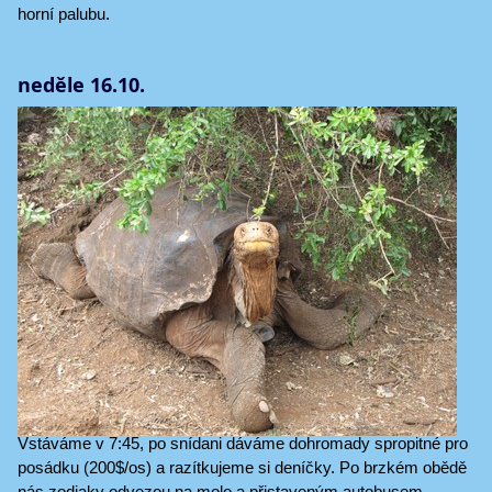
horní palubu.
neděle 16.10.
Vstáváme v 7:45, po snídani dáváme dohromady spropitné pro
posádku (200$/os) a razítkujeme si deníčky. Po brzkém obědě
nás zodiaky odvezou na molo a přistaveným autobusem