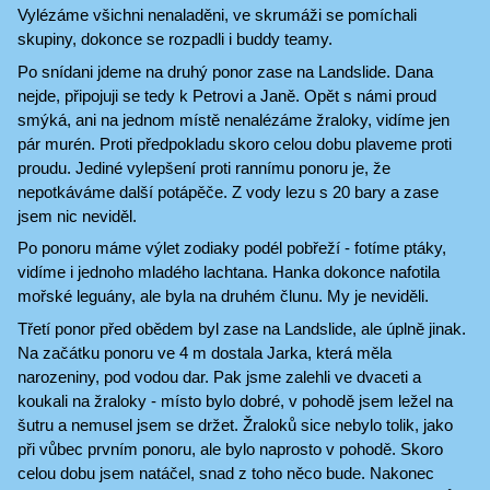
Vylézáme všichni nenaladěni, ve skrumáži se pomíchali
skupiny, dokonce se rozpadli i buddy teamy.
Po snídani jdeme na druhý ponor zase na Landslide. Dana
nejde, připojuji se tedy k Petrovi a Janě. Opět s námi proud
smýká, ani na jednom místě nenalézáme žraloky, vidíme jen
pár murén. Proti předpokladu skoro celou dobu plaveme proti
proudu. Jediné vylepšení proti rannímu ponoru je, že
nepotkáváme další potápěče. Z vody lezu s 20 bary a zase
jsem nic neviděl.
Po ponoru máme výlet zodiaky podél pobřeží - fotíme ptáky,
vidíme i jednoho mladého lachtana. Hanka dokonce nafotila
mořské leguány, ale byla na druhém člunu. My je neviděli.
Třetí ponor před obědem byl zase na Landslide, ale úplně jinak.
Na začátku ponoru ve 4 m dostala Jarka, která měla
narozeniny, pod vodou dar. Pak jsme zalehli ve dvaceti a
koukali na žraloky - místo bylo dobré, v pohodě jsem ležel na
šutru a nemusel jsem se držet. Žraloků sice nebylo tolik, jako
při vůbec prvním ponoru, ale bylo naprosto v pohodě. Skoro
celou dobu jsem natáčel, snad z toho něco bude. Nakonec