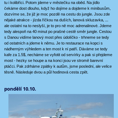
tu i kolibříci. Potom jdeme v městečku na oběd. Na jídlo
čekáme dost dlouho, když ho dojíme a dojdeme k minibusům,
dozvíme se, že již je moc pozdě na cestu do jungle. Jsou zde
nějaké atrakce - jízda říčkou na duších, lanová skluzavka, ...
ale ostatní na to neslyší, je to pro ně moc adrenalinové. Jdeme
tedy alespoň na 40 minut po prašné cestě směr jungle. Cestou
s Danou vidíme lanový most přes údolíčko - trhneme se tedy
od ostatních a jdeme k němu. Je to restaurace na kopci s
nádherným výhledem a ten most k ní patří. Dáváme se tedy
kafe za 1.5$, necháme se vyfotit od servírky a pak si přejdeme
most - hezky se houpe a na konci jsou ve stromě barevní
ptáčci. Pak zdrháme zpátky k autům, jsme poslední, ale velice
těsně. Následuje dvou a půl hodinová cesta zpět.
pondělí 10.10.