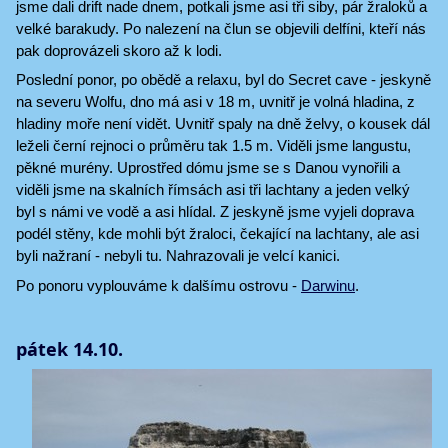
jsme dali drift nade dnem, potkali jsme asi tři siby, pár žraloků a
velké barakudy. Po nalezení na člun se objevili delfíni, kteří nás
pak doprovázeli skoro až k lodi.
Poslední ponor, po obědě a relaxu, byl do Secret cave - jeskyně
na severu Wolfu, dno má asi v 18 m, uvnitř je volná hladina, z
hladiny moře není vidět. Uvnitř spaly na dně želvy, o kousek dál
leželi černí rejnoci o průměru tak 1.5 m. Viděli jsme langustu,
pěkné murény. Uprostřed dómu jsme se s Danou vynořili a
viděli jsme na skalních římsách asi tři lachtany a jeden velký
byl s námi ve vodě a asi hlídal. Z jeskyně jsme vyjeli doprava
podél stěny, kde mohli být žraloci, čekající na lachtany, ale asi
byli nažraní - nebyli tu. Nahrazovali je velcí kanici.
Po ponoru vyplouváme k dalšímu ostrovu -
Darwinu
.
pátek 14.10.