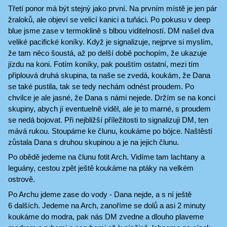
Třetí ponor má být stejný jako první. Na prvním místě je jen pár
žraloků, ale objeví se velicí kanici a tuňáci. Po pokusu v deep
blue jsme zase v termoklině s blbou viditelností. DM našel dva
veliké pacifické koníky. Když je signalizuje, nejprve si myslím,
že tam něco šoustá, až po delší době pochopím, že ukazuje
jízdu na koni. Fotím koníky, pak pouštím ostatní, mezi tím
připlouvá druhá skupina, ta naše se zvedá, koukám, že Dana
se také pustila, tak se tedy nechám odnést proudem. Po
chvilce je ale jasné, že Dana s námi nejede. Držím se na konci
skupiny, abych jí eventuelně viděl, ale je to marné, s proudem
se nedá bojovat. Při nejbližší příležitosti to signalizuji DM, ten
mává rukou. Stoupáme ke člunu, koukáme po bójce. Naštěstí
zůstala Dana s druhou skupinou a je na jejich člunu.
Po obědě jedeme na člunu fotit Arch. Vidíme tam lachtany a
leguány, cestou zpět ještě koukáme na ptáky na velkém
ostrově.
Po Archu jdeme zase do vody - Dana nejde, a s ní ještě
6 dalších. Jedeme na Arch, zanoříme se dolů a asi 2 minuty
koukáme do modra, pak nás DM zvedne a dlouho plaveme