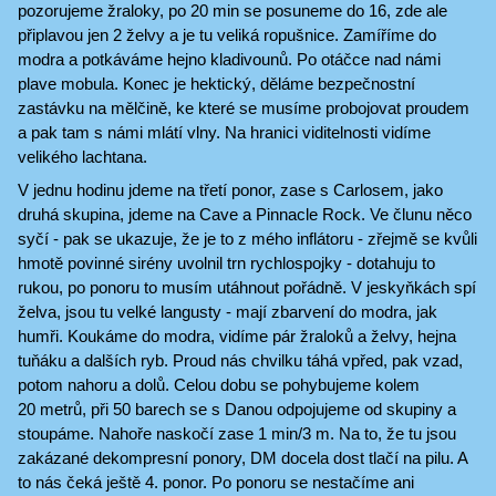
pozorujeme žraloky, po 20 min se posuneme do 16, zde ale
připlavou jen 2 želvy a je tu veliká ropušnice. Zamíříme do
modra a potkáváme hejno kladivounů. Po otáčce nad námi
plave mobula. Konec je hektický, děláme bezpečnostní
zastávku na mělčině, ke které se musíme probojovat proudem
a pak tam s námi mlátí vlny. Na hranici viditelnosti vidíme
velikého lachtana.
V jednu hodinu jdeme na třetí ponor, zase s Carlosem, jako
druhá skupina, jdeme na Cave a Pinnacle Rock. Ve člunu něco
syčí - pak se ukazuje, že je to z mého inflátoru - zřejmě se kvůli
hmotě povinné sirény uvolnil trn rychlospojky - dotahuju to
rukou, po ponoru to musím utáhnout pořádně. V jeskyňkách spí
želva, jsou tu velké langusty - mají zbarvení do modra, jak
humři. Koukáme do modra, vidíme pár žraloků a želvy, hejna
tuňáku a dalších ryb. Proud nás chvilku táhá vpřed, pak vzad,
potom nahoru a dolů. Celou dobu se pohybujeme kolem
20 metrů, při 50 barech se s Danou odpojujeme od skupiny a
stoupáme. Nahoře naskočí zase 1 min/3 m. Na to, že tu jsou
zakázané dekompresní ponory, DM docela dost tlačí na pilu. A
to nás čeká ještě 4. ponor. Po ponoru se nestačíme ani