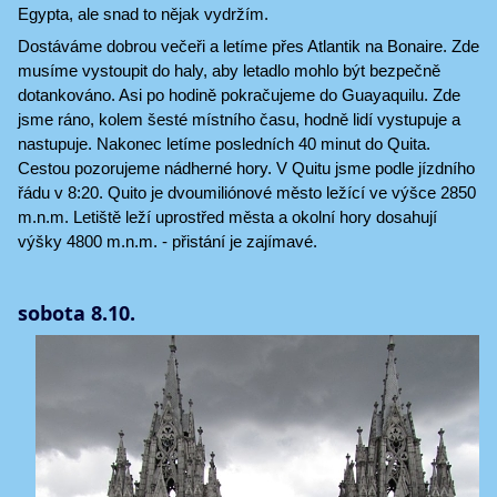
Egypta, ale snad to nějak vydržím.
Dostáváme dobrou večeři a letíme přes Atlantik na Bonaire. Zde
musíme vystoupit do haly, aby letadlo mohlo být bezpečně
dotankováno. Asi po hodině pokračujeme do Guayaquilu. Zde
jsme ráno, kolem šesté místního času, hodně lidí vystupuje a
nastupuje. Nakonec letíme posledních 40 minut do Quita.
Cestou pozorujeme nádherné hory. V Quitu jsme podle jízdního
řádu v 8:20. Quito je dvoumiliónové město ležící ve výšce 2850
m.n.m. Letiště leží uprostřed města a okolní hory dosahují
výšky 4800 m.n.m. - přistání je zajímavé.
sobota 8.10.