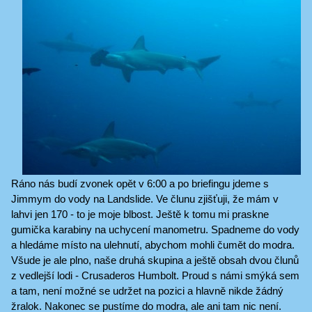
Ráno nás budí zvonek opět v 6:00 a po briefingu jdeme s
Jimmym do vody na Landslide. Ve člunu zjišťuji, že mám v
lahvi jen 170 - to je moje blbost. Ještě k tomu mi praskne
gumička karabiny na uchycení manometru. Spadneme do vody
a hledáme místo na ulehnutí, abychom mohli čumět do modra.
Všude je ale plno, naše druhá skupina a ještě obsah dvou člunů
z vedlejší lodi - Crusaderos Humbolt. Proud s námi smýká sem
a tam, není možné se udržet na pozici a hlavně nikde žádný
žralok. Nakonec se pustíme do modra, ale ani tam nic není.