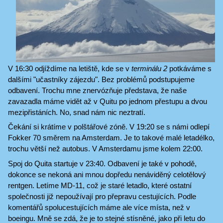
V 16:30 odjíždíme na letiště, kde se v
terminálu 2
potkáváme s
dalšími "učastníky zájezdu". Bez problémů podstupujeme
odbavení. Trochu mne znervózňuje představa, že naše
zavazadla máme vidět až v Quitu po jednom přestupu a dvou
mezipřistáních. No, snad nám nic neztratí.
Čekání si krátíme v polštářové zóně. V 19:20 se s námi odlepí
Fokker 70 směrem na Amsterdam. Je to takové malé letadélko,
trochu větší než autobus. V Amsterdamu jsme kolem 22:00.
Spoj do Quita startuje v 23:40. Odbavení je také v pohodě,
dokonce se nekoná ani mnou dopředu nenáviděný celotělový
rentgen. Letíme MD-11, což je staré letadlo, které ostatní
společnosti již nepoužívají pro přepravu cestujících. Podle
komentářů spolucestujících máme ale více místa, než v
boeingu. Mně se zdá, že je to stejné stísněné, jako při letu do