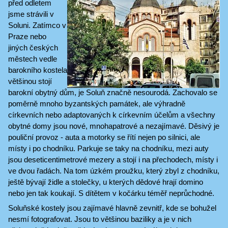
před odletem
jsme strávili v
Soluni. Zatímco v
Praze nebo
jiných českých
městech vedle
barokního kostela
většinou stojí
barokní obytný dům, je Soluň značně nesourodá. Zachovalo se
poměrně mnoho byzantských památek, ale výhradně
církevních nebo adaptovaných k církevním účelům a všechny
obytné domy jsou nové, mnohapatrové a nezajímavé. Děsivý je
pouliční provoz - auta a motorky se řítí nejen po silnici, ale
místy i po chodníku. Parkuje se taky na chodníku, mezi auty
jsou deseticentimetrové mezery a stojí i na přechodech, místy i
ve dvou řadách. Na tom úzkém proužku, který zbyl z chodníku,
ještě bývají židle a stolečky, u kterých dědové hrají domino
nebo jen tak koukají. S dítětem v kočárku téměř neprůchodné.
Soluňské kostely jsou zajímavé hlavně zevnitř, kde se bohužel
nesmí fotografovat. Jsou to většinou baziliky a je v nich