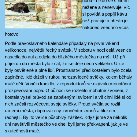
dobu - nikdo se s ničím
nežene a nenervuje, víc
si povídá a popíjí kávu
než pracuje a přesto je
nakonec všechno včas
hotovo.
Podle pravoslavného kalendáře připadaly na první víkend
velikonoce, největší řecký svátek. V sobotu v noci celá vesnice
nasedla do aut a odjela do blízkého městečka na mši. Už při
příjezdu do města bylo znát, že se děje něco velikého. Ulice
byly osvětlené a plné lidí. Prostranství před kostelem bylo zcela
zaplněné, lidé drželi v rukou nerozsvícené svíčky, kolem běhaly
malé děti. Vonělo kadidlo, z reproduktorů se ozývalo monotónní
prozpěvování popa. O půlnoci se rozlehlo mohutné zvonění, z
kostela vyšel průvod se zapálenými svícemi a všichni lidé si od
nich začali rozvěcovat svoje svíčky. Proud světla se rozlil
ulicemi města, doprovázený zvoněním zvonů a hlukem
rachejtlí. Byl to velice působivý zážitek. Když jsme za několik
dní navštívili městečko ve dne, byli jsme překvapeni, jak je ve
skutečnosti malé.