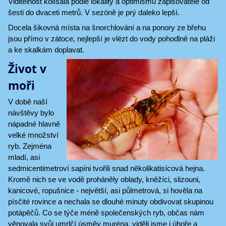
Viditelnost kolísala podle lokality a optimismu zapisovatele od
šesti do dvaceti metrů. V sezóně je prý daleko lepší.
Docela šikovná místa na šnorchlování a na ponory ze břehu
jsou přímo v zátoce, nejlepší je vlézt do vody pohodlně na pláži
a ke skalkám doplavat.
Život v
moři
V době naší
návštěvy bylo
nápadné hlavně
velké množství
ryb. Zejména
mladí, asi
sedmicentimetroví sapíni tvořili snad několikatisícová hejna.
Kromě nich se ve vodě proháněly oblady, kněžíci, slizouni,
kanicové, ropušnice - největší, asi půlmetrová, si hověla na
písčité rovince a nechala se dlouhé minuty obdivovat skupinou
potápěčů. Co se týče méně společenských ryb, občas nám
věnovala svůj umrlčí úsměv muréna, viděli jsme i úhoře a