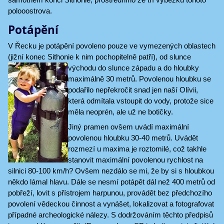
polooostrova.
Potápění
V Řecku je potápění povoleno pouze ve vymezených oblastech
(jižní konec Sithonie k nim pochopitelně patří),
od slunce
východu do slunce západu a do hloubky
maximálně 30 metrů. Povolenou hloubku se
podařilo nepřekročit snad jen naší Olívii,
která odmítala vstoupit do vody, protože sice
měla neoprén, ale už ne botičky.
Jiný pramen ovšem uvádí maximální
povolenou hloubku 30-40 metrů. Uvádět
rozmezí u maxima je roztomilé, což takhle
stanovit maximální povolenou rychlost na
silnici 80-100 km/h? Ovšem nezdálo se mi, že by si s hloubkou
někdo lámal hlavu. Dále se nesmí potápět dál než 400 metrů od
pobřeží, lovit s přístrojem harpunou, provádět bez předchozího
povolení vědeckou činnost a vynášet, lokalizovat a fotografovat
případné archeologické nálezy. S dodržováním těchto předpisů