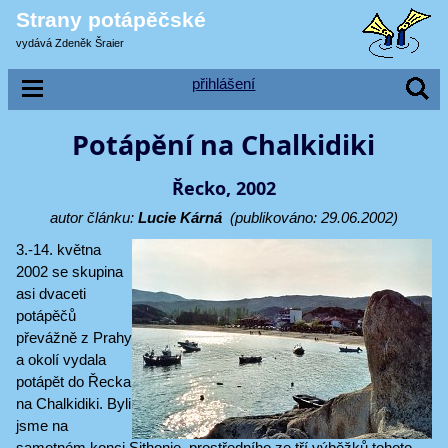
Strany potápěčské
vydává Zdeněk Šraier
přihlášení
Potápění na Chalkidiki
Řecko, 2002
autor článku:
Lucie Kárná
(publikováno: 29.06.2002)
3.-14. května
2002 se skupina
asi dvaceti
potápěčů
převážně z Prahy
a okolí vydala
potápět do Řecka
na Chalkidiki. Byli
jsme na
samotném konci Sithonie, prostředního ze tří výběžků tohoto