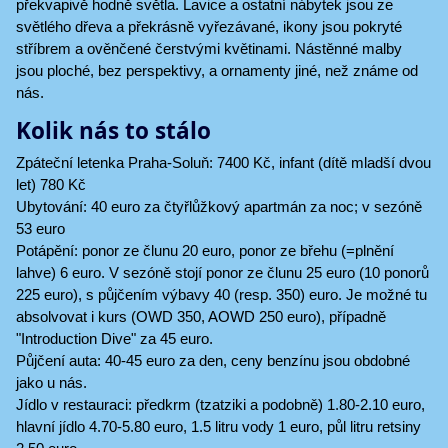
překvapivě hodně světla. Lavice a ostatní nábytek jsou ze
světlého dřeva a překrásně vyřezávané, ikony jsou pokryté
stříbrem a ověnčené čerstvými květinami. Nástěnné malby
jsou ploché, bez perspektivy, a ornamenty jiné, než známe od
nás.
Kolik nás to stálo
Zpáteční letenka Praha-Soluň: 7400 Kč, infant (dítě mladší dvou
let) 780 Kč
Ubytování: 40 euro za čtyřlůžkový apartmán za noc; v sezóně
53 euro
Potápění: ponor ze člunu 20 euro, ponor ze břehu (=plnění
lahve) 6 euro. V sezóně stojí ponor ze člunu 25 euro (10 ponorů
225 euro), s půjčením výbavy 40 (resp. 350) euro. Je možné tu
absolvovat i kurs (OWD 350, AOWD 250 euro), případně
"Introduction Dive" za 45 euro.
Půjčení auta: 40-45 euro za den, ceny benzínu jsou obdobné
jako u nás.
Jídlo v restauraci: předkrm (tzatziki a podobně) 1.80-2.10 euro,
hlavní jídlo 4.70-5.80 euro, 1.5 litru vody 1 euro, půl litru retsiny