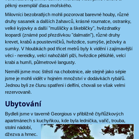
pěkný exemplář ďasa mořského.
Milovníci bezobratlých mohli pozorovat barevné houby, různé
druhy sasanek a dalších žahavců, krásné rournatce, ostranky,
velké kyjovky a další "mušličky a škebličky", hvězdnatky
leopardí (známé pod přezdívkou "dalmatin"), různé druhy
krevet, krabů a poustevníčků, hvězdice, sumýše, ježovky a
sumky. V hloubkách pod třicet metrů byly k vidění i zajímavější
věci - nereidky, velcí nahožábří plži, hvězdice pětiúhlé, velcí
krabi a humři, půlmetrové langusty.
Neměli jsme moc štěstí na chobotnice, ale stejně jako sépie
jsme je mohli vidět v hojném množství v dodávkách rybářů.
Jednou byli ze člunu spatřeni i delfíni, chovali se však velmi
rezervovaně.
Ubytování
Bydleli jsme v taverně Georgious v přibližně čtyřlůžkových
apartmánech s kuchyňkou, kde byla lednička,
vařič, trouba,
stolní nádobí,
džezva a hrnec.