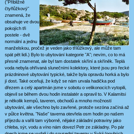
("Přibližně
čtyřlůžkový"
znamená, že
obsahuje ve dvou
pokojích tři
postele - dvě
normální a jednu
manželskou, pročež je veden jako třílůžkový, ale může tam
spát pět lidí.) Bylo to ubytování kategorie "A"; nevím, co to má
přesně znamenat, ale byl tam dostatek skříní a skříněk. Teplá
voda nebyla ohřívaná slunečními kolektory, které jsou pro řecké
prázdninové ubytování typické, takže byla opravdu horká a bylo
jí dost. Také oceňuji, že když se nám urvala hadička pod
dřezem a celý apartmán jsme v sobotu o velikonocích vytopili,
objevil se během dvou hodin instalatér a opravil to. V Kalamitsi
je několik kempů, taveren, obchodů a mnoho možností
ubytování, ale všechno bylo zavřené, protože sezóna začíná až
v půlce května. "Naše" taverna otevřela osm hodin po našem
příjezdu a vařili tam výborně, nějaké základní potraviny jako
chleba, sýr, vodu a víno nám dovezl Petr ze základny. Po pár
dnech jsme se vydali i do sousední taverny v Sykii (pouhých