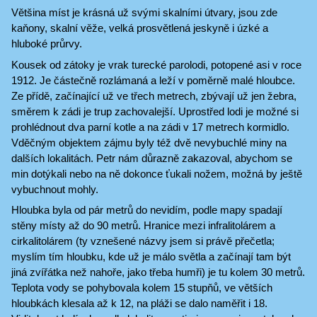
Většina míst je krásná už svými skalními útvary, jsou zde
kaňony, skalní věže, velká prosvětlená jeskyně i úzké a
hluboké průrvy.
Kousek od zátoky je vrak turecké parolodi, potopené asi v roce
1912. Je částečně rozlámaná a leží v poměrně malé hloubce.
Ze přídě, začínající už ve třech metrech, zbývají už jen žebra,
směrem k zádi je trup zachovalejší. Uprostřed lodi je možné si
prohlédnout dva parní kotle a na zádi v 17 metrech kormidlo.
Vděčným objektem zájmu byly též dvě nevybuchlé miny na
dalších lokalitách. Petr nám důrazně zakazoval, abychom se
min dotýkali nebo na ně dokonce ťukali nožem, možná by ještě
vybuchnout mohly.
Hloubka byla od pár metrů do nevidím, podle mapy spadají
stěny místy až do 90 metrů. Hranice mezi infralitolárem a
cirkalitolárem (ty vznešené názvy jsem si právě přečetla;
myslím tím hloubku, kde už je málo světla a začínají tam být
jiná zvířátka než nahoře, jako třeba humři) je tu kolem 30 metrů.
Teplota vody se pohybovala kolem 15 stupňů, ve větších
hloubkách klesala až k 12, na pláži se dalo naměřit i 18.