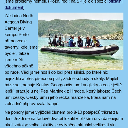
jsme problémy neměli. (Pozn. red.: na SP je k dispozici
oficiální
dokument
)
Základna North
Aegean Diving
Center je v
kempu Porto
přímo vedle
taverny, kde jsme
bydleli, takže
jsme měli
všechno pěkně
po ruce. Věci jsme nosili do lodi přes silnici, po které nic
nejezdilo a přes písečnou pláž, žádné schody a skály. Majitel
báze se jmenuje Kostas Georgoudis, umí anglicky a co je ještě
lepší, pracuje u něj Petr Martinek z Hradce, který jakožto Čech
umí česky. Česky umí i jeho řecká manželka, která nám na
základně připravovala frappé.
Na ponory jsme vyjížděli člunem pro 8-10 potápěčů třikrát za
den. Jezdí se na řádově dvacet lokalit v bližším či vzdálenějším
okolí zátoky; volba lokality je ovlivněna aktuální velikostí vln.