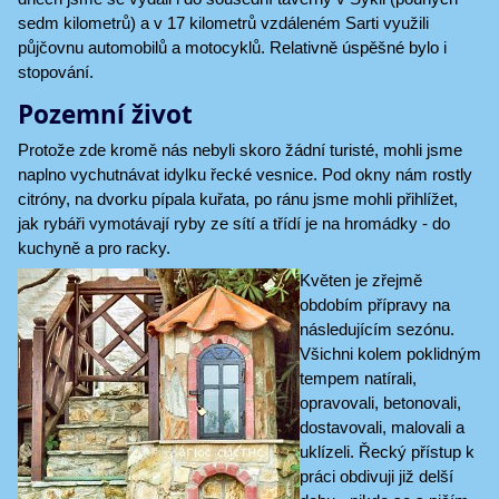
sedm kilometrů) a v 17 kilometrů vzdáleném Sarti využili
půjčovnu automobilů a motocyklů. Relativně úspěšné bylo i
stopování.
Pozemní život
Protože zde kromě nás nebyli skoro žádní turisté, mohli jsme
naplno vychutnávat idylku řecké vesnice. Pod okny nám rostly
citróny, na dvorku pípala kuřata, po ránu jsme mohli přihlížet,
jak rybáři vymotávají ryby ze sítí a třídí je na hromádky - do
kuchyně a pro racky.
Květen je zřejmě
obdobím přípravy na
následujícím sezónu.
Všichni kolem poklidným
tempem natírali,
opravovali, betonovali,
dostavovali, malovali a
uklízeli. Řecký přístup k
práci obdivuji již delší