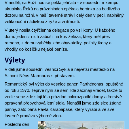
V neděli, na Boží hod se pekla jehňata - v sousedním kempu
skupinka Řeků na prázdninách opékala beránka za bedlivého
dozoru na rožni, v naší taverně strávil celý den v peci, naplněný
velikonoční nádivkou z rýže a vnitřností.
V úterý nosila čtyřčlenná delegace po vsi ikony. U každého
domu jeden z nich zabušil na kus železa, který měl přes
rameno, z domu vyběhly jeho obyvatelky, políbily ikony a
vhodily do košíčku nějaké peníze.
Výlety
Viděli jsme sousední vesnici Sykia a největší městečko na
Sithonii Néos Marmaras s přístavem.
Romantický byl výlet do vesnice panen Parthénonas, opuštěné
od roku 1970. Teprve nyní se sem lidé začínají vracet, takže tu
vedle sebe zde stojí léta prázdné polorozpadlé domy a čerstvě
opravená přepychová letní sídla. Nenašli jsme zde sice žádné
panny, zato pana Pavla Karapapase, který vyrábí a ve své
taverně prodává výborné víno.
Poslední den