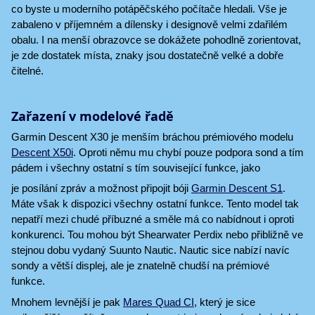
co byste u moderního potápěčského počítače hledali. Vše je
zabaleno v příjemném a dílensky i designově velmi zdařilém
obalu. I na menší obrazovce se dokážete pohodlně zorientovat,
je zde dostatek místa, znaky jsou dostatečně velké a dobře
čitelné.
Zařazení v modelové řadě
Garmin Descent X30 je menším bráchou prémiového modelu
Descent X50i
. Oproti němu mu chybí pouze podpora sond a tím
pádem i všechny ostatní s tím související funkce, jako
je posílání zpráv a možnost připojit bóji
Garmin Descent S1
.
Máte však k dispozici všechny ostatní funkce. Tento model tak
nepatří mezi chudé příbuzné a směle má co nabídnout i oproti
konkurenci. Tou mohou být Shearwater Perdix nebo přibližně ve
stejnou dobu vydaný Suunto Nautic. Nautic sice nabízí navíc
sondy a větší displej, ale je znatelně chudší na prémiové
funkce.
Mnohem levnější je pak
Mares Quad CI
, který je sice