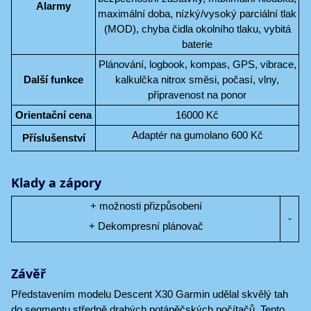
Alarmy
maximální doba, nízký/vysoký parciální tlak
(MOD), chyba čidla okolního tlaku, vybitá
baterie
Plánování, logbook, kompas, GPS, vibrace,
Další funkce
kalkulčka nitrox směsi, počasí, vlny,
připravenost na ponor
Orientační cena
16000 Kč
Adaptér na gumolano 600 Kč
Příslušenství
Klady a zápory
+ možnosti přizpůsobení
-
+ Dekompresní plánovač
Závěř
Představením modelu Descent X30 Garmin udělal skvělý tah
do segmentu středně drahých potápěčských počítačů. Tento