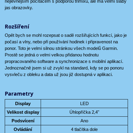
nejlevnějším počítačem s podporou trimixu, ale má velmi slabý
jas obrazovky.
Rozšíření
Opět bych se mohl rozepsat o sadě rozšiřujících funkcí, jako je
počasí a vlny, nebo při používání hodinek i připravenost na
ponor. Toto je velmi silnou stránkou všech modelů Garmin.
Prostě se jedná o velmi velkou přidanou hodnotu
propracovaného software a synchronizace s mobilní aplikací.
Jednoznačně jsem si už zvykl na standard, kdy se po ponoru
vysvleču z obleku a data už jsou již dostupná v aplikaci.
Parametry
Display
LED
Velikost display
Úhlopříčka 2,4"
Podsvícení
Ano
Ovládání
4 tlačítka dole