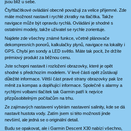
jsou blíž u sebe.
Čtyřtlačítkové ovládání obecně považuji za velice příjemné. Zde
máte možnost nastavit i rychlé zkratky na tlačítka. Takže
navigace může být opravdu rychlá. Ovládání je shodné s
ostatními modely, takže uživatel se rychle zorientuje.
Najdete zde všechny známé funkce, včetně plánovače
dekompresních ponorů, kalkulačky plynů, navigace na lokality i
GPS. Chybí jen sondy a LED světlo. Máte tak pocit, že držíte
prémiový produkt za běžnou cenu.
Jste schopni nastavit i rozložení obrazovky, které je opět
shodné s předchozím modelem. V levé části opět zůstávají
důležité informace. Větší část pravé strany obrazovky pak lze
měnit za kompas a doplňující informace. Společně s alarmy a
rychlými volbami tlačítek tak Garmin patří k nejvíce
přizpůsobitelným počítačům na trhu.
Ze zajímavých nastavení vybírám nastavení salinity, kde se dá
nastavit hustota vody. Zatím jsem si této možnosti jinde
nevšiml, ale jedná se o originální detail.
Budu se opakovat, ale i Garmin Descent X30 nabízí všechno,