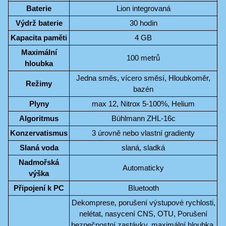
Baterie
Lion integrovaná
Výdrž baterie
30 hodin
Kapacita paměti
4 GB
Maximální
100 metrů
hloubka
Jedna směs, vícero směsí, Hloubkoměr,
Režimy
bazén
Plyny
max 12, Nitrox 5-100%, Helium
Algoritmus
Bühlmann ZHL-16c
Konzervatismus
3 úrovně nebo vlastní gradienty
Slaná voda
slaná, sladká
Nadmořská
Automaticky
výška
Připojení k PC
Bluetooth
Dekomprese, porušení výstupové rychlosti,
nelétat, nasycení CNS, OTU, Porušení
bezpečnostní zastávky, maximální hloubka,