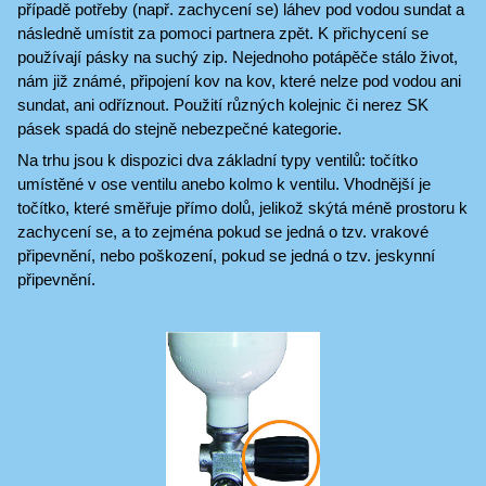
případě potřeby (např. zachycení se) láhev pod vodou sundat a
následně umístit za pomoci partnera zpět. K přichycení se
používají pásky na suchý zip. Nejednoho potápěče stálo život,
nám již známé, připojení kov na kov, které nelze pod vodou ani
sundat, ani odříznout. Použití různých kolejnic či nerez SK
pásek spadá do stejně nebezpečné kategorie.
Na trhu jsou k dispozici dva základní typy ventilů: točítko
umístěné v ose ventilu anebo kolmo k ventilu. Vhodnější je
točítko, které směřuje přímo dolů, jelikož skýtá méně prostoru k
zachycení se, a to zejména pokud se jedná o tzv. vrakové
připevnění, nebo poškození, pokud se jedná o tzv. jeskynní
připevnění.