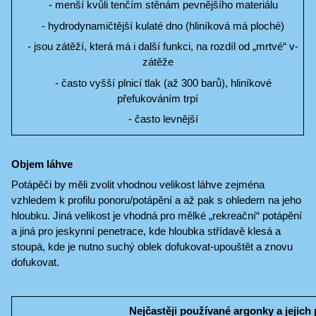
- menší kvůli tenčím stěnám pevnějšího materiálu
- hydrodynamičtější kulaté dno (hliníková má ploché)
- jsou zátěží, která má i další funkci, na rozdíl od „mrtvé“ v-
zátěže
- často vyšší plnicí tlak (až 300 barů), hliníkové
přefukováním trpí
- často levnější
Objem láhve
Potápěči by měli zvolit vhodnou velikost láhve zejména
vzhledem k profilu ponoru/potápění a až pak s ohledem na jeho
hloubku. Jiná velikost je vhodná pro mělké „rekreační“ potápění
a jiná pro jeskynní penetrace, kde hloubka střídavě klesá a
stoupá, kde je nutno suchý oblek dofukovat-upouštět a znovu
dofukovat.
Nejčastěji používané argonky a jejich