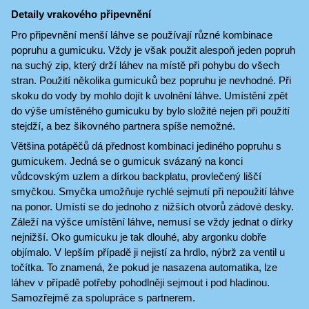
Detaily vrakového připevnění
Pro připevnění menší láhve se používají různé kombinace
popruhu a gumicuku. Vždy je však použit alespoň jeden popruh
na suchý zip, který drží láhev na místě při pohybu do všech
stran. Použití několika gumicuků bez popruhu je nevhodné. Při
skoku do vody by mohlo dojít k uvolnění láhve. Umístění zpět
do výše umístěného gumicuku by bylo složité nejen při použití
stejdží, a bez šikovného partnera spíše nemožné.
Většina potápěčů dá přednost kombinaci jediného popruhu s
gumicukem. Jedná se o gumicuk svázaný na konci
vůdcovským uzlem a dírkou backplatu, provlečený liščí
smyčkou. Smyčka umožňuje rychlé sejmutí při nepoužití láhve
na ponor. Umístí se do jednoho z nižších otvorů zádové desky.
Záleží na výšce umístění láhve, nemusí se vždy jednat o dírky
nejnižší. Oko gumicuku je tak dlouhé, aby argonku dobře
objímalo. V lepším případě ji nejistí za hrdlo, nýbrž za ventil u
točítka. To znamená, že pokud je nasazena automatika, lze
láhev v případě potřeby pohodlněji sejmout i pod hladinou.
Samozřejmě za spolupráce s partnerem.