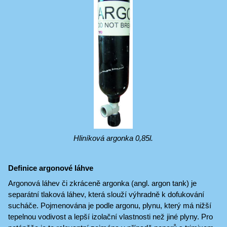
Hliníková argonka 0,85l.
Definice argonové láhve
Argonová láhev či zkráceně argonka (angl. argon tank) je
separátní tlaková láhev, která slouží výhradně k dofukování
sucháče. Pojmenována je podle argonu, plynu, který má nižší
tepelnou vodivost a lepší izolační vlastnosti než jiné plyny. Pro