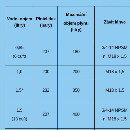
Maximální
Vodní objem
Plnící tlak
Závit láhve
objem plynu
(litry)
(bary)
(litry)
0,85
3/4-14 NPSM
207
180
(6 cuft)
n. M18 x 1,5
1,0
200
200
M18 x 1,5
1,5*
232
350
M18 x 1,5
1,9
3/4-14 NPSM
207
400
(13 cuft)
n. M18 x 1,5