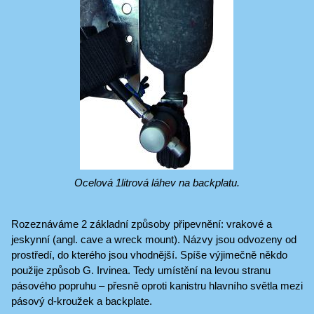
Ocelová 1litrová láhev na backplatu.
Rozeznáváme 2 základní způsoby připevnění: vrakové a
jeskynní (angl. cave a wreck mount). Názvy jsou odvozeny od
prostředí, do kterého jsou vhodnější. Spíše výjimečně někdo
použije způsob G. Irvinea. Tedy umístění na levou stranu
pásového popruhu ‒ přesně oproti kanistru hlavního světla mezi
pásový d-kroužek a backplate.