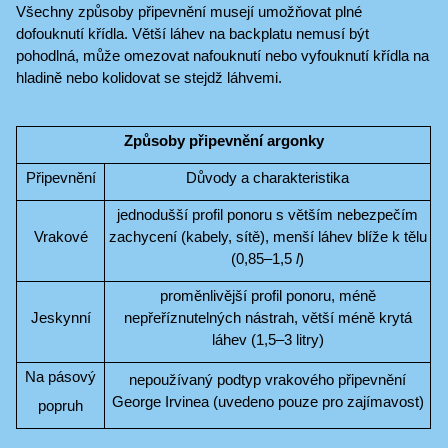
Všechny způsoby připevnění musejí umožňovat plné
dofouknutí křídla. Větší láhev na backplatu nemusí být
pohodlná, může omezovat nafouknutí nebo vyfouknutí křídla na
hladině nebo kolidovat se stejdž láhvemi.
Způsoby připevnění argonky
Připevnění
Důvody a charakteristika
jednodušší profil ponoru s větším nebezpečím
Vrakové
zachycení (kabely, sítě), menší láhev blíže k tělu
(0,85‒1,5
l
)
proměnlivější profil ponoru, méně
Jeskynní
nepřeříznutelných nástrah, větší méně krytá
láhev (1,5‒3 litry)
Na pásový
nepoužívaný podtyp vrakového připevnění
George Irvinea (uvedeno pouze pro zajímavost)
popruh