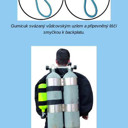
Gumicuk svázaný vůdcovským uzlem a připevněný liščí
smyčkou k backplatu.