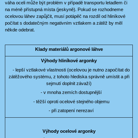
váha oceli může být problém v případě transportu letadlem či
na méně přístupná místa (jeskyně). Pokud se rozhodneme
ocelovou láhev zapůjčit, musí potápěč na rozdíl od hliníkové
počítat s dodatečným negativním vztlakem a zátěž by měl
někde odebrat.
Klady materiálů argonové láhve
Výhody hliníkové argonky
- lepší vztlakové vlastnosti (ocelovou je nutno započítat do
zátěžového systému, z tohoto hlediska správně umístit a při
sejmutí doplnit závaží)
- v mnoha zemích dostupnější
- těžší oproti ocelové stejného objemu
- při zatopení nerezaví
Výhody ocelové argonky