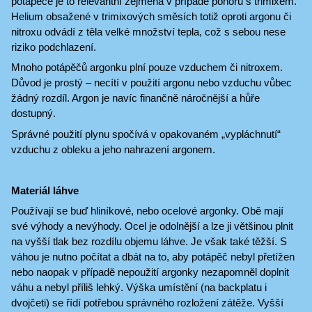
potápěče je to relevantní zejména v případě ponorů s trimixem.
Helium obsažené v trimixových směsích totiž oproti argonu či
nitroxu odvádí z těla velké množství tepla, což s sebou nese
riziko podchlazení.
Mnoho potápěčů argonku plní pouze vzduchem či nitroxem.
Důvod je prostý ‒ necítí v použití argonu nebo vzduchu vůbec
žádný rozdíl. Argon je navíc finančně náročnější a hůře
dostupný.
Správné použití plynu spočívá v opakovaném „vypláchnutí“
vzduchu z obleku a jeho nahrazení argonem.
Materiál láhve
Používají se buď hliníkové, nebo ocelové argonky. Obě mají
své výhody a nevýhody. Ocel je odolnější a lze ji většinou plnit
na vyšší tlak bez rozdílu objemu láhve. Je však také těžší. S
váhou je nutno počítat a dbát na to, aby potápěč nebyl přetížen
nebo naopak v případě nepoužití argonky nezapomněl doplnit
váhu a nebyl příliš lehký. Výška umístění (na backplatu i
dvojčeti) se řídí potřebou správného rozložení zátěže. Vyšší