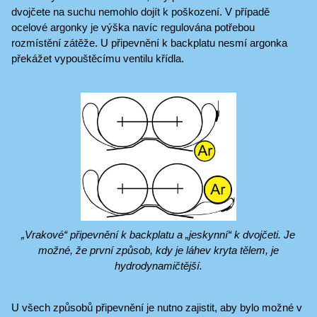
dvojčete na suchu nemohlo dojít k poškození. V případě
ocelové argonky je výška navíc regulována potřebou
rozmístění zátěže. U připevnění k backplatu nesmí argonka
překážet vypouštěcímu ventilu křídla.
„Vrakové“ připevnění k backplatu a „jeskynní“ k dvojčeti. Je
možné, že první způsob, kdy je láhev kryta tělem, je
hydrodynamičtější.
U všech způsobů připevnění je nutno zajistit, aby bylo možné v