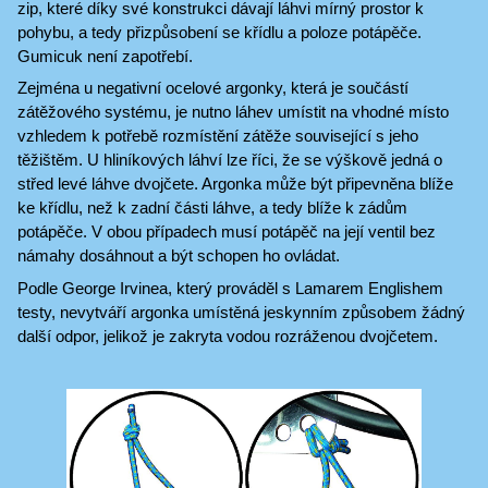
zip, které díky své konstrukci dávají láhvi mírný prostor k
pohybu, a tedy přizpůsobení se křídlu a poloze potápěče.
Gumicuk není zapotřebí.
Zejména u negativní ocelové argonky, která je součástí
zátěžového systému, je nutno láhev umístit na vhodné místo
vzhledem k potřebě rozmístění zátěže související s jeho
těžištěm. U hliníkových láhví lze říci, že se výškově jedná o
střed levé láhve dvojčete. Argonka může být připevněna blíže
ke křídlu, než k zadní části láhve, a tedy blíže k zádům
potápěče. V obou případech musí potápěč na její ventil bez
námahy dosáhnout a být schopen ho ovládat.
Podle George Irvinea, který prováděl s Lamarem Englishem
testy, nevytváří argonka umístěná jeskynním způsobem žádný
další odpor, jelikož je zakryta vodou rozráženou dvojčetem.