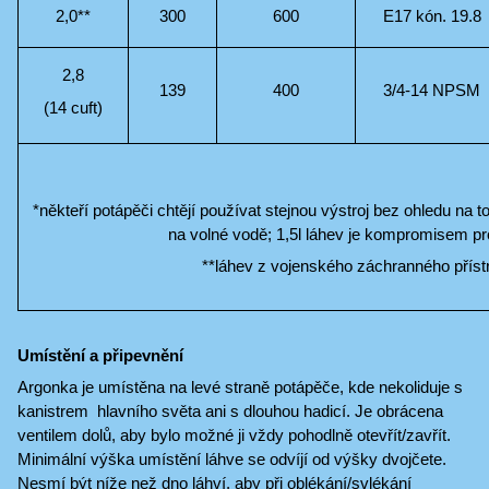
2,0**
300
600
E17 kón. 19.8
2,8
139
400
3/4-14 NPSM
(14 cuft)
*někteří potápěči chtějí používat stejnou výstroj bez ohledu na to, 
na volné vodě; 1,5l láhev je kompromisem pr
**láhev z vojenského záchranného příst
Umístění a připevnění
Argonka je umístěna na levé straně potápěče, kde nekoliduje s
kanistrem hlavního světa ani s dlouhou hadicí. Je obrácena
ventilem dolů, aby bylo možné ji vždy pohodlně otevřít/zavřít.
Minimální výška umístění láhve se odvíjí od výšky dvojčete.
Nesmí být níže než dno láhví, aby při oblékání/svlékání