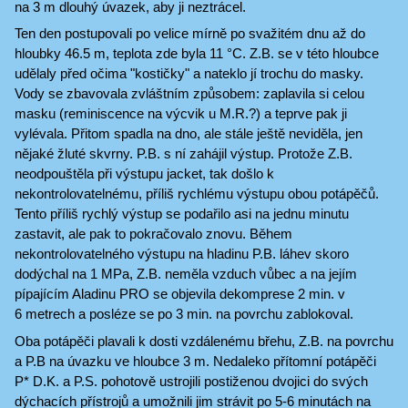
na 3 m dlouhý úvazek, aby ji neztrácel.
Ten den postupovali po velice mírně po svažitém dnu až do
hloubky 46.5 m, teplota zde byla 11 °C. Z.B. se v této hloubce
udělaly před očima "kostičky" a nateklo jí trochu do masky.
Vody se zbavovala zvláštním způsobem: zaplavila si celou
masku (reminiscence na výcvik u M.R.?) a teprve pak ji
vylévala. Přitom spadla na dno, ale stále ještě neviděla, jen
nějaké žluté skvrny. P.B. s ní zahájil výstup. Protože Z.B.
neodpouštěla při výstupu jacket, tak došlo k
nekontrolovatelnému, příliš rychlému výstupu obou potápěčů.
Tento příliš rychlý výstup se podařilo asi na jednu minutu
zastavit, ale pak to pokračovalo znovu. Během
nekontrolovatelného výstupu na hladinu P.B. láhev skoro
dodýchal na 1 MPa, Z.B. neměla vzduch vůbec a na jejím
pípajícím Aladinu PRO se objevila dekomprese 2 min. v
6 metrech a posléze se po 3 min. na povrchu zablokoval.
Oba potápěči plavali k dosti vzdálenému břehu, Z.B. na povrchu
a P.B na úvazku ve hloubce 3 m. Nedaleko přítomní potápěči
P* D.K. a P.S. pohotově ustrojili postiženou dvojici do svých
dýchacích přístrojů a umožnili jim strávit po 5-6 minutách na