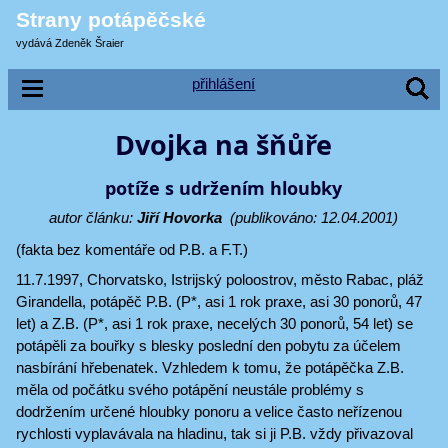
Strany potápěčské
vydává Zdeněk Šraier
přihlášení
Dvojka na šňůře
potíže s udržením hloubky
autor článku:
Jiří Hovorka
(publikováno: 12.04.2001)
(fakta bez komentáře od P.B. a F.T.)
11.7.1997, Chorvatsko, Istrijský poloostrov, město Rabac, pláž
Girandella, potápěč P.B. (P*, asi 1 rok praxe, asi 30 ponorů, 47
let) a Z.B. (P*, asi 1 rok praxe, necelých 30 ponorů, 54 let) se
potápěli za bouřky s blesky poslední den pobytu za účelem
nasbírání hřebenatek. Vzhledem k tomu, že potápěčka Z.B.
měla od počátku svého potápění neustále problémy s
dodržením určené hloubky ponoru a velice často neřízenou
rychlosti vyplavávala na hladinu, tak si ji P.B. vždy přivazoval