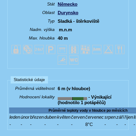
Německo
Stát
Durynsko
Oblast
Sladká - štěrkoviště
Typ
m.n.m
Nadm. výška
40 m
Max. hloubka
Statistické údaje
6 m (v hloubce)
Průměrná viditelnost
- Výnikající
Hodnocení lokality
(hodnotilo 1 potápěčů)
Průměrné teploty vody v hloubce po měsících
leden
únor
březen
duben
květen
červen
červenec
srpen
září
říjen
l
-
-
-
-
-
-
8°C
-
-
-
-