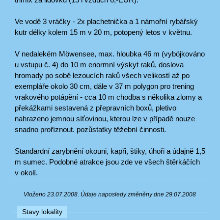
Ve vodě 3 vráčky - 2x plachetnička a 1 námořní rybářský
kutr délky kolem 15 m v 20 m, potopený letos v květnu.
V nedalekém Möwensee, max. hloubka 46 m (vybójkováno
u vstupu č. 4) do 10 m enormní výskyt raků, doslova
hromady po sobě lezoucích raků všech velikostí až po
exempláře okolo 30 cm, dále v 37 m polygon pro trening
vrakového potápění - cca 10 m chodba s několika zlomy a
překážkami sestavená z přepravních boxů, pletivo
nahrazeno jemnou síťovinou, kterou lze v případě nouze
snadno proříznout. pozůstatky těžební činnosti.
Standardní zarybnění okouni, kapři, štiky, úhoři a údajně 1,5
m sumec. Podobné atrakce jsou zde ve všech štěrkáčích
v okolí.
Vloženo 23.07.2008. Údaje naposledy změněny dne 29.07.2008
Stavy lokality