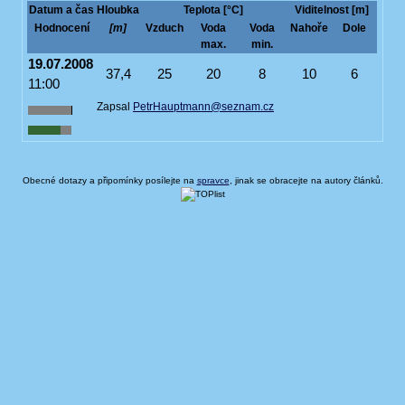
Datum a čas
Hloubka
Teplota [°C]
Viditelnost [m]
Hodnocení
[m]
Vzduch
Voda
Voda
Nahoře
Dole
max.
min.
19.07.2008
37,4
25
20
8
10
6
11:00
Zapsal
PetrHauptmann@seznam.cz
Obecné dotazy a připomínky posílejte na
spravce
, jinak se obracejte na autory článků.