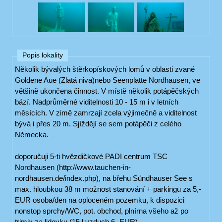
Popis lokality
Několik bývalých štěrkopískových lomů v oblasti zvané
Goldene Aue (Zlatá niva)nebo Seenplatte Nordhausen, ve
většině ukončena činnost. V místě několik potápěčských
bází. Nadprůměrné viditelnosti 10 - 15 m i v letních
měsících. V zimě zamrzají zcela výjimečně a viditelnost
bývá i přes 20 m. Sjíždějí se sem potápěči z celého
Německa.
doporučuji 5-ti hvězdičkové PADI centrum TSC
Nordhausen (http://www.tauchen-in-
nordhausen.de/index.php), na břehu Sündhauser See s
max. hloubkou 38 m možnost stanování + parkingu za 5,-
EUR osoba/den na oploceném pozemku, k dispozici
nonstop sprchy/WC, pot. obchod, plnírna všeho až po
trimix za lidovku (15 l vzduch 6,-EUR).