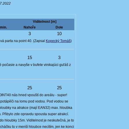
07.2022
Viditelnost [m]
min.
Nahoře
Dole
7
3
10
vá parta na point 40. (Zapsal
Kopecký Tomáš
)
7
15
3
 počasie a navyše v bufete vinikajúci guľáš z
4
25
25
POINT40 nás hned vpouští do areálu - super!
í potápěči na lomu pod vodou. Pod vodou se
o hloubky na atrakce (mají EAN32) max. hloubka
 Přibylo zde opravdu spousta super atrakcí.
 do hloubky 15m. Viditelnost je neskutečná, je to
ucháčku to v menší hloubce necítím, jen ke konci