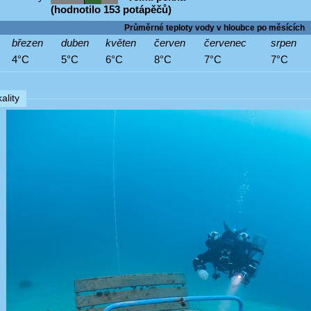
(hodnotilo 153 potápěčů)
Průměrné teploty vody v hloubce po měsících
březen
duben
květen
červen
červenec
srpen
4°C
5°C
6°C
8°C
7°C
7°C
ality