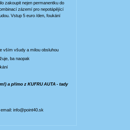
tilo zakoupit nejen permanentku do
kombinací zázemí pro nepotápějící
udou. Vstup 5 euro /den, foukání
e se vším všudy a milou obsluhou
ěžuje, ba naopak
kání
sem!) a přímo z KUFRU AUTA - tady
, email: info@point40.sk