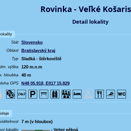
Rovinka - Veľké Košari
Detail lokality
okality
Slovensko
Stát
Bratislavský kraj
Oblast
Sladká - štěrkoviště
Typ
120 m.n.m
dm. výška
40 m
. hloubka
N48 05.918, E017 15.829
oloha GPS
 údaje
7 m (v hloubce)
iditelnost
- Velmi pěkná
í lokality