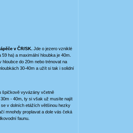
potápěče v ČR/SK.
Jde o jezero vzniklé
ca 59 ha) a maximální hloubka je 40m.
 v hloubce do 20m nebo trénovat na
hloubkách 30-40m a užít si tak i solidní
sou špičkově vyvázány včetně
 30m - 40m, ty si však už musíte najít
ě se v dolních etážích většinou hezky
tačí mnohdy proplavat a dole vás čeká
adkovodní faunu.