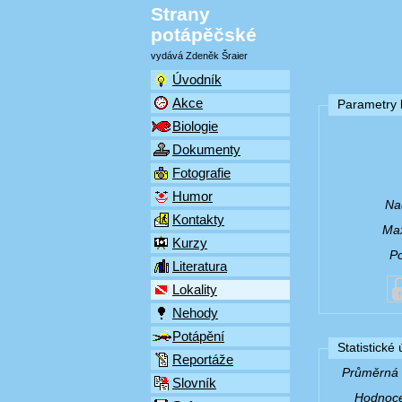
Strany
potápěčské
vydává Zdeněk Šraier
Úvodník
Akce
Parametry l
Biologie
Dokumenty
Fotografie
Humor
Na
Kontakty
Max
Kurzy
P
Literatura
Lokality
Nehody
Potápění
Statistické
Reportáže
Průměrná v
Slovník
Hodnocen