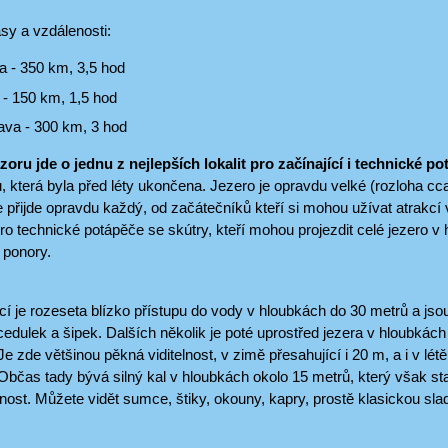
sy a vzdálenosti:
a - 350 km, 3,5 hod
 - 150 km, 1,5 hod
ava - 300 km, 3 hod
oru jde o jednu z nejlepších lokalit pro začínající i technické 
, která byla před léty ukončena. Jezero je opravdu velké (rozloha c
 přijde opravdu každý, od začátečníků kteří si mohou užívat atrakcí
pro technické potápěče se skútry, kteří mohou projezdit celé jezero v 
 ponory.
cí je rozeseta blízko přístupu do vody v hloubkách do 30 metrů a j
edulek a šipek. Dalších několik je poté uprostřed jezera v hloubkách
e zde většinou pěkná viditelnost, v zimě přesahující i 20 m, a i v lét
Občas tady bývá silný kal v hloubkách okolo 15 metrů, který však s
lnost. Můžete vidět sumce, štiky, okouny, kapry, prostě klasickou sl