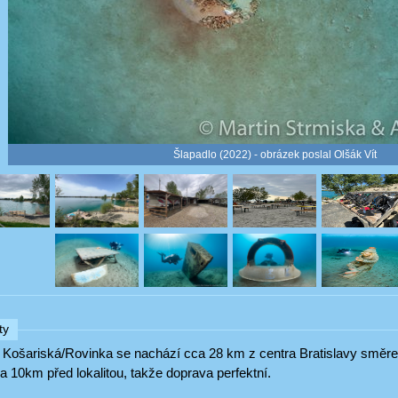
Šlapadlo (2022) - obrázek poslal Olšák Vít
ty
 Košariská/Rovinka se nachází cca 28 km z centra Bratislavy směr
a 10km před lokalitou, takže doprava perfektní.