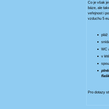
Co je však je
báze, ale tak
veřejnost i p
vzduchu 5 eu
pláž
sníd
WC a
v lé
spou
plně
flaš
Pro dotazy st