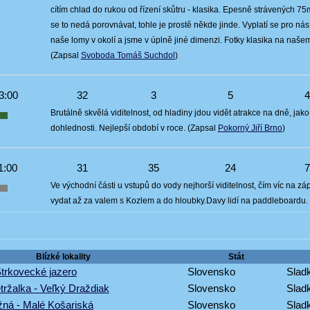
cítím chlad do rukou od řízení skůtru - klasika. Epesně strávených 7
se to nedá porovnávat, tohle je prostě někde jinde. Vyplatí se pro nás 
naše lomy v okolí a jsme v úplně jiné dimenzi. Fotky klasika na na
(Zapsal
Svoboda Tomáš Suchdol
)
3:00
32
3
5
Brutálně skvělá viditelnost, od hladiny jdou vidět atrakce na dně, jak
dohlednosti. Nejlepší období v roce. (Zapsal
Pokorný Jiří Brno
)
1:00
31
35
24
Ve východní části u vstupů do vody nejhorší viditelnost, čím víc na zápa
vydat až za valem s Kozlem a do hloubky.Davy lidí na paddleboardu.
Blízké lokality
Stát
Štrkovecké jazero
Slovensko
Sladk
tržalka - Veľký Draždiak
Slovensko
Sladk
ná - Malé Košariská
Slovensko
Sladk