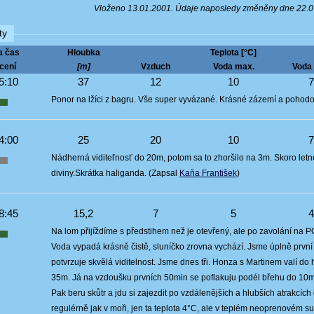
Vloženo 13.01.2001. Údaje naposledy změněny dne 22.
ty
a čas
Hloubka
Teplota [°C]
cení
[m]
Vzduch
Voda max.
Voda 
5:10
37
12
10
Ponor na lžíci z bagru. Vše super vyvázané. Krásné zázemí a pohodo
4:00
25
20
10
Nádherná viditeľnosť do 20m, potom sa to zhoršilo na 3m. Skoro letné
diviny.Skrátka haliganda. (Zapsal
Kaňa František
)
8:45
15,2
7
5
Na lom přijíždíme s předstihem než je otevřený, ale po zavolání na 
Voda vypadá krásně čistě, sluníčko zrovna vychází. Jsme úplně prvn
potvrzuje skvělá viditelnost. Jsme dnes tři. Honza s Martinem valí d
35m. Já na vzdoušku prvních 50min se poflakuju podél břehu do 10m.
Pak beru skůtr a jdu si zajezdit po vzdálenějších a hlubších atrakcích
regulérně jak v moři, jen ta teplota 4°C, ale v teplém neoprenovém s