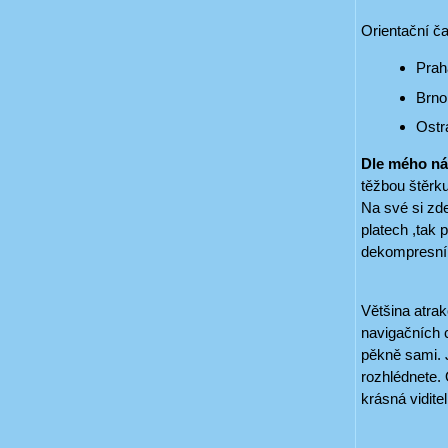
Orientační ča
Prah
Brno
Ostr
Dle mého náz
těžbou štěrku
Na své si zde
platech ,tak 
dekompresní
Většina atrak
navigačních c
pěkně sami. J
rozhlédnete. 
krásná vidite