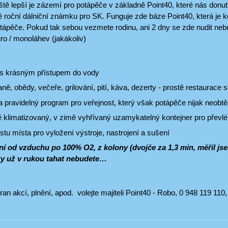
ště lepší je zázemí pro potápěče v základně Point40, které nás donu
é roční dálniční známku pro SK. Funguje zde báze Point40, která je 
otápěče. Pokud tak sebou vezmete rodinu, ani 2 dny se zde nudit neb
ro / monoláhev (jakákoliv)
 s krásným přístupem do vody
aně, obědy, večeře, grilování, pití, káva, dezerty - prostě restaurac
 pravidelný program pro veřejnost, který však potápěče nijak neobt
tě klimatizovaný, v zimě vyhřívaný uzamykatelný kontejner pro převlé
stu místa pro vyložení výstroje, nastrojení a sušení
ní od vzduchu po 100% O2, z kolony (dvojče za 1,3 min, měřil j
ky už v rukou tahat nebudete…
ran akcí, plnění, apod. volejte majiteli Point40 - Robo, 0 948 119 110