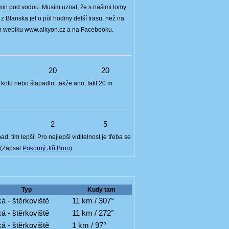
5min pod vodou. Musím uznat, že s našimi lomy
z Blanska jet o půl hodiny delší trasu, než na
šem webíku www.alkyon.cz a na Facebooku.
4
20
20
o kolo nebo šlapadlo, takže ano, fakt 20 m
7
2
5
d, tím lepší. Pro nejlepší viditelnost je třeba se
 (Zapsal
Pokorný Jiří Brno
)
Typ
Kudy tam
á - štěrkoviště
11 km / 307°
á - štěrkoviště
11 km / 272°
á - štěrkoviště
1 km / 97°