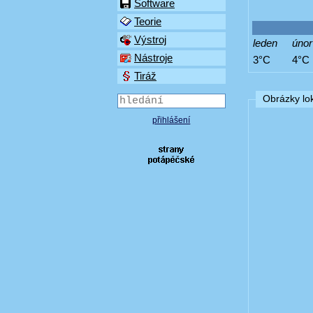
Software
Teorie
Výstroj
leden
únor
Nástroje
3°C
4°C
Tiráž
Obrázky lok
přihlášení