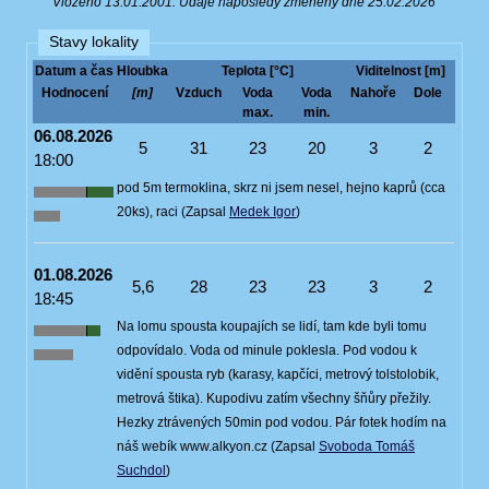
Vloženo 13.01.2001. Údaje naposledy změněny dne 25.02.2026
Stavy lokality
Datum a čas
Hloubka
Teplota [°C]
Viditelnost [m]
Hodnocení
[m]
Vzduch
Voda
Voda
Nahoře
Dole
max.
min.
06.08.2026
5
31
23
20
3
2
18:00
pod 5m termoklina, skrz ni jsem nesel, hejno kaprů (cca
20ks), raci (Zapsal
Medek Igor
)
01.08.2026
5,6
28
23
23
3
2
18:45
Na lomu spousta koupajích se lidí, tam kde byli tomu
odpovídalo. Voda od minule poklesla. Pod vodou k
vidění spousta ryb (karasy, kapčíci, metrový tolstolobik,
metrová štika). Kupodivu zatím všechny šňůry přežily.
Hezky ztrávených 50min pod vodou. Pár fotek hodím na
náš webík www.alkyon.cz (Zapsal
Svoboda Tomáš
Suchdol
)