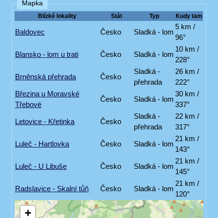
Mapka
Blízké lokality
Stát
Typ
Kudy tam
5 km /
Baldovec
Česko
Sladká - lom
96°
10 km /
Blansko - lom u trati
Česko
Sladká - lom
228°
Sladká -
26 km /
Brněnská přehrada
Česko
přehrada
222°
Březina u Moravské
30 km /
Česko
Sladká - lom
Třebové
337°
Sladká -
22 km /
Letovice - Křetinka
Česko
přehrada
317°
21 km /
Luleč - Hartlovka
Česko
Sladká - lom
143°
21 km /
Luleč - U Libuše
Česko
Sladká - lom
145°
21 km /
Radslavice - Skalní tůň
Česko
Sladká - lom
120°