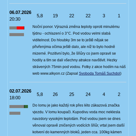
06.07.2026
5,8
19
22
22
3
1
20:30
Noční ponor. Výrazná změna teploty oproti minulému
týdnu - ochlazení o 3°C. Pod vodou velmi slabá
viditelnost. Do hloubky 3m se to ještě nějak se
přivřenýma očima ještě dalo, ale níž to bylo hodně
mizerné. Pozitivní bylo, že šňůry co jsem opravil se
hodily a tím se dali všechny atrakce navštívit. Hezky
strávených 75min pod vodou. Fotky z akce hodím na náš
web www.alkyon.cz (Zapsal
Svoboda Tomáš Suchdol
)
02.07.2026
5,8
26
25
24
4
2
18:00
Do lomu je jako každý rok přes léto zákazová značka
vjezdu. V lomu koupači. Kupodivu voda moc neklesla
navzdory vysokým teplotám. Pod vodou jsem se dnes
věnoval opravě zničených vodících šňůr, vrtal jsem další
kotvení do kamenných bloků, jeden cca. 100kg kámen