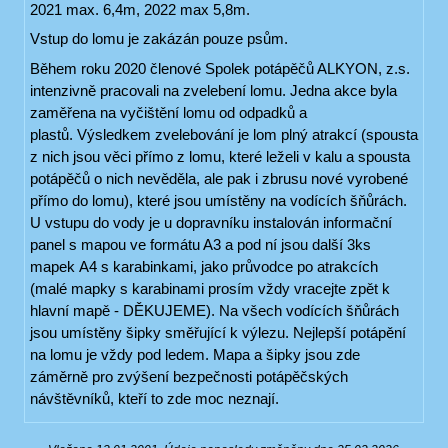
2021 max. 6,4m, 2022 max 5,8m.
Vstup do lomu je zakázán pouze psům.
Během roku 2020 členové Spolek potápěčů ALKYON, z.s.
intenzivně pracovali na zvelebení lomu. Jedna akce byla
zaměřena na vyčištění lomu od odpadků a
plastů. Výsledkem zvelebování je lom plný atrakcí (spousta
z nich jsou věci přímo z lomu, které leželi v kalu a spousta
potápěčů o nich nevěděla, ale pak i zbrusu nové vyrobené
přímo do lomu), které jsou umístěny na vodících šňůrách.
U vstupu do vody je u dopravníku instalován informační
panel s mapou ve formátu A3 a pod ní jsou další 3ks
mapek A4 s karabinkami, jako průvodce po atrakcích
(malé mapky s karabinami prosím vždy vracejte zpět k
hlavní mapě - DĚKUJEME). Na všech vodících šňůrách
jsou umístěny šipky směřující k výlezu. Nejlepší potápění
na lomu je vždy pod ledem. Mapa a šipky jsou zde
záměrně pro zvýšení bezpečnosti potápěčských
návštěvníků, kteří to zde moc neznají.