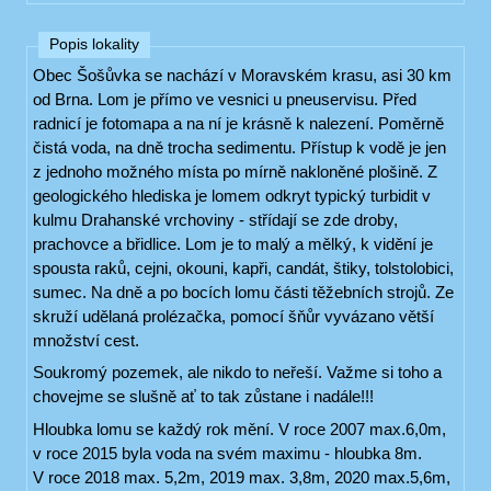
Popis lokality
Obec Šošůvka se nachází v Moravském krasu, asi 30 km
od Brna. Lom je přímo ve vesnici u pneuservisu. Před
radnicí je fotomapa a na ní je krásně k nalezení. Poměrně
čistá voda, na dně trocha sedimentu. Přístup k vodě je jen
z jednoho možného místa po mírně nakloněné plošině. Z
geologického hlediska je lomem odkryt typický turbidit v
kulmu Drahanské vrchoviny - střídají se zde droby,
prachovce a břidlice. Lom je to malý a mělký, k vidění je
spousta raků, cejni, okouni, kapři, candát, štiky, tolstolobici,
sumec. Na dně a po bocích lomu části těžebních strojů. Ze
skruží udělaná prolézačka, pomocí šňůr vyvázano větší
množství cest.
Soukromý pozemek, ale nikdo to neřeší. Važme si toho a
chovejme se slušně ať to tak zůstane i nadále!!!
Hloubka lomu se každý rok mění. V roce 2007 max.6,0m,
v roce 2015 byla voda na svém maximu - hloubka 8m.
V roce 2018 max. 5,2m, 2019 max. 3,8m, 2020 max.5,6m,