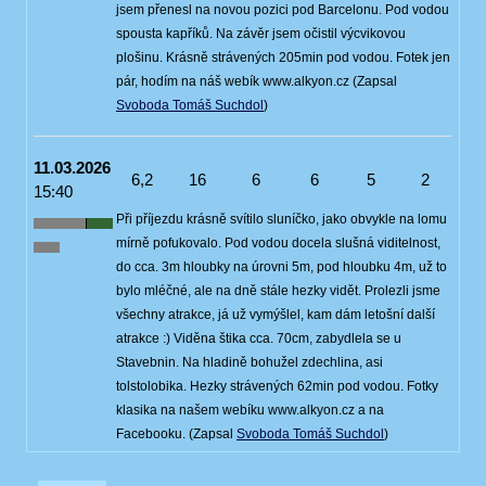
jsem přenesl na novou pozici pod Barcelonu. Pod vodou
spousta kapříků. Na závěr jsem očistil výcvikovou
plošinu. Krásně strávených 205min pod vodou. Fotek jen
pár, hodím na náš webík www.alkyon.cz (Zapsal
Svoboda Tomáš Suchdol
)
11.03.2026
6,2
16
6
6
5
2
15:40
Při příjezdu krásně svítilo sluníčko, jako obvykle na lomu
mírně pofukovalo. Pod vodou docela slušná viditelnost,
do cca. 3m hloubky na úrovni 5m, pod hloubku 4m, už to
bylo mléčné, ale na dně stále hezky vidět. Prolezli jsme
všechny atrakce, já už vymýšlel, kam dám letošní další
atrakce :) Viděna štika cca. 70cm, zabydlela se u
Stavebnin. Na hladině bohužel zdechlina, asi
tolstolobika. Hezky strávených 62min pod vodou. Fotky
klasika na našem webíku www.alkyon.cz a na
Facebooku. (Zapsal
Svoboda Tomáš Suchdol
)