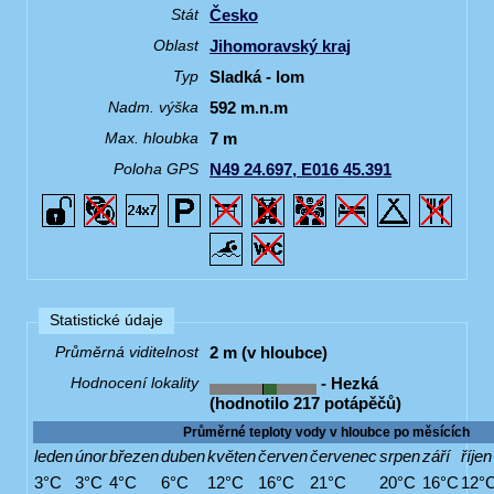
Česko
Stát
Jihomoravský kraj
Oblast
Sladká - lom
Typ
592 m.n.m
Nadm. výška
7 m
Max. hloubka
N49 24.697, E016 45.391
Poloha GPS
Statistické údaje
2 m (v hloubce)
Průměrná viditelnost
- Hezká
Hodnocení lokality
(hodnotilo 217 potápěčů)
Průměrné teploty vody v hloubce po měsících
leden
únor
březen
duben
květen
červen
červenec
srpen
září
říjen
3°C
3°C
4°C
6°C
12°C
16°C
21°C
20°C
16°C
12°