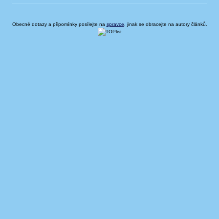
Obecné dotazy a připomínky posílejte na
spravce
, jinak se obracejte na autory článků.