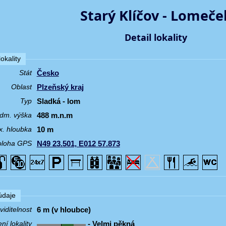
Starý Klíčov - Lomeče
Detail lokality
okality
Česko
Stát
Plzeňský kraj
Oblast
Sladká - lom
Typ
488 m.n.m
dm. výška
10 m
. hloubka
N49 23.501, E012 57.873
oloha GPS
 údaje
6 m (v hloubce)
iditelnost
- Velmi pěkná
í lokality