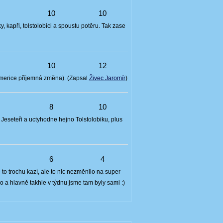
2
10
10
 kapři, tolstolobici a spoustu potěru. Tak zase
5
10
12
Americe příjemná změna). (Zapsal
Živec Jaromír
)
4
8
10
Jeseteři a uctyhodne hejno Tolstolobiku, plus
8
6
4
o trochu kazí, ale to nic nezměnilo na super
No a hlavně takhle v týdnu jsme tam byly sami :)