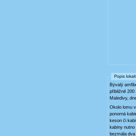
Popis lokali
Bývalý amfib
přibližně 20
Maledivy, dn
Okolo lomu ve
ponorná kabin
keson či kab
kabiny nutno 
bezmála dva m