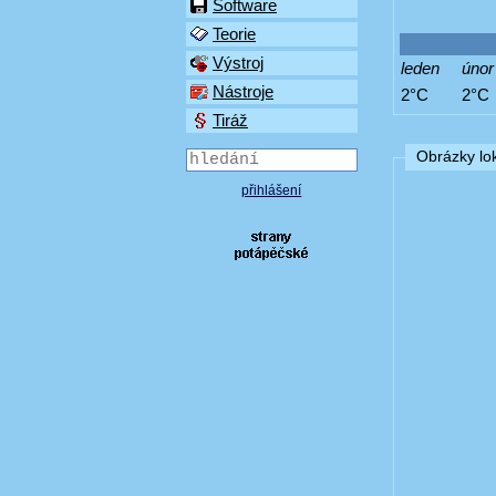
Software
Teorie
Výstroj
leden
únor
Nástroje
2°C
2°C
Tiráž
Obrázky lok
přihlášení