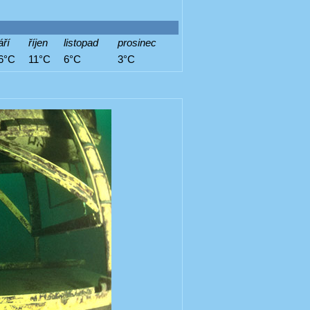
áří
říjen
listopad
prosinec
6°C
11°C
6°C
3°C