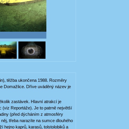
elin), těžba ukončena 1988. Rozměry
ne Domažlice. Dříve uváděný název je
ěkolik zastávek. Hlavní atrakcí je
 (viz Reportáže). Je to patrně největší
diny (před dýcháním z atmosféry
d něj, třeba narazíte na sumce dlouhého
í hejno kaprů, karasů, tolstolobiků a