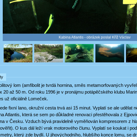
Kabina Atlantis - obrázek poslal Kříž Václav
ty
olitový lom (amfibolit je tvrdá hornina, směs metamorfovaných vyvř
0 x 20 až 50 m. Od roku 1996 je v pronájmu potápěčského klubu Mari
es už oficiálně Lomeček.
de fixní lano, okružní cesta trvá asi 15 minut. Vyplatí se ale udělat n
a Atlantis, která se sem po důkladné renovaci přestěhovala z Ejpovic
ina v Česku. Vzduch bývá pravidelně vyměňován kompresorem z hla
ověřit). O kus dál leží vrak motorového člunu. Vyplatí se koukat i po
etry, který zde bydlí. U jihovýchodního, hlubšího konce lomu, se drž