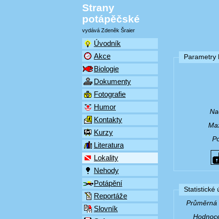
Strany
potápěčské
vydává Zdeněk Šraier
Úvodník
Akce
Parametry l
Biologie
Dokumenty
Fotografie
Humor
Na
Kontakty
Max
Kurzy
P
Literatura
Lokality
Nehody
Potápění
Statistické
Reportáže
Průměrná v
Slovník
Hodnocen