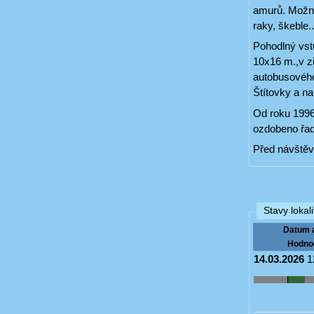
amurů. Možná 
raky, škeble..
Pohodlný vstu
10x16 m.,v z
autobusového
Štítovky a n
Od roku 1996
ozdobeno řad
Před návštěv
Stavy lokali
Datum 
Hodno
14.03.2026
1