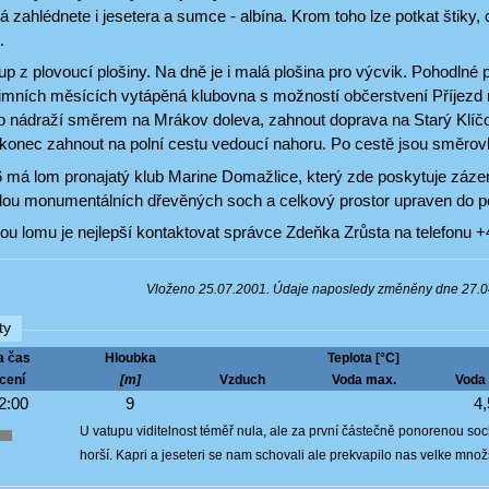
zahlédnete i jesetera a sumce - albína. Krom toho lze potkat štiky, 
.
p z plovoucí plošiny. Na dně je i malá plošina pro výcvik. Pohodlné
imních měsících vytápěná klubovna s možností občerstvení Příjezd 
 nádraží směrem na Mrákov doleva, zahnout doprava na Starý Klíč
akonec zahnout na polní cestu vedoucí nahoru. Po cestě jsou směro
 má lom pronajatý klub Marine Domažlice, který zde poskytuje zázem
ou monumentálních dřevěných soch a celkový prostor upraven do p
ou lomu je nejlepší kontaktovat správce Zdeňka Zrůsta na telefonu +
Vloženo 25.07.2001. Údaje naposledy změněny dne 27.
ty
a čas
Hloubka
Teplota [°C]
cení
[m]
Vzduch
Voda max.
Voda 
2:00
9
4,
U vatupu viditelnost téměř nula, ale za první částečně ponorenou soch
horší. Kapri a jeseteri se nam schovali ale prekvapilo nas velke množ