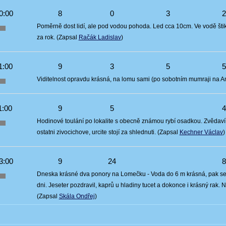
0:00
8
0
3
Poměrně dost lidí, ale pod vodou pohoda. Led cca 10cm. Ve vodě štiky,
za rok. (Zapsal
Račák Ladislav
)
1:00
9
3
5
Viditelnost opravdu krásná, na lomu sami (po sobotním mumraji na 
1:00
9
5
Hodinové toulání po lokalite s obecně známou rybí osadkou. Zvědaví 
ostatni zivocichove, urcite stojí za shlednuti. (Zapsal
Kechner Václav
)
3:00
9
24
Dneska krásné dva ponory na Lomečku - Voda do 6 m krásná, pak se t
dni. Jeseter pozdravil, kaprů u hladiny tucet a dokonce i krásný rak. 
(Zapsal
Skála Ondřej
)