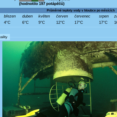
(hodnotilo 197 potápěčů)
Průměrné teploty vody v hloubce po měsících
březen
duben
květen
červen
červenec
srpen
z
4°C
6°C
9°C
12°C
17°C
17°C
1
ality