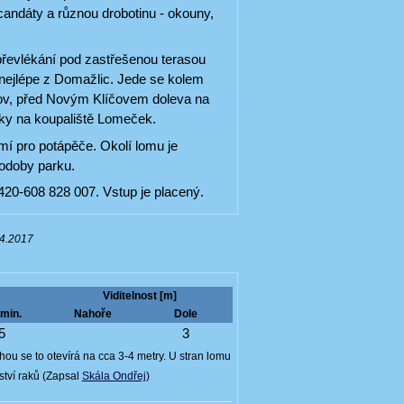
candáty a různou drobotinu - okouny,
 převlékání pod zastřešenou terasou
nejlépe z Domažlic. Jede se kolem
ov, před Novým Klíčovem doleva na
vky na koupaliště Lomeček.
í pro potápěče. Okolí lomu je
odoby parku.
420-608 828 007. Vstup je placený.
04.2017
Viditelnost [m]
min.
Nahoře
Dole
5
3
ou se to otevírá na cca 3-4 metry. U stran lomu
ství raků (Zapsal
Skála Ondřej
)